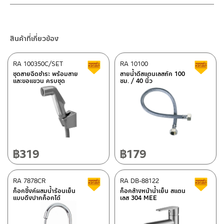
– Email: contact@charnpaiboon.com
เศษสบู่ หรือคราบสกปรกต่างๆ ไม่ไหลลงไปในท่อน้ำทิ้ง ซึ่งเป็นต้นเหตุ
2.ทำความสะอาดสินค้าโดยการใช้ผ้านุ่มๆชุบน้ำหมาดๆแล้วเช็ดให้แห้ง
ร้านค้าตัวแทนจำหน่ายใกล้บ้านคุณ / Our Dealer
คลิกที่นี่
– LINE: @Rasland
ของท่อระบายน้ำอุดตัน ตัวตะแกรงและลิ้นปิดของตะแกรงด้านใน ช่วย
3.ห้ามใช้สารเคมีที่มีฤทธิ์เป็นกรด ในการทำความสะอาด เนื่องจากผิวของ
กันแมลงและสัตว์ตัวเล็กๆ ที่ไต่ขึ้นมาตามท่อระบายน้ำได้ด้วย ถ้วยดัก
สินค้าจะเสียหายได้
ร้านค้าออนไลน์ของชาญไพบูลย์ / Charnpaiboon Online Store
กลิ่นด้านในจะมีน้ำขังอยู่ เพื่อกันไม่ให้กลิ่นจากในท่อย้อนกลับขึ้นมา
สินค้าที่เกี่ยวข้อง
4.ห้ามใช้แปรง วัสดุแข็ง หยาบ ห้ามใช้ฝอยขัดทำความสะอาด ขัดหรือถู
– Shopee
บนตัวสินค้า ซึ่งจะสร้างความเสียหายให้เกิดขึ้นกับผิวของสินค้าได้
–
Lazada
RA 100350C/SET
RA 10100
สินค้าลดราคา เคลียร์สต็อก
ส
–
ซื้อสินค้าชิ้นนี้บน Shopee
>>
คลิกที่นี่
<<
ชุดสายฉีดชำระ พร้อมสาย
สายน้ำดีสแตนเลสถัก 100
และขอแขวน ครบชุด
ซม. / 40 นิ้ว
–
ซื้อสินค้าชิ้นนี้บน Lazada
>>
คลิกที่นี่
<<
ติดต่อพนักงานขาย / Contact Sales Staff
ศูนย์บริการและอะไหล่ กรุงเทพฯ
โทร: 02-285-5795
LINE:
@charnpaiboon.sales
662/61-62 ถนน พระราม3 แขวงบางโพงพาง เขตยานนาวา กรุงเทพฯ
10120
โทร: 02-358-0080 / 080-075-8668 / 091-545-0556
฿
319
฿
179
ศูนย์บริการและอะไหล่
RA 7878CR
เชียงใหม่
RA DB-88122
สินค้าลดราคา เคลียร์สต็อก
ส
ก็อกซิ้งค์ผสมน้ำร้อนเย็น
ก็อกล้างหน้าน้ำเย็น สแตน
แบบดึงปากก็อกได้
เลส 304 MEE
118/33 โครงการอรสิริน ม.8 ต.สันปูเลย อ.ดอยสะเก็ด เชียงใหม่
ติดต่อ ชาญไพบูลย์ / Contact Us
คลิกที่นี่
50220
โทร: 080-075-2626