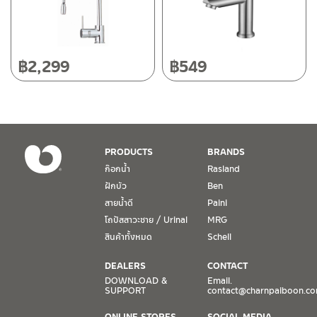
วันและเวลาทำการ
วันจันทร์ – วันศุกร์ เวลา 8:30-17:30 น.
฿
2,299
฿
549
วันเสาร์ เวลา 8:30-15:00 น.
หยุดวันอาทิตย์ และวันหยุดนักขัตฤกษ์
เงื่อนไขการรับประกันสินค้า
PRODUCTS
BRANDS
1. การรับประกัน จะต้องมีหลักฐานการซื้อ หรือ ใบเสร็จ โดยทางบริษัทฯ
ก๊อกน้ำ
Rasland
ขอตรวจสอบโดยนับวันซื้อขายเป็นสำคัญ ทางบริษัทฯ ไม่สามารถให้
ฝักบัว
Ben
เงื่อนไขการรับประกันสินค้าได้ หากไม่มีเอกสารดังกล่าว
สายน้ำดี
Paini
โถปัสสาวะชาย / Urinal
MRG
2. การรับประกันสินค้า จะรับประกันฉพาะสินค้าที่อยู่ในสภาพการใช้งาน
ปกติ หากมีตำหนิ ชำรุด ร้าว ตกพื้น หรือสภาพภายนอกอยู่ในสภาพที่ใช้
สินค้าทั้งหมด
Schell
งานไม่ได้ ทางบริษัทฯ ถือว่าไม่อยู่ในเงื่อนไขการรับประกัน
DEALERS
CONTACT
3. การรับประกันสินค้า จะรับประกันเฉพาะชิ้นส่วนที่แจ้ง เช่น ก๊อกน้ำ จะ
DOWNLOAD &
Email.
SUPPORT
contact@charnpaiboon.c
รับประกันเฉพาะวาล์วก๊อกน้ำไม่รั่วซึม ดังนั้นการรับประกันจะเป็นการ
เปลี่ยนเฉพาะชิ้นส่วนที่รับประกันนั้นๆ