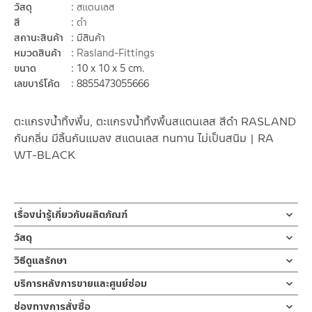
วัสดุ
สแตนเลส
สี
ดำ
สถานะสินค้า
มีสินค้า
หมวดสินค้า
Rasland-Fittings
ขนาด
10 x 10 x 5 cm.
เลขบาร์โค้ด
8855473055666
ตะแกรงน้ำทิ้งพื้น, ตะแกรงน้ำทิ้งพื้นสแตนเลส สีดำ RASLAND
กันกลิ่น มีลิ้นกันแมลง สแตนเลส ทนทาน ไม่เป็นสนิม | RA
WT-BLACK
เรื่องน่ารู้เกี่ยวกับผลิตภัณฑ์
ตะแกรงน้ำทิ้งพื้น ตะแกรงกันกลิ่น ฝาปิดรูระบายน้ำ floor drain มีลิ้น
วัสดุ
กันแมลง ผลิตจากสแตนเลส เกรด 304 MATT BLACK หรือดำด้าน
ตัวตะแกรง
วิธีดูแลรักษา
ขนาดท่อ 1.5 – 2 นิ้ว หน้าแปลน 10×10ซม หรือ 4 นิ้วx4นิ้ว
ผลิตจากสแตนเลส เกรด 304 MATT BLACK
คำแนะนำในการดูแลรักษาผลิตภัณฑ์
บริการหลังการขายและศูนย์ซ่อม
ตะแกรงน้ำทิ้งพื้น ตะแกรงกันกลิ่น floor drain แบบมีลิ้นกันแมลง ผลิต
1.ไม่ทำสินค้าให้เกิดความเสียหายอื่น ๆ นอกจากการใช้งานปกติ เช่นไม่ทำ
ช่องทางออนไลน์
จากสแตนเลส เกรด 304 MATT BLACK หรือดำด้าน ช่วยกรองเศษผม
ช่องทางการสั่งซื้อ
ตก ไม่งัดหรือโยกสินค้าแรงๆ