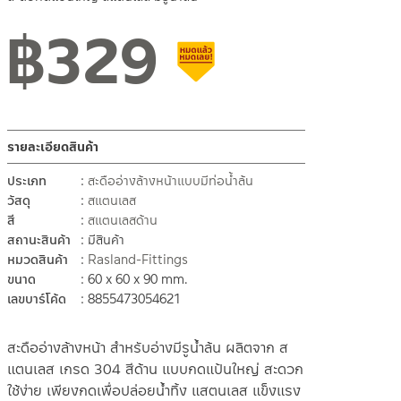
฿
329
สินค้าลดราคา เคลียร์สต็อก
รายละเอียดสินค้า
ประเภท
สะดืออ่างล้างหน้าแบบมีท่อน้ำล้น
วัสดุ
สแตนเลส
สี
สแตนเลสด้าน
สถานะสินค้า
มีสินค้า
หมวดสินค้า
Rasland-Fittings
ขนาด
60 x 60 x 90 mm.
เลขบาร์โค้ด
8855473054621
สะดืออ่างล้างหน้า สำหรับอ่างมีรูน้ำล้น ผลิตจาก ส
แตนเลส เกรด 304 สีด้าน แบบกดแป้นใหญ่ สะดวก
ใช้ง่าย เพียงกดเพื่อปล่อยน้ำทิ้ง แสตนเลส แข็งแรง