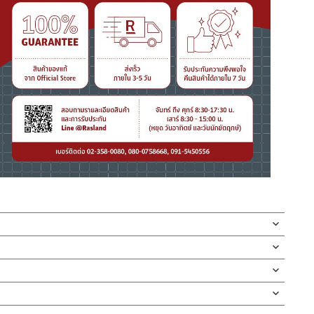
ะดืออ่างล้างหน้าแบบมีท่อมีรูน้ำล้น ผลิตจากแสตนเลส เกรด 304
ับอ่างล้างหน้ามีรูน้ำล้น ผลิตจากวัสดุสแตนเลสเกรด 304 ชุบโครเมี่ยม
 สามารถควบคุมการไหลของน้ำจากอ่างล้างหน้าสู่ท่อน้ำทิ้ง สะดือ
่ทำตก ไม่งัดหรือโยกสินค้าแรงๆ