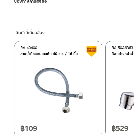
อ่างล้างหน้าจะช่วยกรองเศษสิ่งสกปรกก่อนลงจากท่อ หรือ สิ่งของที่มีค่
ช่องทางการสั่งซื้อ
2. ทำความสะอาดสินค้าโดยการใช้ผ้านุ่มๆชุบน้ำหมาดๆแล้วเช็ดให้แห้ง
– Email: contact@charnpaiboon.com
สิ่งของบนอ่างล้างหน้าอีกด้วย ติดตั้งก็ง่ายด้วยตัวล็อกฐานเกลียวท
3. ห้ามใช้สารเคมีที่มีฤทธิ์เป็นกรด ในการทำความสะอาด เนื่องจากผิวขอ
ร้านค้าตัวแทนจำหน่ายใกล้บ้านคุณ / Our Dealer
คลิกที่นี่
– LINE: @Rasland
4. ห้ามใช้แปรง วัสดุแข็ง หยาบ ห้ามใช้ฝอยขัดทำความสะอาด ขัดหรือถู บ
ร้านค้าออนไลน์ของชาญไพบูลย์ / Charnpaiboon Online Store
– Shopee
สินค้าที่เกี่ยวข้อง
–
Lazada
–
ซื้อสินค้าชิ้นนี้บน Shopee
>>
คลิกที่นี่
<<
RA 40400
RA 50A6363
สินค้าลดราคา เคลียร์ส
–
ซื้อสินค้าชิ้นนี้บน Lazada
>>
คลิกที่นี่
<<
สายน้ำดีสแตนเลสถัก 40 ซม. / 16 นิ้ว
ก็อกล้างหน้าน้
ติดต่อพนักงานขาย / Contact Sales Staff
ศูนย์บริการและอะไหล่ กรุงเทพฯ
โทร: 02-285-5795
LINE:
@charnpaiboon.sales
662/61-62 ถนน พระราม3 แขวงบางโพงพาง เขตยานนาวา กรุงเทพ
โทร: 02-358-0080 / 080-075-8668 / 091-545-0556
ศูนย์บริการและอะไหล่
เชียงใหม่
118/33 โครงการอรสิริน ม.8 ต.สันปูเลย อ.ดอยสะเก็ด เชียงใหม่ 502
โทร: 080-075-2626
฿
109
฿
529
ติดต่อ ชาญไพบูลย์ / Contact Us
คลิกที่นี่