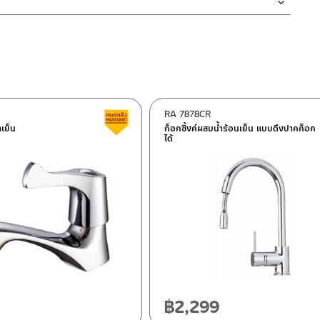
า ก่อนตกลงไปสู่ท่อน้ำทิ้ง และสามารถใช้ในการกักน้ำเพื่อการซักล้าง
องเหลือง แข็งแรงทนทาน
งสินค้าจะเสียหายได้
นตัวสินค้า ซึ่งจะสร้างความเสียหายให้เกิดขึ้นกับผิวของสินค้าได้
RA 7878CR
ต็อก
สินค้าลดราคา เคลียร์สต็อก
ำเย็น
ก็อกซิ้งค์ผสมน้ำร้อนเย็น แบบดึงปากก็อก
ได้
ฯ 10120
20
฿
2,299