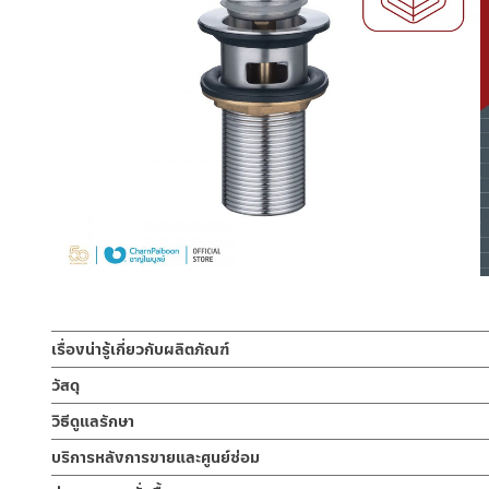
เรื่องน่ารู้เกี่ยวกับผลิตภัณฑ์
สะดืออ่างล้างหน้าแบบ POP-UP สะดืออ่างล้างมือแบบกดแป้นใหญ่ ส
วัสดุ
ด้าน ตัวล็อกใต้สะดือเป็นเกลียวทองเหลืองคุณภาพดี
สะดือ
วิธีดูแลรักษา
ผลิตจาก สแตนเลส 304
สะดืออ่างล้างหน้า POP-UP สะดืออ่างล้างมือ แบบมีท่อไม่รูน้ำล้น สำหร
คำแนะนำในการดูแลรักษาผลิตภัณฑ์
บริการหลังการขายและศูนย์ซ่อม
ทนทานแข็งแรง ต้านการกัดกร่อนสูง และไม่ขึ้นสนิม ไม่เป็นรอยคราบน้ำ
1. ไม่ทำสินค้าให้เกิดความเสียหายอื่น ๆ นอกจากการใช้งานปกติ เช่นไม
ช่องทางออนไลน์