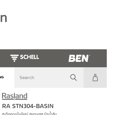
NG
RA STN304-BASIN
สะดือกดแป้นใหญ่ สแตนเลส มีรูน้ำล้น