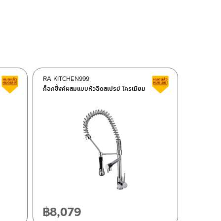
RA KITCHEN999
สินค้าลดราคา เคลียร์สต็อก
สินค้าลดราคา เคลี
ก็อกซิ้งค์ผสมแบบหัวฉีดสเปรย์ โครเมียม
฿
8,079