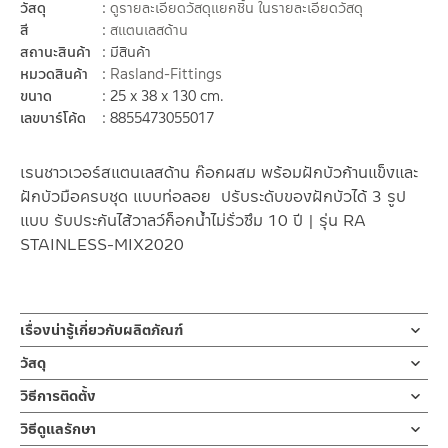
วัสดุ
ดูรายละเอียดวัสดุแยกชิ้น ในรายละเอียดวัสดุ
สี
สแตนเลสด้าน
สถานะสินค้า
มีสินค้า
หมวดสินค้า
Rasland-Fittings
ขนาด
25 x 38 x 130 cm.
เลขบาร์โค้ด
8855473055017
เรนชาวเวอร์สแตนเลสด้าน ก๊อกผสม พร้อมฝักบัวก้านแข็งและ
ฝักบัวมือครบชุด แบบท่อลอย ปรับระดับของฝักบัวได้ 3 รูป
แบบ รับประกันไส้วาลว์ก็อกน้ำไม่รั่วซึม 10 ปี | รุ่น RA
STAINLESS-MIX2020
เรื่องน่ารู้เกี่ยวกับผลิตภัณฑ์
เรนชาวเวอร์ หรือ ฝักบัวอาบน้ำแบบท่อยาว น้ำผสมร้อน-เย็น ติดตั้ง
วัสดุ
แบบสองท่อ สแตนเลสเกรด 304 สีด้าน มาพร้อมฝักบัวก้านแข็ง/
ก๊อกผสมหรือวาล์วผสมเปิด-ปิด
วิธีการติดตั้ง
ฝักบัวด้านบน ผลิตจากสแตนเลส ขนาด เส้นผ่าศูนย์กลาง 25 ซม. และ
ผลิตจากสแตนเลสเกรด 304
ฝักบัวมือแบบถือ 3 ระบบ ผลิตจากสแตนเลส มาพร้อมสายฝักบัวยาว
ข้อแนะนำในการติดตั้ง
สำหรับ การติดตั้ง ก๊อกน้ำ วาล์วเปิดปิดน้ำ
วิธีดูแลรักษา
150 ซม. สามารถเปลี่ยนทิศทางน้ำระหว่าง ฝักบัวมือ และ ฝักบัวด้าน
ฝักบัว และ ชุดสายฉีดชำระ