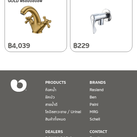
GOLD พร้อมป๊อปอัพ
118/33 โครงการอรสิริน ม.8 ต.สันปูเลย อ.ดอยสะเก็ด เชียงใหม่
50220
โทร: 080-075-2626
วันและเวลาทำการ
วันจันทร์ – วันศุกร์ เวลา 8:30-17:30 น.
฿
4,039
฿
229
วันเสาร์ เวลา 8:30-15:00 น.
หยุดวันอาทิตย์ และวันหยุดนักขัตฤกษ์
เงื่อนไขการรับประกันสินค้า
PRODUCTS
BRANDS
1. การรับประกัน จะต้องมีหลักฐานการซื้อ หรือ ใบเสร็จ โดยทางบริษัทฯ
ก๊อกน้ำ
Rasland
ขอตรวจสอบโดยนับวันซื้อขายเป็นสำคัญ ทางบริษัทฯ ไม่สามารถให้
ฝักบัว
Ben
เงื่อนไขการรับประกันสินค้าได้ หากไม่มีเอกสารดังกล่าว
สายน้ำดี
Paini
โถปัสสาวะชาย / Urinal
MRG
2. การรับประกันสินค้า จะรับประกันฉพาะสินค้าที่อยู่ในสภาพการใช้งาน
ปกติ หากมีตำหนิ ชำรุด ร้าว ตกพื้น หรือสภาพภายนอกอยู่ในสภาพที่ใช้
สินค้าทั้งหมด
Schell
งานไม่ได้ ทางบริษัทฯ ถือว่าไม่อยู่ในเงื่อนไขการรับประกัน
DEALERS
CONTACT