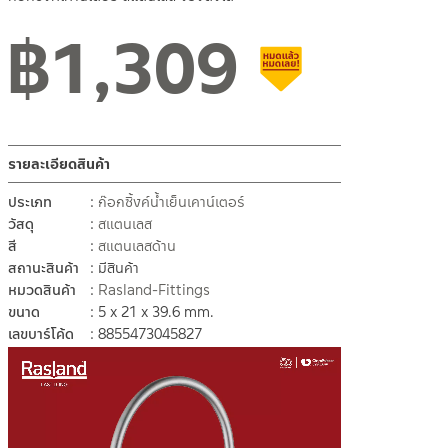
฿
1,309
สินค้าลดราคา เคลียร์สต็อ
รายละเอียดสินค้า
ประเภท
ก๊อกซิ้งค์น้ำเย็นเคาน์เตอร์
วัสดุ
สแตนเลส
สี
สแตนเลสด้าน
สถานะสินค้า
มีสินค้า
หมวดสินค้า
Rasland-Fittings
ขนาด
5 x 21 x 39.6 mm.
เลขบาร์โค้ด
8855473045827
ตัว
เล่น
ไฟล์
วิดีโอ