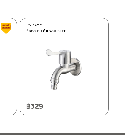
RS KX579
สินค้าลดราคา เคลียร์สต็อก
ก็อกสนาม ด้ามพาย STEEL
฿
329