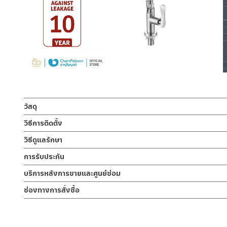
วัสดุ
วัสดุสแตนเลส เกรด 304
วิธีการติดตั้ง
ข้อแนะนำในการติดตั้ง
สำหรับ การติดตั้ง ก๊อกน้ำ วาล์วเปิดปิดน้ำ ฝั
วิธีดูแลรักษา
สำหรับการติดตั้งใหม่ ให้ไล่ฝุ่น เศษทราย เศษท่อ ออกจากท่อน้ำก่อนติ
คำแนะนำในการดูแลรักษาผลิตภัณฑ์
การรับประกัน
เพื่อให้แรงน้ำพัดพาเศษละอองต่างๆ ออกจากท่อน้ำ มิเช่นนั้นสิ่งสกปร
1. ไม่ทำสินค้าให้เกิดความเสียหายอื่น ๆ นอกจากการใช้งานปกติ เช่นไม
หากตรวจพบเศษละอองต่างๆในสินค้า จะไม่อยู่ในเงื่อนไขการรับประกัน
รับประกันไส้วาล์วน้ำไม่รั่วซึม 10 ปี
บริการหลังการขายและศูนย์ซ่อม
2. ทำความสะอาดสินค้าโดยการใช้ผ้านุ่มๆชุบน้ำหมาดๆแล้วเช็ดให้แห้ง
3. ห้ามใช้สารเคมีที่มีฤทธิ์เป็นกรด ในการทำความสะอาด เนื่องจากผิวขอ
ช่องทางออนไลน์
ช่องทางการสั่งซื้อ
4. ห้ามใช้แปรง วัสดุแข็ง หยาบ ห้ามใช้ฝอยขัดทำความสะอาด ขัดหรือถู บ
– Email: contact@charnpaiboon.com
ร้านค้าตัวแทนจำหน่ายใกล้บ้านคุณ / Our Dealer
คลิกที่นี่
– LINE: @Rasland
ร้านค้าออนไลน์ของชาญไพบูลย์ / Charnpaiboon Online Store