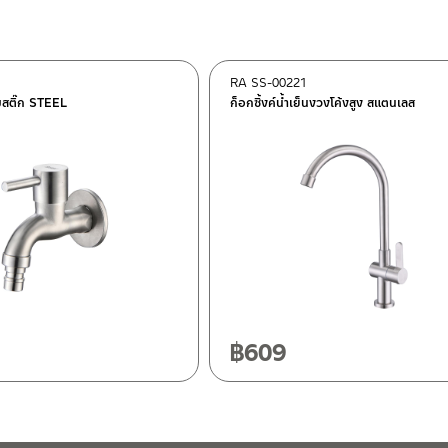
RA SS-00221
ต็อก
มสติ๊ก STEEL
ก็อกซิ้งค์น้ำเย็นงวงโค้งสูง สแตนเลส
ฯ 10120
20
฿
609