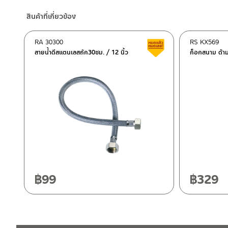
– Shopee
สินค้าที่เกี่ยวข้อง
–
Lazada
–
ซื้อสินค้าชิ้นนี้บน Shopee
>>
คลิกที่นี่
<<
RA 30300
RS KX569
สินค้าลดราคา เคลียร์ส
–
ซื้อสินค้าชิ้นนี้บน Lazada
>>
คลิกที่นี่
<<
สายน้ำดีสแตนเลสถัก30ซม. / 12 นิ้ว
ก็อกสนาม ด้า
ติดต่อพนักงานขาย / Contact Sales Staff
ศูนย์บริการและอะไหล่ กรุงเทพฯ
โทร: 02-285-5795
LINE:
@charnpaiboon.sales
662/61-62 ถนน พระราม3 แขวงบางโพงพาง เขตยานนาวา กรุงเทพ
โทร: 02-358-0080 / 080-075-8668 / 091-545-0556
ศูนย์บริการและอะไหล่
เชียงใหม่
118/33 โครงการอรสิริน ม.8 ต.สันปูเลย อ.ดอยสะเก็ด เชียงใหม่ 502
โทร: 080-075-2626
฿
99
฿
329
ติดต่อ ชาญไพบูลย์ / Contact Us
คลิกที่นี่
วันและเวลาทำการ
วันจันทร์ – วันศุกร์ เวลา 8:30-17:30 น.
วันเสาร์ เวลา 8:30-15:00 น.