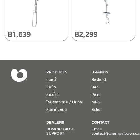
โทร: 080-075-2626
วันและเวลาทำการ
วันจันทร์ – วันศุกร์ เวลา 8:30-17:30 น.
฿
1,639
฿
2,299
วันเสาร์ เวลา 8:30-15:00 น.
หยุดวันอาทิตย์ และวันหยุดนักขัตฤกษ์
เงื่อนไขการรับประกันสินค้า
PRODUCTS
BRANDS
1. การรับประกัน จะต้องมีหลักฐานการซื้อ หรือ ใบเสร็จ โดยทางบริษัทฯ
ก๊อกน้ำ
Rasland
ขอตรวจสอบโดยนับวันซื้อขายเป็นสำคัญ ทางบริษัทฯ ไม่สามารถให้
ฝักบัว
Ben
เงื่อนไขการรับประกันสินค้าได้ หากไม่มีเอกสารดังกล่าว
สายน้ำดี
Paini
โถปัสสาวะชาย / Urinal
MRG
2. การรับประกันสินค้า จะรับประกันฉพาะสินค้าที่อยู่ในสภาพการใช้งาน
ปกติ หากมีตำหนิ ชำรุด ร้าว ตกพื้น หรือสภาพภายนอกอยู่ในสภาพที่ใช้
สินค้าทั้งหมด
Schell
งานไม่ได้ ทางบริษัทฯ ถือว่าไม่อยู่ในเงื่อนไขการรับประกัน
DEALERS
CONTACT
3. การรับประกันสินค้า จะรับประกันเฉพาะชิ้นส่วนที่แจ้ง เช่น ก๊อกน้ำ จะ
DOWNLOAD &
Email.
SUPPORT
contact@charnpaiboon.c
รับประกันเฉพาะวาล์วก๊อกน้ำไม่รั่วซึม ดังนั้นการรับประกันจะเป็นการ