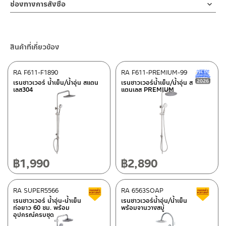
ช่องทางออนไลน์
เย็น ติดตั้งแบบท่อเดียว สแตนเลส เกรด 304 MATT BLACK หรือชุบสี
สินค้าและสร้างความเสียหายได้ หากตรวจพบเศษละอองต่างๆในสินค้า
ช่องทางการสั่งซื้อ
ผลิตจากพลาสติก ABS
3. ห้ามใช้สารเคมีที่มีฤทธิ์เป็นกรด ในการทำความสะอาด เนื่องจากผิว
– Email: contact@charnpaiboon.com
ดำ ทนทานแข็งแรง ต้านการกัดกร่อนสูง และไม่ขึ้นสนิม ไม่เป็นรอยคราบ
จะไม่อยู่ในเงื่อนไขการรับประกัน
ร้านค้าตัวแทนจำหน่ายใกล้บ้านคุณ / Our Dealer
คลิกที่นี่
ของสินค้าจะเสียหายได้
– LINE: @Rasland
น้ำ การออกแบบที่มีสไตล์ให้ความรู้สึกร่วมสมัย ส่งเสริมความรู้สึกที่
สายฝักบัว
4. ห้ามใช้แปรง วัสดุแข็ง หยาบ ห้ามใช้ฝอยขัดทำความสะอาด ขัดหรือถู
คลิ๊ก ดูคู่มือการติดตั้ง
สวยงามและหรูหรา ฝักบัวอาบน้ำ สายน้ำด้านบน ออกแบบให้น้ำไหลตรง
ร้านค้าออนไลน์ของชาญไพบูลย์ / Charnpaiboon Online Store
ผลิตจากสแตนเลส
บนตัวสินค้า ซึ่งจะสร้างความเสียหายให้เกิดขึ้นกับผิวของสินค้าได้
ขนาด 20 ซม. ครอบคลุมทั่วตัว มาพร้อมปุ่มยางกำจัดตะกรันที่อุดตัน
สินค้าที่เกี่ยวข้อง
– Shopee
ออกได้ง่ายเพียงใช้นิ้วถูในขณะเปิดน้ำ และฝักบัวมือ 3ระบบ ช่วยเพิ่ม
–
Lazada
ตัวเปลี่ยนทิศทางน้ำ
ประสบการณ์การอาบน้ำเหมือนอาบน้ำสายฝน และยังสามารถใช้ฝักบัว
ผลิตจากทองเหลือง
RA F611-F1890
RA F611-PREMIUM-99
N
มือในการชำระล้างในจุดที่ต้องการ เพื่อเป็นการยืนยันความคงทนของ
–
ซื้อสินค้าชิ้นนี้บน Shopee
>>
คลิกที่นี่
<<
เรนชาวเวอร์ น้ำเย็น/น้ำอุ่น สแตน
เรนชาวเวอร์น้ำเย็น/น้ำอุ่น ส
วาล์วเปลี่ยนทิศทางน้ำ จึงกล้ารับประกัน 10 ปีเต็ม
เลส304
แตนเลส PREMIUM
–
ซื้อสินค้าชิ้นนี้บน Lazada
>>
คลิกที่นี่
<<
หิ้งวางของ
ผลิตจากพลาสติก ABS
ติดต่อพนักงานขาย / Contact Sales Staff
ศูนย์บริการและอะไหล่ กรุงเทพฯ
โทร: 02-285-5795
ขอแขวนบนราว
LINE:
@charnpaiboon.sales
ผลิตจากพลาสติก ABS
662/61-62 ถนน พระราม3 แขวงบางโพงพาง เขตยานนาวา กรุงเทพฯ
10120
โทร: 02-358-0080 / 080-075-8668 / 091-545-0556
฿
1,990
฿
2,890
ศูนย์บริการและอะไหล่
RA SUPER5566
เชียงใหม่
RA 6563SOAP
สินค้าลดราคา เคลียร์สต็อก
ส
เรนชาวเวอร์ น้ำอุ่น-น้ำเย็น
เรนชาวเวอร์น้ำอุ่น/น้ำเย็น
ท่อยาว 60 ซม. พร้อม
พร้อมจานวางสบู่
118/33 โครงการอรสิริน ม.8 ต.สันปูเลย อ.ดอยสะเก็ด เชียงใหม่
อุปกรณ์ครบชุด
ติดต่อ ชาญไพบูลย์ / Contact Us
คลิกที่นี่
50220