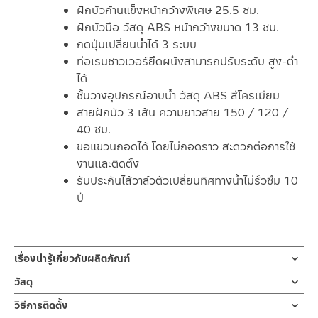
ฝักบัวก้านแข็งหน้ากว้างพิเศษ 25.5 ซม.
ฝักบัวมือ วัสดุ ABS หน้ากว้างขนาด 13 ซม.
กดปุ่มเปลี่ยนน้ำได้ 3 ระบบ
ท่อเรนชาวเวอร์ยึดผนังสามารถปรับระดับ สูง-ต่ำ
ได้
ชั้นวางอุปกรณ์อาบน้ำ วัสดุ ABS สีโครเมียม
สายฝักบัว 3 เส้น ความยาวสาย 150 / 120 /
40 ซม.
ขอแขวนถอดได้ โดยไม่ถอดราว สะดวกต่อการใช้
งานเเละติดตั้ง
รับประกันไส้วาล์วตัวเปลี่ยนทิศทางน้ำไม่รั่วซึม 10
ปี
เรื่องน่ารู้เกี่ยวกับผลิตภัณฑ์
เรนชาวเวอร์ หรือ ฝักบัวอาบน้ำแบบท่อยาว ใช้กับเครื่องทำน้ำอุ่นหรือ
วัสดุ
น้ำเย็น ติดตั้งแบบ 2 ท่อ สแตนเลสเกรด 304
ท่อเรนชาวเวอร์
วิธีการติดตั้ง
สีโครเมียม เงางามทั้งชุด มาพร้อมฝักบัวก้านแข็ง/ฝักบัวด้านบน ทาง
ผลิตจากแสตนเลส