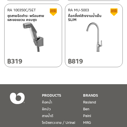
กดเปลี่ยนสายน้ำ 3 ระบบที่ฝักบัวมือ สะดวกต่อการใช้งาน ช่วยเพิ่ม
ศูนย์บริการและอะไหล่
RA 100350C/SET
เชียงใหม่
RA MU-5003
สินค้าลดราคา เคลียร์สต็อก
ส
ประสบการณ์การอาบน้ำเหมือนอาบน้ำสายฝน และ ยังสามารถใช้ฝักบัว
ชุดสายฉีดชำระ พร้อมสาย
ก็อกซิ้งค์ล้างจานน้ำเย็น
มือในการชำระล้าง
และขอแขวน ครบชุด
SLIM
118/33 โครงการอรสิริน ม.8 ต.สันปูเลย อ.ดอยสะเก็ด เชียงใหม่
ในจุดที่ต้องการ เพื่อเป็นการยืนยันความคงทนของวาล์วเปลี่ยนทิศทาง
ติดต่อ ชาญไพบูลย์ / Contact Us
คลิกที่นี่
50220
น้ำ จึงกล้ารับประกัน 10 ปี เต็ม
โทร: 080-075-2626
วันและเวลาทำการ
วันจันทร์ – วันศุกร์ เวลา 8:30-17:30 น.
฿
319
฿
819
วันเสาร์ เวลา 8:30-15:00 น.
หยุดวันอาทิตย์ และวันหยุดนักขัตฤกษ์
เงื่อนไขการรับประกันสินค้า
PRODUCTS
BRANDS
1. การรับประกัน จะต้องมีหลักฐานการซื้อ หรือ ใบเสร็จ โดยทางบริษัทฯ
ก๊อกน้ำ
Rasland
ขอตรวจสอบโดยนับวันซื้อขายเป็นสำคัญ ทางบริษัทฯ ไม่สามารถให้
ฝักบัว
Ben
เงื่อนไขการรับประกันสินค้าได้ หากไม่มีเอกสารดังกล่าว
สายน้ำดี
Paini
โถปัสสาวะชาย / Urinal
MRG
2. การรับประกันสินค้า จะรับประกันฉพาะสินค้าที่อยู่ในสภาพการใช้งาน