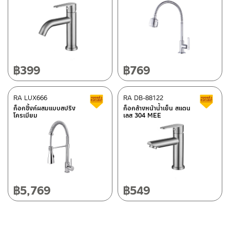
มาพร้อมสายฝักบัวสแตนเลส ขนาด 150 ซม และขอแขวนกำแพงปรับ
ติดต่อพนักงานขาย / Contact Sales Staff
ระดับได้ตามความต้องการ
ศูนย์บริการและอะไหล่ กรุงเทพฯ
โทร: 02-285-5795
ทั้งชุดเป็นสีโครเมียม
LINE:
@charnpaiboon.sales
662/61-62 ถนน พระราม3 แขวงบางโพงพาง เขตยานนาวา กรุงเทพฯ
10120
โทร: 02-358-0080 / 080-075-8668 / 091-545-0556
฿
399
฿
769
ศูนย์บริการและอะไหล่
RA LUX666
เชียงใหม่
RA DB-88122
สินค้าลดราคา เคลียร์สต็อก
ส
ก็อกซิ้งค์ผสมแบบสปริง
ก็อกล้างหน้าน้ำเย็น สแตน
โครเมียม
เลส 304 MEE
118/33 โครงการอรสิริน ม.8 ต.สันปูเลย อ.ดอยสะเก็ด เชียงใหม่
ติดต่อ ชาญไพบูลย์ / Contact Us
คลิกที่นี่
50220
โทร: 080-075-2626
วันและเวลาทำการ
วันจันทร์ – วันศุกร์ เวลา 8:30-17:30 น.
฿
5,769
฿
549
วันเสาร์ เวลา 8:30-15:00 น.
หยุดวันอาทิตย์ และวันหยุดนักขัตฤกษ์