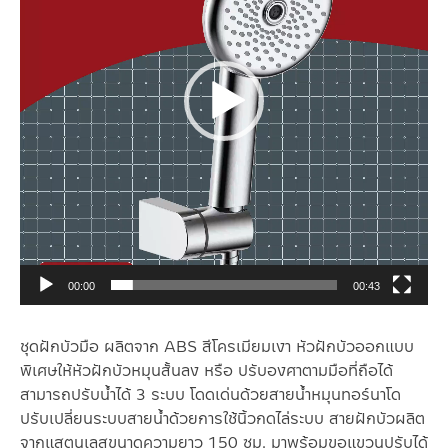
00:00
00:43
ชุดฝักบัวมือ ผลิตจาก ABS สีโครเมียมเงา หัวฝักบัวออกแบบ
พิเศษให้หัวฝักบัวหมุนสั้นลง หรือ ปรับองศาตามมือที่ถือได้
สามารถปรับน้ำได้ 3 ระบบ โดดเด่นด้วยสายน้ำหมุนทอร์นาโด
ปรับเปลี่ยนระบบสายน้ำด้วยการใช้นิ้วกดไล่ระบบ สายฝักบัวผลิต
จากแสตนเลสขนาดความยาว 150 ซม. มาพร้อมขอแขวนปรับได้