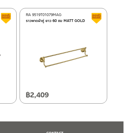
RA 9519T01079MAG
สินค้าลดราคา เคลียร์สต็อก
สินค้าลดราคา เคลี
ราวพาดผ้าคู่ ยาว 60 ซม MATT GOLD
฿
2,409