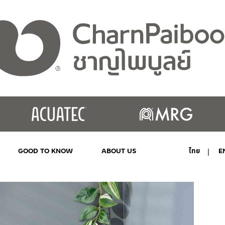
GOOD TO KNOW
ABOUT US
ไทย
E
MY ACCOUNT