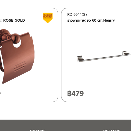
RD 9944(S)
ต็อก
สินค้าลดราคา เคลียร์สต็อก
ชำระ ROSE GOLD
ราวพาดผ้าเดี่ยว 60 cm.Henrry
ฯ 10120
20
9
฿
479