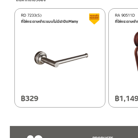
–
Lazada
–
ซื้อสินค้าชิ้นนี้บน Shopee
>>
คลิกที่นี่
<<
RD 7233(S)
RA 90511D
สินค้าลดราคา เคลียร์ส
–
ซื้อสินค้าชิ้นนี้บน Lazada
>>
คลิกที่นี่
<<
ที่ใส่กระดาษชำระแบบไม่มีฝาปิดMany
ที่ใส่กระดาษ
ติดต่อพนักงานขาย / Contact Sales Staff
ศูนย์บริการและอะไหล่ กรุงเทพฯ
โทร: 02-285-5795
LINE:
@charnpaiboon.sales
662/61-62 ถนน พระราม3 แขวงบางโพงพาง เขตยานนาวา กรุงเทพ
โทร: 02-358-0080 / 080-075-8668 / 091-545-0556
ศูนย์บริการและอะไหล่
เชียงใหม่
118/33 โครงการอรสิริน ม.8 ต.สันปูเลย อ.ดอยสะเก็ด เชียงใหม่ 502
โทร: 080-075-2626
฿
329
฿
1,14
ติดต่อ ชาญไพบูลย์ / Contact Us
คลิกที่นี่
วันและเวลาทำการ
วันจันทร์ – วันศุกร์ เวลา 8:30-17:30 น.
วันเสาร์ เวลา 8:30-15:00 น.
หยุดวันอาทิตย์ และวันหยุดนักขัตฤกษ์