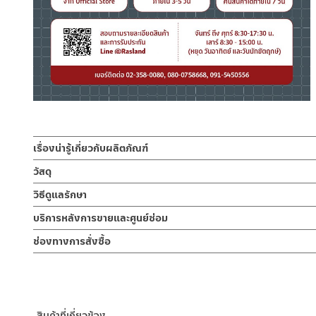
เรื่องน่ารู้เกี่ยวกับผลิตภัณฑ์
ชั้นวางของ หิ้งวางของ แบบชั้นเดียว เข้ามุม ขนาด 22.8 x 22.8 
วัสดุ
สมัย
ชั้นวางของ
วิธีดูแลรักษา
ผลิตจากสแตนเลสเกรด 304 ชุบสีโครเมี่ยม
ชั้นวางของ หิ้งวางของ ที่เก็บของในห้องน้ำ แบบชั้นเดียว ติดตั้งแบบ
คำแนะนำในการดูแลรักษาผลิตภัณฑ์
บริการหลังการขายและศูนย์ซ่อม
ชุบสีโครเมี่ยม ทนทานแข็งแรง ต้านการกัดกร่อนสูง และไม่ขึ้นสนิม ช
1. ไม่ทำสินค้าให้เกิดความเสียหายอื่น ๆ นอกจากการใช้งานปกติ เช่นไม
ช่องทางออนไลน์
รู้สึก ร่วมสมัย
ช่องทางการสั่งซื้อ
2. ทำความสะอาดสินค้าโดยการใช้ผ้านุ่มๆชุบน้ำหมาดๆแล้วเช็ดให้แห้ง
– Email: contact@charnpaiboon.com
3. ห้ามใช้สารเคมีที่มีฤทธิ์เป็นกรด ในการทำความสะอาด เนื่องจากผิวขอ
ร้านค้าตัวแทนจำหน่ายใกล้บ้านคุณ / Our Dealer
คลิกที่นี่
– LINE: @Rasland
4. ห้ามใช้แปรง วัสดุแข็ง หยาบ ห้ามใช้ฝอยขัดทำความสะอาด ขัดหรือถู บ
ร้านค้าออนไลน์ของชาญไพบูลย์ / Charnpaiboon Online Store
– Shopee
สินค้าที่เกี่ยวข้อง