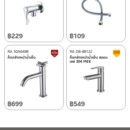
ติดต่อพนักงานขาย / Contact Sales Staff
ศูนย์บริการและอะไหล่ กรุงเทพฯ
โทร: 02-285-5795
LINE:
@charnpaiboon.sales
662/61-62 ถนน พระราม3 แขวงบางโพงพาง เขตยานนาวา กรุงเทพฯ
10120
โทร: 02-358-0080 / 080-075-8668 / 091-545-0556
฿
229
฿
109
ศูนย์บริการและอะไหล่
RA 50A6498
เชียงใหม่
RA DB-88122
สินค้าปรับราคาลดลง
ส
ก็อกล้างหน้าน้ำเย็น
ก็อกล้างหน้าน้ำเย็น สแตน
เลส 304 MEE
118/33 โครงการอรสิริน ม.8 ต.สันปูเลย อ.ดอยสะเก็ด เชียงใหม่
ติดต่อ ชาญไพบูลย์ / Contact Us
คลิกที่นี่
50220
โทร: 080-075-2626
วันและเวลาทำการ
วันจันทร์ – วันศุกร์ เวลา 8:30-17:30 น.
฿
699
฿
549
วันเสาร์ เวลา 8:30-15:00 น.
หยุดวันอาทิตย์ และวันหยุดนักขัตฤกษ์