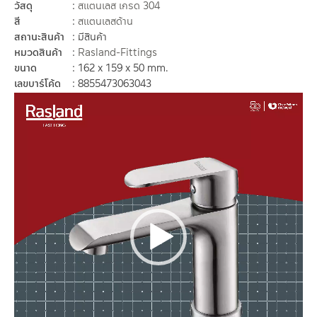
วัสดุ
สแตนเลส เกรด 304
สี
สแตนเลสด้าน
สถานะสินค้า
มีสินค้า
หมวดสินค้า
Rasland-Fittings
ขนาด
162 x 159 x 50 mm.
เลขบาร์โค้ด
8855473063043
ตัว
เล่น
ไฟล์
วิดีโอ