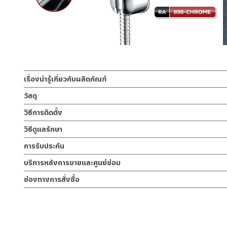
เรื่องน่ารู้เกี่ยวกับผลิตภัณฑ์
ชุดสายฉีดชำระ สเปรย์ฉีดชำระผลิตจากทองเหลืองชุบโครมี่ยม ไม่ขึ
วัสดุ
ข้อของสายผลิตจากทองเหลือง หัวฉีดชำระสามารถหมุนปากกรองอ
เฉพาะหัวฉีดชำระ
วิธีการติดตั้ง
ผลิตจากทองเหลือง
สายฉีดชำระ สเปรย์ฉีดชำระ ผลิตจากทองเหลืองชุบโครเมี่ยม ทนทานเมื่อ
ข้อแนะนำในการติดตั้ง
สำหรับ การติดตั้ง ก๊อกน้ำ วาล์วเปิดปิดน้ำ ฝั
วิธีดูแลรักษา
สนิม หัวฉีดออกแบบให้น้ำออกมาในลักษณะนุ่มนวลเป็นสเปรย์ตรง สายของ
สำหรับการติดตั้งใหม่ ให้ไล่ฝุ่น เศษทราย เศษท่อ ออกจากท่อน้ำก่อนติด
สายฝักบัวขนาด 120 ซม.
คำแนะนำในการดูแลรักษาผลิตภัณฑ์
เด่น หรูหรา สวยงาม โดยมีรับประกันหัวฉีดไม่รั่วซึม 5 ปี
การรับประกัน
พาเศษละอองต่างๆ ออกจากท่อน้ำ มิเช่นนั้นสิ่งสกปรกจะเข้าไปภายใน
ผลิตจากสแตนเลส ข้อต่อของสายผลิตจากทองเหลือง
1. ไม่ทำสินค้าให้เกิดความเสียหายอื่น ๆ นอกจากการใช้งานปกติ เช่นไม
ไม่อยู่ในเงื่อนไขการรับประกัน
รับประกันหัวฉีดไม่รั่วซึม 5 ปี
บริการหลังการขายและศูนย์ซ่อม
2. ทำความสะอาดสินค้าโดยการใช้ผ้านุ่มๆชุบน้ำหมาดๆแล้วเช็ดให้แห้ง
ขอแขวน
3. ห้ามใช้สารเคมีที่มีฤทธิ์เป็นกรด ในการทำความสะอาด เนื่องจากผิวขอ
ช่องทางออนไลน์
ช่องทางการสั่งซื้อ
ผลิตจากทองเหลือง
4. ห้ามใช้แปรง วัสดุแข็ง หยาบ ห้ามใช้ฝอยขัดทำความสะอาด ขัดหรือถู บ
– Email: contact@charnpaiboon.com
ร้านค้าตัวแทนจำหน่ายใกล้บ้านคุณ / Our Dealer
คลิกที่นี่
– LINE: @Rasland
ร้านค้าออนไลน์ของชาญไพบูลย์ / Charnpaiboon Online Store
– Shopee