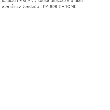
ขอแขวน RASLAND รับประกันไม่รั่วซึม 5 ปี ดีไซน์
สวย น้ำแรง จับถนัดมือ | RA 898-CHROME