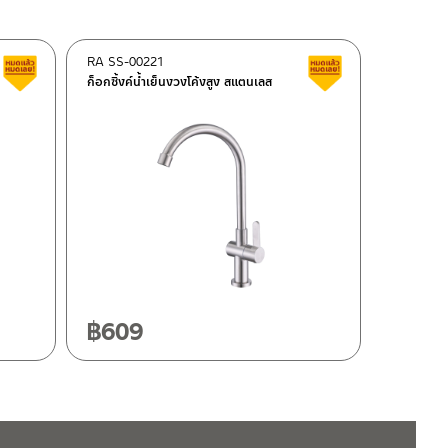
RA SS-00221
สินค้าลดราคา เคลียร์สต็อก
สินค้าลดราคา เคลี
ก็อกซิ้งค์น้ำเย็นงวงโค้งสูง สแตนเลส
฿
609