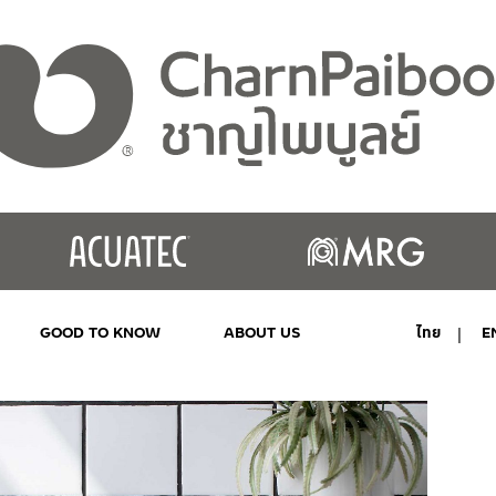
GOOD TO KNOW
ABOUT US
ไทย
E
MY ACCOUNT