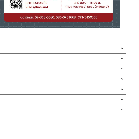
้นสนิม มาพร้อมสายฝักบัวยาว 120 ซม. ด้านนอกหุ้มด้วยสแตนเลสถัก
อกมาล้างได้ มาพร้อมขอแขวนกำแพง
ตกพื้น ต้านการการกัดกร่อน มีความเงางามเมื่อทำการชุบสี และไม่ขึ้น
กบัว และ ชุดสายฉีดชำระ
สายฉีดทนแรงดันน้ำ ทั้งชุดเป็นสีโครเมี่ยม ทำให้ห้องน้ำมีความโด
ตั้งสินค้า โดยปล่อยน้ำให้ไหลออกจากท่อนาน 1 นาที เพื่อให้แรงน้ำพัด
สินค้าและสร้างความเสียหายได้ หากตรวจพบเศษละอองต่างๆในสินค้า จะ
่ทำตก ไม่งัดหรือโยกสินค้าแรงๆ
งสินค้าจะเสียหายได้
นตัวสินค้า ซึ่งจะสร้างความเสียหายให้เกิดขึ้นกับผิวของสินค้าได้