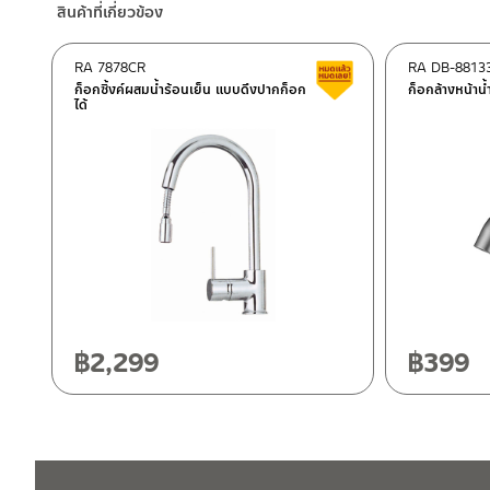
สินค้าที่เกี่ยวข้อง
–
Lazada
–
ซื้อสินค้าชิ้นนี้บน Shopee
>>
คลิกที่นี่
<<
RA 7878CR
RA DB-8813
สินค้าลดราคา เคลียร์ส
–
ซื้อสินค้าชิ้นนี้บน Lazada
>>
คลิกที่นี่
<<
ก็อกซิ้งค์ผสมน้ำร้อนเย็น แบบดึงปากก็อก
ก็อกล้างหน้าน
ได้
ติดต่อพนักงานขาย / Contact Sales Staff
ศูนย์บริการและอะไหล่ กรุงเทพฯ
โทร: 02-285-5795
LINE:
@charnpaiboon.sales
662/61-62 ถนน พระราม3 แขวงบางโพงพาง เขตยานนาวา กรุงเทพ
โทร: 02-358-0080 / 080-075-8668 / 091-545-0556
ศูนย์บริการและอะไหล่
เชียงใหม่
118/33 โครงการอรสิริน ม.8 ต.สันปูเลย อ.ดอยสะเก็ด เชียงใหม่ 502
โทร: 080-075-2626
฿
2,299
฿
399
ติดต่อ ชาญไพบูลย์ / Contact Us
คลิกที่นี่
วันและเวลาทำการ
วันจันทร์ – วันศุกร์ เวลา 8:30-17:30 น.
วันเสาร์ เวลา 8:30-15:00 น.
หยุดวันอาทิตย์ และวันหยุดนักขัตฤกษ์