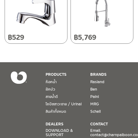
50220
โทร: 080-075-2626
วันและเวลาทำการ
วันจันทร์ – วันศุกร์ เวลา 8:30-17:30 น.
฿
529
฿
5,769
วันเสาร์ เวลา 8:30-15:00 น.
หยุดวันอาทิตย์ และวันหยุดนักขัตฤกษ์
เงื่อนไขการรับประกันสินค้า
PRODUCTS
BRANDS
1. การรับประกัน จะต้องมีหลักฐานการซื้อ หรือ ใบเสร็จ โดยทางบริษัทฯ
ก๊อกน้ำ
Rasland
ขอตรวจสอบโดยนับวันซื้อขายเป็นสำคัญ ทางบริษัทฯ ไม่สามารถให้
ฝักบัว
Ben
เงื่อนไขการรับประกันสินค้าได้ หากไม่มีเอกสารดังกล่าว
สายน้ำดี
Paini
โถปัสสาวะชาย / Urinal
MRG
2. การรับประกันสินค้า จะรับประกันฉพาะสินค้าที่อยู่ในสภาพการใช้งาน
ปกติ หากมีตำหนิ ชำรุด ร้าว ตกพื้น หรือสภาพภายนอกอยู่ในสภาพที่ใช้
สินค้าทั้งหมด
Schell
งานไม่ได้ ทางบริษัทฯ ถือว่าไม่อยู่ในเงื่อนไขการรับประกัน
DEALERS
CONTACT
3. การรับประกันสินค้า จะรับประกันเฉพาะชิ้นส่วนที่แจ้ง เช่น ก๊อกน้ำ จะ
DOWNLOAD &
Email.
SUPPORT
contact@charnpaiboon.c
รับประกันเฉพาะวาล์วก๊อกน้ำไม่รั่วซึม ดังนั้นการรับประกันจะเป็นการ