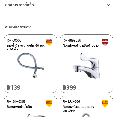
ช่องทางออนไลน์
ช่องทางการสั่งซื้อ
– Email: contact@charnpaiboon.com
ร้านค้าตัวแทนจำหน่ายใกล้บ้านคุณ / Our Dealer
คลิกที่นี่
– LINE: @Rasland
ร้านค้าออนไลน์ของชาญไพบูลย์ / Charnpaiboon Online Store
สินค้าที่เกี่ยวข้อง
– Shopee
–
Lazada
RA 60600
RA 4899526
สินค้าลดราคา เคลียร์สต็อก
ส
ติดต่อพนักงานขาย / Contact Sales Staff
สายน้ำดีสแตนเลสถัก 60 ซม.
ก็อกล้างหน้าน้ำเย็นด้ามยาว
/ 24 นิ้ว
โทร: 02-285-5795
LINE:
@charnpaiboon.sales
ศูนย์บริการและอะไหล่ กรุงเทพฯ
662/61-62 ถนน พระราม3 แขวงบางโพงพาง เขตยานนาวา กรุงเทพฯ
10120
โทร: 02-358-0080 / 080-075-8668 / 091-545-0556
฿
139
฿
399
ติดต่อ ชาญไพบูลย์ / Contact Us
คลิกที่นี่
ศูนย์บริการและอะไหล่
RA 50A6363
เชียงใหม่
RA LUX666
สินค้าลดราคา เคลียร์สต็อก
ส
ก็อกล้างหน้าน้ำเย็น
ก็อกซิ้งค์ผสมแบบสปริง
โครเมียม
118/33 โครงการอรสิริน ม.8 ต.สันปูเลย อ.ดอยสะเก็ด เชียงใหม่