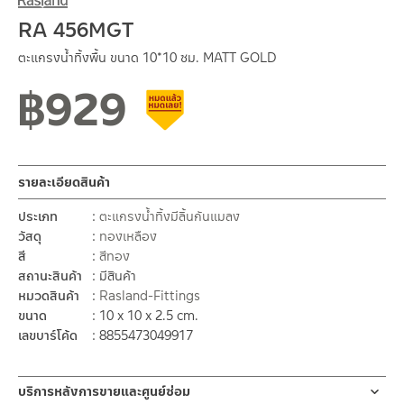
RA 456MGT
ตะแกรงน้ำทิ้งพื้น ขนาด 10*10 ซม. MATT GOLD
฿
929
สินค้าลดราคา เคลียร์สต็อก
รายละเอียดสินค้า
ประเภท
ตะแกรงน้ำทิ้งมีลิ้นกันแมลง
วัสดุ
ทองเหลือง
สี
สีทอง
สถานะสินค้า
มีสินค้า
หมวดสินค้า
Rasland-Fittings
ขนาด
10 x 10 x 2.5 cm.
เลขบาร์โค้ด
8855473049917
บริการหลังการขายและศูนย์ซ่อม