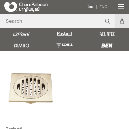
ไทย
ENG