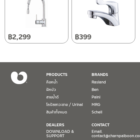
50220
โทร: 080-075-2626
วันและเวลาทำการ
วันจันทร์ – วันศุกร์ เวลา 8:30-17:30 น.
฿
2,299
฿
399
วันเสาร์ เวลา 8:30-15:00 น.
หยุดวันอาทิตย์ และวันหยุดนักขัตฤกษ์
เงื่อนไขการรับประกันสินค้า
PRODUCTS
BRANDS
1. การรับประกัน จะต้องมีหลักฐานการซื้อ หรือ ใบเสร็จ โดยทางบริษัทฯ
ก๊อกน้ำ
Rasland
ขอตรวจสอบโดยนับวันซื้อขายเป็นสำคัญ ทางบริษัทฯ ไม่สามารถให้
ฝักบัว
Ben
เงื่อนไขการรับประกันสินค้าได้ หากไม่มีเอกสารดังกล่าว
สายน้ำดี
Paini
โถปัสสาวะชาย / Urinal
MRG
2. การรับประกันสินค้า จะรับประกันฉพาะสินค้าที่อยู่ในสภาพการใช้งาน
ปกติ หากมีตำหนิ ชำรุด ร้าว ตกพื้น หรือสภาพภายนอกอยู่ในสภาพที่ใช้
สินค้าทั้งหมด
Schell
งานไม่ได้ ทางบริษัทฯ ถือว่าไม่อยู่ในเงื่อนไขการรับประกัน
DEALERS
CONTACT
3. การรับประกันสินค้า จะรับประกันเฉพาะชิ้นส่วนที่แจ้ง เช่น ก๊อกน้ำ จะ
DOWNLOAD &
Email.
SUPPORT
contact@charnpaiboon.c
รับประกันเฉพาะวาล์วก๊อกน้ำไม่รั่วซึม ดังนั้นการรับประกันจะเป็นการ