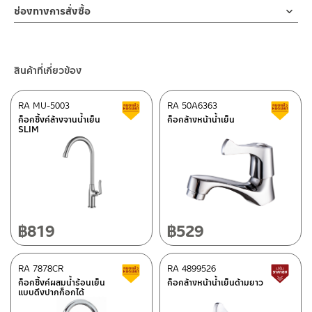
2. ทำความสะอาดสินค้าโดยการใช้ผ้านุ่มๆชุบน้ำหมาดๆแล้วเช็ดให้แห้ง
ช่องทางออนไลน์
ล็อกฐานก็อกที่แข็งแรงทนทาน ใช้เพียงมือหมุนล็อค เพื่อเป็นการยืนยัน
สินค้าและสร้างความเสียหายได้ หากตรวจพบเศษละอองต่างๆในสินค้า
ช่องทางการสั่งซื้อ
3. ห้ามใช้สารเคมีที่มีฤทธิ์เป็นกรด ในการทำความสะอาด เนื่องจากผิว
– Email: contact@charnpaiboon.com
ความคงทนของวาล์วน้ำ จึงกล้ารับประกัน 10 ปี เต็ม
จะไม่อยู่ในเงื่อนไขการรับประกัน
ร้านค้าตัวแทนจำหน่ายใกล้บ้านคุณ / Our Dealer
คลิกที่นี่
ของสินค้าจะเสียหายได้
– LINE: @Rasland
4. ห้ามใช้แปรง วัสดุแข็ง หยาบ ห้ามใช้ฝอยขัดทำความสะอาด ขัดหรือถู
ร้านค้าออนไลน์ของชาญไพบูลย์ / Charnpaiboon Online Store
บนตัวสินค้า ซึ่งจะสร้างความเสียหายให้เกิดขึ้นกับผิวของสินค้าได้
สินค้าที่เกี่ยวข้อง
– Shopee
–
Lazada
RA MU-5003
RA 50A6363
สินค้าลดราคา เคลียร์สต็อก
ส
–
ซื้อสินค้าชิ้นนี้บน Shopee
>>
คลิกที่นี่
<<
ก็อกซิ้งค์ล้างจานน้ำเย็น
ก็อกล้างหน้าน้ำเย็น
SLIM
–
ซื้อสินค้าชิ้นนี้บน Lazada
>>
คลิกที่นี่
<<
ติดต่อพนักงานขาย / Contact Sales Staff
ศูนย์บริการและอะไหล่ กรุงเทพฯ
โทร: 02-285-5795
LINE:
@charnpaiboon.sales
662/61-62 ถนน พระราม3 แขวงบางโพงพาง เขตยานนาวา กรุงเทพฯ
10120
โทร: 02-358-0080 / 080-075-8668 / 091-545-0556
฿
819
฿
529
ศูนย์บริการและอะไหล่
RA 7878CR
เชียงใหม่
RA 4899526
สินค้าลดราคา เคลียร์สต็อก
ส
ก็อกซิ้งค์ผสมน้ำร้อนเย็น
ก็อกล้างหน้าน้ำเย็นด้ามยาว
แบบดึงปากก็อกได้
118/33 โครงการอรสิริน ม.8 ต.สันปูเลย อ.ดอยสะเก็ด เชียงใหม่
ติดต่อ ชาญไพบูลย์ / Contact Us
คลิกที่นี่
–