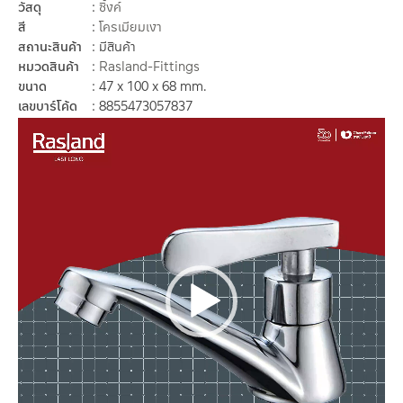
วัสดุ
ซิ้งค์
สี
โครเมียมเงา
สถานะสินค้า
มีสินค้า
หมวดสินค้า
Rasland-Fittings
ขนาด
47 x 100 x 68 mm.
เลขบาร์โค้ด
8855473057837
ตัว
เล่น
ไฟล์
วิดีโอ