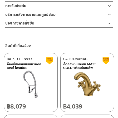
10 ปี
ฝักบัว และ ชุดสายฉีดชำระ
คำแนะนำในการดูแลรักษาผลิตภัณฑ์
การรับประกัน
สำหรับการติดตั้งใหม่ ให้ไล่ฝุ่น เศษทราย เศษท่อ ออกจากท่อน้ำก่อนติด
1. ไม่ทำสินค้าให้เกิดความเสียหายอื่น ๆ นอกจากการใช้งานปกติ เช่นไม่
ก๊อกน้ำล้างหน้า ก๊อกน้ำล้างมือแบบ น้ำเย็น ผลิตจากสแตนเลส เกรด
ตั้งสินค้า โดยปล่อยน้ำให้ไหลออกจากท่อนาน 1 นาที
รับประกันไส้วาล์ว ไม่รั่วซึม 10 ปี
บริการหลังการขายและศูนย์ซ่อม
ทำตก ไม่งัดหรือโยกสินค้าแรงๆ
304 สีด้าน ต้านการการกัดกร่อน ไม่ขึ้นสนิม ไม่เป็นรอยคราบน้ำ ปาก
เพื่อให้แรงน้ำพัดพาเศษละอองต่างๆ ออกจากท่อน้ำ มิเช่นนั้นสิ่งสกปรก
2. ทำความสะอาดสินค้าโดยการใช้ผ้านุ่มๆชุบน้ำหมาดๆแล้วเช็ดให้แห้ง
ช่องทางออนไลน์
ก๊อกยาวทำองศาการปล่อยน้ำได้อย่างเหมาะสม สะดวกต่อการชำระล้าง
จะเข้าไปภายในสินค้าและสร้างความเสียหายได้
ช่องทางการสั่งซื้อ
3. ห้ามใช้สารเคมีที่มีฤทธิ์เป็นกรด ในการทำความสะอาด เนื่องจากผิว
– Email: contact@charnpaiboon.com
น้ำไม่กระเด็นออกนอกอ่าง เหมาะกับอ่างล้างหน้า ขนาดกลาง-ใหญ่ การ
หากตรวจพบเศษละอองต่างๆในสินค้า จะไม่อยู่ในเงื่อนไขการรับประกัน
ร้านค้าตัวแทนจำหน่ายใกล้บ้านคุณ / Our Dealer
คลิกที่นี่
ของสินค้าจะเสียหายได้
– LINE: @Rasland
เปิดน้ำออกแบบมือจับเป็นแบบก้านเปิด-ปิดแบบโยก ขึ้น-ลง และ หัน
4. ห้ามใช้แปรง วัสดุแข็ง หยาบ ห้ามใช้ฝอยขัดทำความสะอาด ขัดหรือถู
ซ้าย-ขวา ติดตั้งง่ายด้วยตัวล็อกฐานผลิตจากทองเหลืองที่แข็งแรง
ร้านค้าออนไลน์ของชาญไพบูลย์ / Charnpaiboon Online Store
บนตัวสินค้า ซึ่งจะสร้างความเสียหายให้เกิดขึ้นกับผิวของสินค้าได้
ทนทาน ไม่เป็นสนิม ใช้เพียงมือหมุนล็อค เพื่อเป็นการยืนยันความคงทน
สินค้าที่เกี่ยวข้อง
– Shopee
ของวาล์วน้ำ จึงกล้ารับประกัน 10 ปี เต็ม
–
Lazada
RA KITCHEN999
CA 101390MAG
สินค้าลดราคา เคลียร์สต็อก
ส
–
ซื้อสินค้าชิ้นนี้บน Shopee
>>
คลิกที่นี่
<<
ก็อกซิ้งค์ผสมแบบหัวฉีดส
ก็อกล้างหน้าผสม MATT
เปรย์ โครเมียม
GOLD พร้อมป๊อปอัพ
–
ซื้อสินค้าชิ้นนี้บน Lazada
>>
คลิกที่นี่
<<
ติดต่อพนักงานขาย / Contact Sales Staff
ศูนย์บริการและอะไหล่ กรุงเทพฯ
โทร: 02-285-5795
LINE:
@charnpaiboon.sales
662/61-62 ถนน พระราม3 แขวงบางโพงพาง เขตยานนาวา กรุงเทพฯ
10120
โทร: 02-358-0080 / 080-075-8668 / 091-545-0556
฿
8,079
฿
4,039