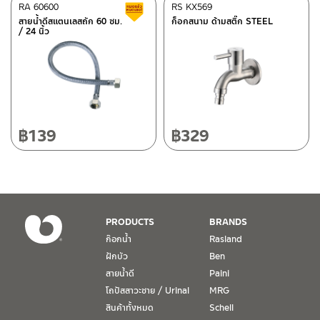
ศูนย์บริการและอะไหล่
RA 60600
เชียงใหม่
RS KX569
สินค้าลดราคา เคลียร์สต็อก
สายน้ำดีสแตนเลสถัก 60 ซม.
ก็อกสนาม ด้ามสติ๊ก STEEL
/ 24 นิ้ว
118/33 โครงการอรสิริน ม.8 ต.สันปูเลย อ.ดอยสะเก็ด เชียงใหม่
ติดต่อ ชาญไพบูลย์ / Contact Us
คลิกที่นี่
50220
โทร: 080-075-2626
วันและเวลาทำการ
วันจันทร์ – วันศุกร์ เวลา 8:30-17:30 น.
฿
139
฿
329
วันเสาร์ เวลา 8:30-15:00 น.
หยุดวันอาทิตย์ และวันหยุดนักขัตฤกษ์
เงื่อนไขการรับประกันสินค้า
PRODUCTS
BRANDS
1. การรับประกัน จะต้องมีหลักฐานการซื้อ หรือ ใบเสร็จ โดยทางบริษัทฯ
ก๊อกน้ำ
Rasland
ขอตรวจสอบโดยนับวันซื้อขายเป็นสำคัญ ทางบริษัทฯ ไม่สามารถให้
ฝักบัว
Ben
เงื่อนไขการรับประกันสินค้าได้ หากไม่มีเอกสารดังกล่าว
สายน้ำดี
Paini
โถปัสสาวะชาย / Urinal
MRG
2. การรับประกันสินค้า จะรับประกันฉพาะสินค้าที่อยู่ในสภาพการใช้งาน
ปกติ หากมีตำหนิ ชำรุด ร้าว ตกพื้น หรือสภาพภายนอกอยู่ในสภาพที่ใช้
สินค้าทั้งหมด
Schell