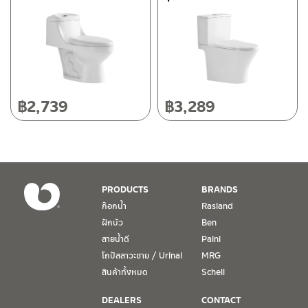
118/33 โครงการอรสิริน ม.8 ต.สันปูเลย อ.ดอยสะเก็ด เชียงใหม่
50220
โทร: 080-075-2626
วันและเวลาทำการ
วันจันทร์ – วันศุกร์ เวลา 8:30-17:30 น.
฿
2,739
฿
3,289
วันเสาร์ เวลา 8:30-15:00 น.
หยุดวันอาทิตย์ และวันหยุดนักขัตฤกษ์
เงื่อนไขการรับประกันสินค้า
PRODUCTS
BRANDS
1. การรับประกัน จะต้องมีหลักฐานการซื้อ หรือ ใบเสร็จ โดยทางบริษัทฯ
ก๊อกน้ำ
Rasland
ขอตรวจสอบโดยนับวันซื้อขายเป็นสำคัญ ทางบริษัทฯ ไม่สามารถให้
ฝักบัว
Ben
เงื่อนไขการรับประกันสินค้าได้ หากไม่มีเอกสารดังกล่าว
สายน้ำดี
Paini
โถปัสสาวะชาย / Urinal
MRG
2. การรับประกันสินค้า จะรับประกันฉพาะสินค้าที่อยู่ในสภาพการใช้งาน
ปกติ หากมีตำหนิ ชำรุด ร้าว ตกพื้น หรือสภาพภายนอกอยู่ในสภาพที่ใช้
สินค้าทั้งหมด
Schell
งานไม่ได้ ทางบริษัทฯ ถือว่าไม่อยู่ในเงื่อนไขการรับประกัน
DEALERS
CONTACT