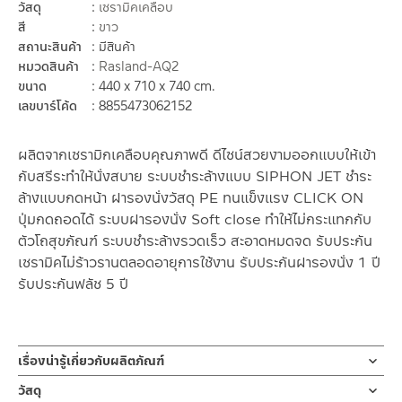
วัสดุ
เซรามิคเคลือบ
สี
ขาว
สถานะสินค้า
มีสินค้า
หมวดสินค้า
Rasland-AQ2
ขนาด
440 x 710 x 740 cm.
เลขบาร์โค้ด
8855473062152
ผลิตจากเซรามิกเคลือบคุณภาพดี ดีไซน์สวยงามออกแบบให้เข้า
กับสรีระทำให้นั่งสบาย ระบบชำระล้างแบบ SIPHON JET ชำระ
ล้างแบบกดหน้า ฝารองนั่งวัสดุ PE ทนแข็งแรง CLICK ON
ปุ่มกดถอดได้ ระบบฝารองนั่ง Soft close ทำให้ไม่กระแทกกับ
ตัวโถสุขภัณฑ์ ระบบชำระล้างรวดเร็ว สะอาดหมดจด รับประกัน
เซรามิคไม่ร้าวรานตลอดอายุการใช้งาน รับประกันฝารองนั่ง 1 ปี
รับประกันฟลัช 5 ปี
เรื่องน่ารู้เกี่ยวกับผลิตภัณฑ์
ประเภท/ชนิด
วัสดุ