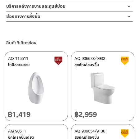
สุขภัณฑ์ชิ้นเดียว
โถชักโครก
บริการหลังการขายและศูนย์ซ่อม
ผลิตจากเซรามิคเคลือบสีขาว
รูปแบบการใช้งาน/กลุ่มขนาด
ช่องทางออนไลน์
ช่องทางการสั่งซื้อ
สุขภัณฑ์ชิ้นเดียวฝาUF
– Email: contact@charnpaiboon.com
ร้านค้าตัวแทนจำหน่ายใกล้บ้านคุณ / Our Dealer
คลิกที่นี่
– LINE: @Rasland
อุปกรณ์ที่ติดมากับชุด
ร้านค้าออนไลน์ของชาญไพบูลย์ / Charnpaiboon Online Store
แวกซ์กันซึม / ชุดน็อตยึด
สินค้าที่เกี่ยวข้อง
– Shopee
–
Lazada
ปริมาณน้ำ/ปุ่มฟลัช
3/6 ลิตร
AQ 115511
AQ 906678/9932
สินค้าปรับราคาลดลง
ส
ติดต่อพนักงานขาย / Contact Sales Staff
โถปัสสาวะชาย
สุขภัณฑ์สองชิ้น
โทร: 02-285-5795
ระบบฟลัช
LINE:
@charnpaiboon.sales
SIPHON JET
ศูนย์บริการและอะไหล่ กรุงเทพฯ
ขนาดท่อฟลัช
2 นิ้ว
662/61-62 ถนน พระราม3 แขวงบางโพงพาง เขตยานนาวา กรุงเทพฯ
10120
ฝารองนั่ง
โทร: 02-358-0080 / 080-075-8668 / 091-545-0556
฿
1,419
฿
2,959
UF/SOFT CLOSED/ แบบปุ่มกดถอดได้
ติดต่อ ชาญไพบูลย์ / Contact Us
คลิกที่นี่
ลักษณะพิเศษอื่นๆ
ศูนย์บริการและอะไหล่
AQ 90511
เชียงใหม่
AQ 909654/9136
ส
ชักโครกชิ้นเดียว
สุขภัณฑ์สองชิ้น