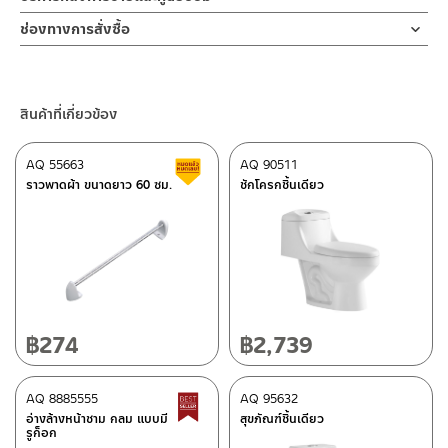
ผลิตจากเซรามิคเคลือบสีขาว
รูปแบบการใช้งาน/กลุ่มขนาด
ช่องทางออนไลน์
ช่องทางการสั่งซื้อ
สุขภัณฑ์ชิ้นเดียวฝาPE
– Email: contact@charnpaiboon.com
ร้านค้าตัวแทนจำหน่ายใกล้บ้านคุณ / Our Dealer
คลิกที่นี่
– LINE: @Rasland
อุปกรณ์ที่ติดมากับชุด
ร้านค้าออนไลน์ของชาญไพบูลย์ / Charnpaiboon Online Store
แวกซ์กันซึม / ชุดน็อตยึด
สินค้าที่เกี่ยวข้อง
– Shopee
–
Lazada
ปริมาณน้ำ/ปุ่มฟลัช
3/6 ลิตร
AQ 55663
AQ 90511
สินค้าลดราคา เคลียร์สต็อก
ติดต่อพนักงานขาย / Contact Sales Staff
ราวพาดผ้า ขนาดยาว 60 ซม.
ชักโครกชิ้นเดียว
โทร: 02-285-5795
ระบบฟลัช
LINE:
@charnpaiboon.sales
SIPHON JET
ศูนย์บริการและอะไหล่ กรุงเทพฯ
ขนาดท่อฟลัช
2 นิ้ว
662/61-62 ถนน พระราม3 แขวงบางโพงพาง เขตยานนาวา กรุงเทพฯ
10120
ฝารองนั่ง
โทร: 02-358-0080 / 080-075-8668 / 091-545-0556
฿
274
฿
2,739
UF/SOFT CLOSED/ แบบปุ่มกดถอดได้
ติดต่อ ชาญไพบูลย์ / Contact Us
คลิกที่นี่
ลักษณะพิเศษอื่นๆ
ศูนย์บริการและอะไหล่
AQ 8885555
เชียงใหม่
AQ 95632
Best Seller สินค้าขายดี
อ่างล้างหน้าชาม กลม แบบมี
สุขภัณฑ์ชิ้นเดียว
รูก็อก
118/33 โครงการอรสิริน ม.8 ต.สันปูเลย อ.ดอยสะเก็ด เชียงใหม่