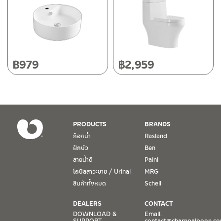
50220
โทร: 080-075-2626
วันและเวลาทำการ
วันจันทร์ – วันศุกร์ เวลา 8:30-17:30 น.
฿
979
฿
2,959
วันเสาร์ เวลา 8:30-15:00 น.
หยุดวันอาทิตย์ และวันหยุดนักขัตฤกษ์
เงื่อนไขการรับประกันสินค้า
PRODUCTS
BRANDS
1. การรับประกัน จะต้องมีหลักฐานการซื้อ หรือ ใบเสร็จ โดยทางบริษัทฯ
ก๊อกน้ำ
Rasland
ขอตรวจสอบโดยนับวันซื้อขายเป็นสำคัญ ทางบริษัทฯ ไม่สามารถให้
ฝักบัว
Ben
เงื่อนไขการรับประกันสินค้าได้ หากไม่มีเอกสารดังกล่าว
สายน้ำดี
Paini
โถปัสสาวะชาย / Urinal
MRG
2. การรับประกันสินค้า จะรับประกันฉพาะสินค้าที่อยู่ในสภาพการใช้งาน
ปกติ หากมีตำหนิ ชำรุด ร้าว ตกพื้น หรือสภาพภายนอกอยู่ในสภาพที่ใช้
สินค้าทั้งหมด
Schell
งานไม่ได้ ทางบริษัทฯ ถือว่าไม่อยู่ในเงื่อนไขการรับประกัน
DEALERS
CONTACT
3. การรับประกันสินค้า จะรับประกันเฉพาะชิ้นส่วนที่แจ้ง เช่น ก๊อกน้ำ จะ
DOWNLOAD &
Email.