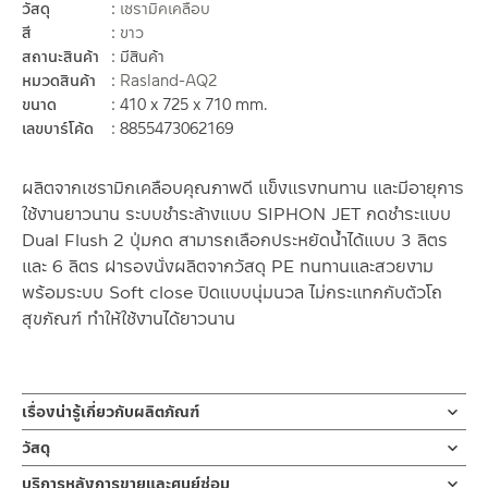
วัสดุ
เซรามิคเคลือบ
สี
ขาว
สถานะสินค้า
มีสินค้า
หมวดสินค้า
Rasland-AQ2
ขนาด
410 x 725 x 710 mm.
เลขบาร์โค้ด
8855473062169
ผลิตจากเซรามิกเคลือบคุณภาพดี แข็งแรงทนทาน และมีอายุการ
ใช้งานยาวนาน ระบบชำระล้างแบบ SIPHON JET กดชำระแบบ
Dual Flush 2 ปุ่มกด สามารถเลือกประหยัดน้ำได้แบบ 3 ลิตร
และ 6 ลิตร ฝารองนั่งผลิตจากวัสดุ PE ทนทานและสวยงาม
พร้อมระบบ Soft close ปิดแบบนุ่มนวล ไม่กระแทกกับตัวโถ
สุขภัณฑ์ ทำให้ใช้งานได้ยาวนาน
เรื่องน่ารู้เกี่ยวกับผลิตภัณฑ์
ประเภท/ชนิด
วัสดุ
สุขภัณฑ์ชิ้นเดียว
โถชักโครก
บริการหลังการขายและศูนย์ซ่อม