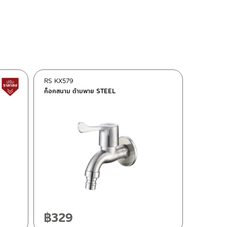
RS KX579
สินค้าปรับราคาลดลง
ก็อกสนาม ด้ามพาย STEEL
฿
329