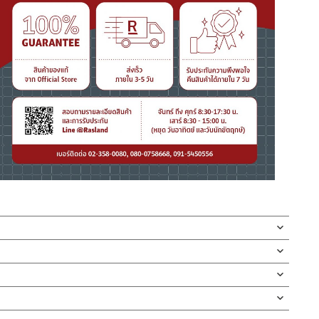
pop up ชุดสะดืออ่างอาบน้ำใช้กับอ่างอาบน้ำทั่วไป, ท่อผลิตจาก
ม ขนาดความยาว 60 ซม.
บอ่างอาบน้ำทั่วไป สามารถควบคุมการไหลของน้ำจากอ่างอาบน้ำไหลสู่
ี่ห้อ วัสดุท่อผลิตจากทองแดง ฝาครอบและจุดปิด ผลิตจากทองเหลือง
่ทำตก ไม่งัดหรือโยกสินค้าแรงๆ