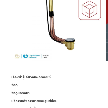
เรื่องน่ารู้เกี่ยวกับผลิตภัณฑ์
สะดือป๊อปอัพสำหรับ อ่างอาบน้ำแบบท่อทองแดง สะดืออ่างอาบน้ำแบบ 
วัสดุ
ทองแดง ฝาครอบและ จุกปิดสะดือ ผลิตจากทองเหลืองชุบโครเมี่ย
ฝาครอบ + จุกปิดสะดือ
วิธีดูแลรักษา
ผลิตจากทองเหลือง
สะดืออ่างอาบน้ำท่อทองแดงแบบ pop-up ขนาดความยาว 60 ซม. สำหรั
คำแนะนำในการดูแลรักษาผลิตภัณฑ์
บริการหลังการขายและศูนย์ซ่อม
ท่อน้ำออก สะดืออาบน้ำขนาดมาตรฐานสามารถใช้ได้กับอ่างอาบน้ำทุกย
1. ไม่ทำสินค้าให้เกิดความเสียหายอื่น ๆ นอกจากการใช้งานปกติ เช่นไม
ตัวท่อ
ช่องทางออนไลน์