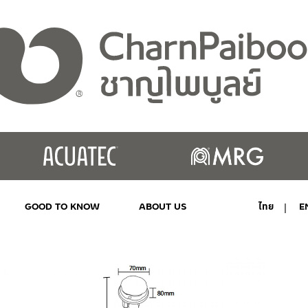
GOOD TO KNOW
ABOUT US
ไทย
E
MY ACCOUNT