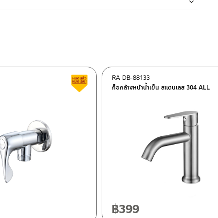
ร้อมรูน้ำล้น ช่วยป้องกันน้ำไหลออกนอกอ่าง ไร้กังวลเรื่องปัญหาน้ำเอ่อ
งสินค้าจะเสียหายได้
นตัวสินค้า ซึ่งจะสร้างความเสียหายให้เกิดขึ้นกับผิวของสินค้าได้
RA DB-88133
ต็อก
สินค้าลดราคา เคลียร์สต็อก
ก็อกล้างหน้าน้ำเย็น สแตนเลส 304 ALL
ฯ 10120
20
฿
399