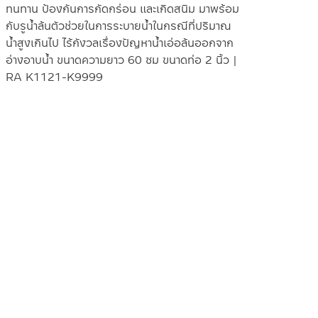
ทนทาน ป้องกันการกัดกร่อน และเกิดสนิม มาพร้อม
กับรูน้ำล้นตัวช่วยในการระบายน้ำในกรณีที่ปริมาณ
น้ำสูงเกินไป ไร้กังวลเรื่องปัญหาน้ำเอ่อล้นออกจาก
อ่างอาบน้ำ ขนาดความยาว 60 ซม ขนาดท่อ 2 นิ้ว |
RA K1121-K9999