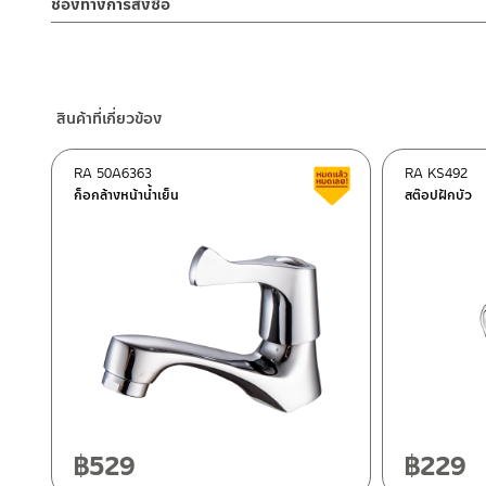
ชุบโครเมี่ยม ช่วยให้การใช้งานทนทาน ยืดอายุการใช้งานได้อย่างดี มาพ
ช่องทางการสั่งซื้อ
2. ทำความสะอาดสินค้าโดยการใช้ผ้านุ่มๆชุบน้ำหมาดๆแล้วเช็ดให้แห้ง
ผลิตจากทองแดง
– Email: contact@charnpaiboon.com
ล้นออกจากอ่างอาบน้ำ ขนาดการติตตั้ง มาตราฐานทั่วไป
3. ห้ามใช้สารเคมีที่มีฤทธิ์เป็นกรด ในการทำความสะอาด เนื่องจากผิวขอ
ร้านค้าตัวแทนจำหน่ายใกล้บ้านคุณ / Our Dealer
คลิกที่นี่
– LINE: @Rasland
4. ห้ามใช้แปรง วัสดุแข็ง หยาบ ห้ามใช้ฝอยขัดทำความสะอาด ขัดหรือถู บ
ร้านค้าออนไลน์ของชาญไพบูลย์ / Charnpaiboon Online Store
–
Shopee
สินค้าที่เกี่ยวข้อง
–
Lazada
–
ซื้อสินค้าชิ้นนี้บน Shopee
>>
คลิกที่นี่
<<
RA 50A6363
RA KS492
สินค้าลดราคา เคลียร์ส
–
ซื้อสินค้าชิ้นนี้บน Lazada
>>
คลิกที่นี่
<<
ก็อกล้างหน้าน้ำเย็น
สต๊อปฝักบัว
ติดต่อพนักงานขาย / Contact Sales Staff
ศูนย์บริการและอะไหล่ กรุงเทพฯ
โทร: 02-285-5795
LINE:
@charnpaiboon.sales
662/61-62 ถนน พระราม3 แขวงบางโพงพาง เขตยานนาวา กรุงเทพ
โทร: 02-358-0080 / 080-075-8668 / 091-545-0556
ศูนย์บริการและอะไหล่
เชียงใหม่
118/33 โครงการอรสิริน ม.8 ต.สันปูเลย อ.ดอยสะเก็ด เชียงใหม่ 502
โทร: 080-075-2626
฿
529
฿
229
ติดต่อ ชาญไพบูลย์ / Contact Us
คลิกที่นี่