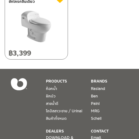
ชักโครกชิ้นเดียว
฿
3,399
PRODUCTS
BRANDS
ก๊อกน้ำ
Rasland
ฝักบัว
Ben
สายน้ำดี
Paini
โถปัสสาวะชาย / Urinal
MRG
สินค้าทั้งหมด
Schell
DEALERS
CONTACT
DOWNLOAD &
Email.