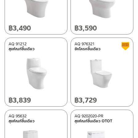
เซรามิคเคลือบ
(17)
สี
฿
3,490
฿
3,590
ขาว
(17)
AQ 91212
AQ 976321
สุขภัณฑ์ชิ้นเดียว
ชักโครกชิ้นเดียว
หมวดสินค้า
Rasland-AQ2
(17)
สถานะสินค้า
Best Seller สินค้าขายดี
(1)
฿
3,839
฿
3,729
สถานะสินค้าขายปกติ
(4)
สินค้าลดราคา เคลียร์สต็อก
(7)
AQ 95632
AQ 9202020-PR
สุขภัณฑ์ชิ้นเดียว
สุขภัณฑ์ชิ้นเดียว OTOT
มีสต็อกปกติ