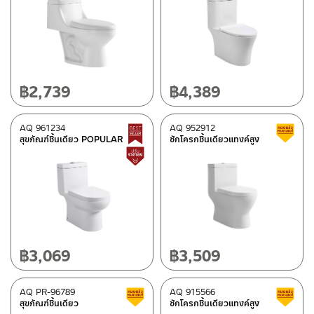
฿
2,739
฿
4,389
AQ 961234
AQ 952912
Best Seller สินค้าขายดี
สุขภัณฑ์ชิ้นเดียว POPULAR
ชักโครกชิ้นเดียวแทงค์สูง
สินค้าปรับราคาลดลง
฿
3,069
฿
3,509
AQ PR-96789
AQ 915566
สินค้าลดราคา เคลียร์สต็อก
สุขภัณฑ์ชิ้นเดียว
ชักโครกชิ้นเดียวแทงค์สูง