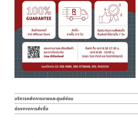
บริการหลังการขายและศูนย์ซ่อม
ช่องทางออนไลน์
ช่องทางการสั่งซื้อ
– Email: contact@charnpaiboon.com
ร้านค้าตัวแทนจำหน่ายใกล้บ้านคุณ / Our Dealer
คลิกที่นี่
– LINE: @Rasland
ร้านค้าออนไลน์ของชาญไพบูลย์ / Charnpaiboon Online Store
– Shopee