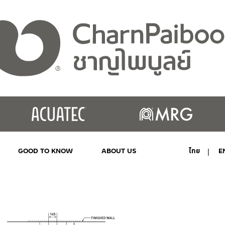
GOOD TO KNOW
ABOUT US
ไทย
E
MY ACCOUNT