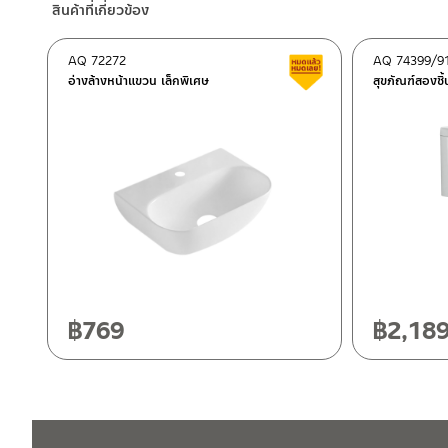
สินค้าที่เกี่ยวข้อง
–
Lazada
ติดต่อพนักงานขาย / Contact Sales Staff
AQ 72272
AQ 74399/9
สินค้าลดราคา เคลียร์ส
โทร: 02-285-5795
อ่างล้างหน้าแขวน เล็กพิเศษ
สุขภัณฑ์สองชิ้
LINE:
@charnpaiboon.sales
ศูนย์บริการและอะไหล่ กรุงเทพฯ
662/61-62 ถนน พระราม3 แขวงบางโพงพาง เขตยานนาวา กรุงเทพ
โทร: 02-358-0080 / 080-075-8668 / 091-545-0556
ศูนย์บริการและอะไหล่
เชียงใหม่
ติดต่อ ชาญไพบูลย์ / Contact Us
คลิกที่นี่
118/33 โครงการอรสิริน ม.8 ต.สันปูเลย อ.ดอยสะเก็ด เชียงใหม่ 502
โทร: 080-075-2626
฿
769
฿
2,18
วันและเวลาทำการ
วันจันทร์ – วันศุกร์ เวลา 8:30-17:30 น.
วันเสาร์ เวลา 8:30-15:00 น.
หยุดวันอาทิตย์ และวันหยุดนักขัตฤกษ์