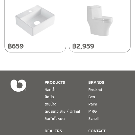
118/33 โครงการอรสิริน ม.8 ต.สันปูเลย อ.ดอยสะเก็ด เชียงใหม่
50220
โทร: 080-075-2626
วันและเวลาทำการ
วันจันทร์ – วันศุกร์ เวลา 8:30-17:30 น.
฿
659
฿
2,959
วันเสาร์ เวลา 8:30-15:00 น.
หยุดวันอาทิตย์ และวันหยุดนักขัตฤกษ์
เงื่อนไขการรับประกันสินค้า
PRODUCTS
BRANDS
1. การรับประกัน จะต้องมีหลักฐานการซื้อ หรือ ใบเสร็จ โดยทางบริษัทฯ
ก๊อกน้ำ
Rasland
ขอตรวจสอบโดยนับวันซื้อขายเป็นสำคัญ ทางบริษัทฯ ไม่สามารถให้
ฝักบัว
Ben
เงื่อนไขการรับประกันสินค้าได้ หากไม่มีเอกสารดังกล่าว
สายน้ำดี
Paini
โถปัสสาวะชาย / Urinal
MRG
2. การรับประกันสินค้า จะรับประกันฉพาะสินค้าที่อยู่ในสภาพการใช้งาน
ปกติ หากมีตำหนิ ชำรุด ร้าว ตกพื้น หรือสภาพภายนอกอยู่ในสภาพที่ใช้
สินค้าทั้งหมด
Schell
งานไม่ได้ ทางบริษัทฯ ถือว่าไม่อยู่ในเงื่อนไขการรับประกัน
DEALERS
CONTACT