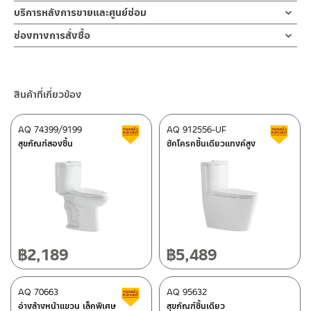
บริการหลังการขายและศูนย์ซ่อม
ช่องทางออนไลน์
ช่องทางการสั่งซื้อ
– Email: contact@charnpaiboon.com
ร้านค้าตัวแทนจำหน่ายใกล้บ้านคุณ / Our Dealer
คลิกที่นี่
– LINE: @Rasland
ร้านค้าออนไลน์ของชาญไพบูลย์ / Charnpaiboon Online Store
สินค้าที่เกี่ยวข้อง
– Shopee
–
Lazada
AQ 74399/9199
AQ 912556-UF
สินค้าลดราคา เคลียร์สต็อก
ส
ติดต่อพนักงานขาย / Contact Sales Staff
สุขภัณฑ์สองชิ้น
ชักโครกชิ้นเดียวแทงค์สูง
โทร: 02-285-5795
LINE:
@charnpaiboon.sales
ศูนย์บริการและอะไหล่ กรุงเทพฯ
662/61-62 ถนน พระราม3 แขวงบางโพงพาง เขตยานนาวา กรุงเทพฯ
10120
โทร: 02-358-0080 / 080-075-8668 / 091-545-0556
฿
2,189
฿
5,489
ติดต่อ ชาญไพบูลย์ / Contact Us
คลิกที่นี่
ศูนย์บริการและอะไหล่
AQ 70663
เชียงใหม่
AQ 95632
สินค้าลดราคา เคลียร์สต็อก
อ่างล้างหน้าแขวน เล็กพิเศษ
สุขภัณฑ์ชิ้นเดียว