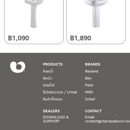
฿
1,090
฿
1,890
PRODUCTS
BRANDS
ก๊อกน้ำ
Rasland
ฝักบัว
Ben
สายน้ำดี
Paini
โถปัสสาวะชาย / Urinal
MRG
สินค้าทั้งหมด
Schell
DEALERS
CONTACT
DOWNLOAD &
Email.
SUPPORT
contact@charnpaiboon.c