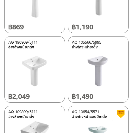
อ่างล้างหน้าเซรามิคแบบขาตั้งเต็ม
(7)
วัสดุ
฿
869
฿
1,190
เซรามิคเคลือบ
(10)
AQ 190909/5111
AQ 105566/5995
อ่างล้างหน้าขาตั้ง
อ่างล้างหน้าขาตั้ง
สี
ขาว
(10)
หมวดสินค้า
Rasland-AQ2
(10)
฿
2,049
฿
1,490
สถานะสินค้า
AQ 109899/5111
AQ 10654/5571
อ่างล้างหน้าขาตั้ง
อ่างล้างหน้าแบบมีขาตั้ง
สถานะสินค้าขายปกติ
(2)
สินค้าลดราคา เคลียร์สต็อก
(5)