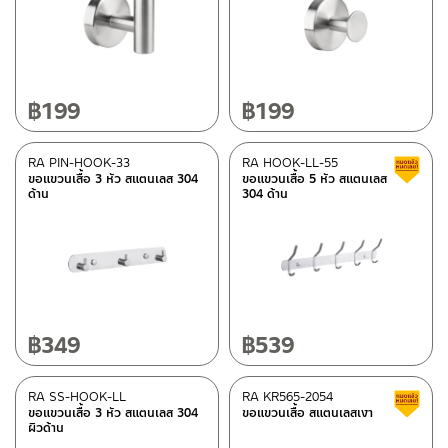
สถานะสินค้า
สถานะสินค้าขายปกติ
(3)
฿
199
฿
199
สินค้าลดราคา เคลียร์สต็อก
(7)
RA PIN-HOOK-33
RA HOOK-LL-55
ขอแขวนเสื้อ 3 หัว สแตนเลส 304
ขอแขวนเสื้อ 5 หัว สแตนเลส
มีสต็อกปกติ
ด้าน
304 ด้าน
฿
349
฿
539
RA SS-HOOK-LL
RA KR565-2054
ขอแขวนเสื้อ 3 หัว สแตนเลส 304
ขอแขวนเสื้อ สแตนเลสเงา
ผิวด้าน