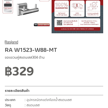
RA W1523-W88-MT
ขอแขวนคู่สแตนเลส304 ด้าน
฿
329
รายละเอียดสินค้า
ประเภท
อุปกรณ์ตกแต่งห้องน้ำสแตนเลส
วัสดุ
สแตนเลส