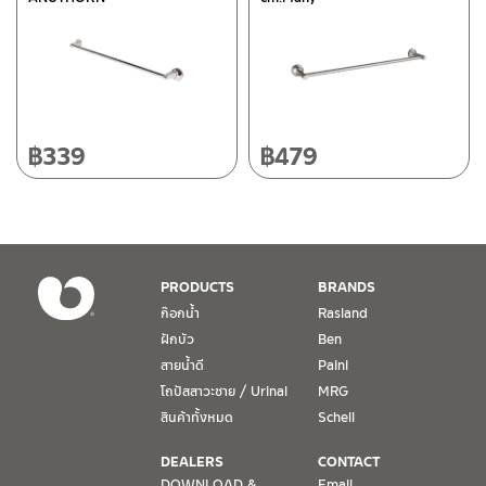
118/33 โครงการอรสิริน ม.8 ต.สันปูเลย อ.ดอยสะเก็ด เชียงใหม่
ติดต่อ ชาญไพบูลย์ / Contact Us
คลิกที่นี่
50220
โทร: 080-075-2626
วันและเวลาทำการ
วันจันทร์ – วันศุกร์ เวลา 8:30-17:30 น.
฿
339
฿
479
วันเสาร์ เวลา 8:30-15:00 น.
หยุดวันอาทิตย์ และวันหยุดนักขัตฤกษ์
เงื่อนไขการรับประกันสินค้า
PRODUCTS
BRANDS
1. การรับประกัน จะต้องมีหลักฐานการซื้อ หรือ ใบเสร็จ โดยทางบริษัทฯ
ก๊อกน้ำ
Rasland
ขอตรวจสอบโดยนับวันซื้อขายเป็นสำคัญ ทางบริษัทฯ ไม่สามารถให้
ฝักบัว
Ben
เงื่อนไขการรับประกันสินค้าได้ หากไม่มีเอกสารดังกล่าว
สายน้ำดี
Paini
โถปัสสาวะชาย / Urinal
MRG
2. การรับประกันสินค้า จะรับประกันฉพาะสินค้าที่อยู่ในสภาพการใช้งาน
ปกติ หากมีตำหนิ ชำรุด ร้าว ตกพื้น หรือสภาพภายนอกอยู่ในสภาพที่ใช้
สินค้าทั้งหมด
Schell
งานไม่ได้ ทางบริษัทฯ ถือว่าไม่อยู่ในเงื่อนไขการรับประกัน
DEALERS
CONTACT
DOWNLOAD &
Email.