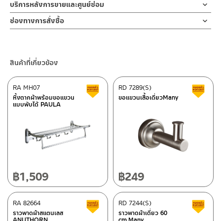
คำแนะนำในการดูแลรักษาผลิตภัณฑ์
บริการหลังการขายและศูนย์ซ่อม
1. ไม่ทำสินค้าให้เกิดความเสียหายอื่น ๆ นอกจากการใช้งานปกติ เช่นไม่
ช่องทางออนไลน์
ช่องทางการสั่งซื้อ
ทำตก ไม่งัดหรือโยกสินค้าแรงๆ
– Email: contact@charnpaiboon.com
2. ทำความสะอาดสินค้าโดยการใช้ผ้านุ่มๆชุบน้ำหมาดๆแล้วเช็ดให้แห้ง
ร้านค้าตัวแทนจำหน่ายใกล้บ้านคุณ / Our Dealer
คลิกที่นี่
– LINE: @Rasland
3. ห้ามใช้สารเคมีที่มีฤทธิ์เป็นกรด ในการทำความสะอาด เนื่องจากผิว
ของสินค้าจะเสียหายได้
ร้านค้าออนไลน์ของชาญไพบูลย์ / Charnpaiboon Online Store
สินค้าที่เกี่ยวข้อง
4. ห้ามใช้แปรง วัสดุแข็ง หยาบ ห้ามใช้ฝอยขัดทำความสะอาด ขัดหรือถู
–
Shopee
บนตัวสินค้า ซึ่งจะสร้างความเสียหายให้เกิดขึ้นกับผิวของสินค้าได้
–
Lazada
RA MH07
RD 7289(S)
สินค้าลดราคา เคลียร์สต็อก
ส
–
ซื้อสินค้าชิ้นนี้บน Shopee
>>
คลิกที่นี่
<<
หิ้งตากผ้าพร้อมขอแขวน
ขอแขวนเสื้อเดี่ยวMany
แบบพับได้ PAULA
–
ซื้อสินค้าชิ้นนี้บน Lazada
>>
คลิกที่นี่
<<
ติดต่อพนักงานขาย / Contact Sales Staff
ศูนย์บริการและอะไหล่ กรุงเทพฯ
โทร: 02-285-5795
LINE:
@charnpaiboon.sales
662/61-62 ถนน พระราม3 แขวงบางโพงพาง เขตยานนาวา กรุงเทพฯ
10120
โทร: 02-358-0080 / 080-075-8668 / 091-545-0556
฿
1,509
฿
249
ศูนย์บริการและอะไหล่
RA 82664
เชียงใหม่
RD 7244(S)
สินค้าลดราคา เคลียร์สต็อก
ส
ราวพาดผ้าสแตนเลส
ราวพาดผ้าเดี่ยว 60
ANUTHORN
cm.Many