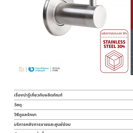
เรื่องน่ารู้เกี่ยวกับผลิตภัณฑ์
ขอแขวนผ้าติดผนัง แบบเดี่ยว ผลิตจากสแตนเลส304 ที่มีความแข็งแ
วัสดุ
ขอแขวนผ้า
วิธีดูแลรักษา
ขอแขวนผ้า สีสแตนเลสด้าน มีความเรียบหรูสามารถนำไปตกแต่งเข้ากับ
ผลิตจากสแตนเลสเกรด 304
ทนทาน ใช้งานได้ยาวนาน ใช้ติดตั้งบนผนังหรือประตูสำหรับแขวนผ้าเช็ด
คำแนะนำในการดูแลรักษาผลิตภัณฑ์
บริการหลังการขายและศูนย์ซ่อม
1. ไม่ทำสินค้าให้เกิดความเสียหายอื่น ๆ นอกจากการใช้งานปกติ เช่นไม
ช่องทางออนไลน์