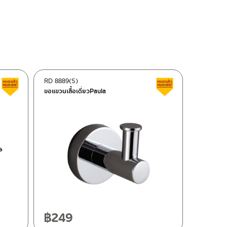
RD 8889(S)
สินค้าลดราคา เคลียร์สต็อก
สินค้าลดราคา เคลี
ขอแขวนเสื้อเดี่ยวPaula
฿
249