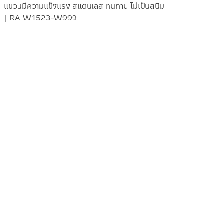
แขวนมีความแข็งแรง สแตนเลส ทนทาน ไม่เป็นสนิม
| RA W1523-W999