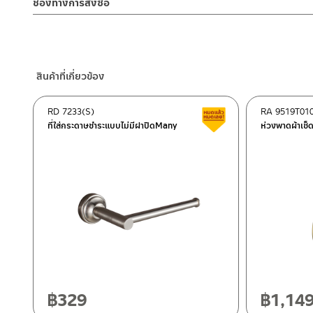
ช่องทางการสั่งซื้อ
2. ทำความสะอาดสินค้าโดยการใช้ผ้านุ่มๆชุบน้ำหมาดๆแล้วเช็ดให้แห้ง
– Email: contact@charnpaiboon.com
3. ห้ามใช้สารเคมีที่มีฤทธิ์เป็นกรด ในการทำความสะอาด เนื่องจากผิวขอ
ร้านค้าตัวแทนจำหน่ายใกล้บ้านคุณ / Our Dealer
คลิกที่นี่
– LINE: @Rasland
4. ห้ามใช้แปรง วัสดุแข็ง หยาบ ห้ามใช้ฝอยขัดทำความสะอาด ขัดหรือถู บ
ร้านค้าออนไลน์ของชาญไพบูลย์ / Charnpaiboon Online Store
– Shopee
สินค้าที่เกี่ยวข้อง
–
Lazada
–
ซื้อสินค้าชิ้นนี้บน Shopee
>>
คลิกที่นี่
<<
RD 7233(S)
RA 9519T01
สินค้าลดราคา เคลียร์ส
–
ซื้อสินค้าชิ้นนี้บน Lazada
>>
คลิกที่นี่
<<
ที่ใส่กระดาษชำระแบบไม่มีฝาปิดMany
ห่วงพาดผ้าเช
ติดต่อพนักงานขาย / Contact Sales Staff
ศูนย์บริการและอะไหล่ กรุงเทพฯ
โทร: 02-285-5795
LINE:
@charnpaiboon.sales
662/61-62 ถนน พระราม3 แขวงบางโพงพาง เขตยานนาวา กรุงเทพ
โทร: 02-358-0080 / 080-075-8668 / 091-545-0556
ศูนย์บริการและอะไหล่
เชียงใหม่
118/33 โครงการอรสิริน ม.8 ต.สันปูเลย อ.ดอยสะเก็ด เชียงใหม่ 502
โทร: 080-075-2626
฿
329
฿
1,14
ติดต่อ ชาญไพบูลย์ / Contact Us
คลิกที่นี่