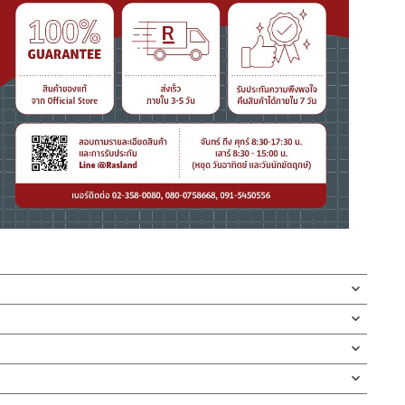
รง ทนต่อการกัดกร่อนสูงและไม่เป็นสนิม
ห้องน้ำได้ทุกสไตล์ ผลิตจากสเตนเลสคุณภาพดี เกรด 304 มีความ
ตัว
่ทำตก ไม่งัดหรือโยกสินค้าแรงๆ