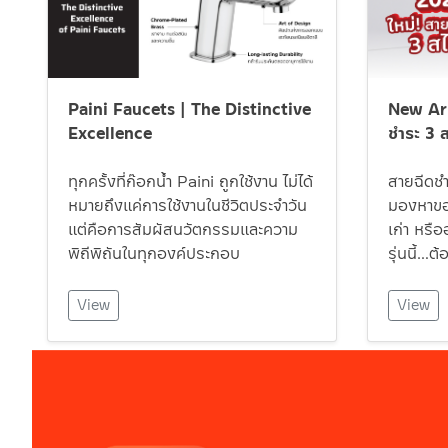
Paini Faucets | The Distinctive
New Arr
Excellence
ชำระ 3 ส
ทุกครั้งที่ก๊อกน้ำ Paini ถูกใช้งาน ไม่ได้
สายฉีดชำร
หมายถึงแค่การใช้งานในชีวิตประจำวัน
มองหาของ
แต่คือการสัมผัสนวัตกรรมและความ
เก่า หรื
พิถีพิถันในทุกองค์ประกอบ
รุ่นนี้…ต้
View
View