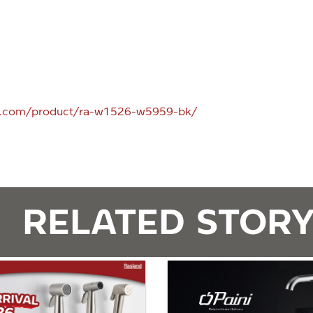
n.com/product/ra-w1526-w5959-bk/
RELATED STOR