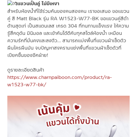
แขวนเป็นคู่ ไม่มีเหงา
สำหรับห้องน้ำที่ใช้ร่วมกันของคนสองคน เราขอเสนอ ขอแขวน
คู่ สี Matt Black รุ่น RA W1523-W77-BK ขอแขวนคู่สีดำ
ด้านสุดเท่ เป็นสแตนเลส เกรด 304 ที่ทนทานแข็งแรง ให้ความ
รู้สึกดุดัน มินิมอล และเข้ากันได้ดีกับทุกสไตล์ห้องน้ำ เหมือน
ความรักที่มั่นคงและลงตัว… สามารถแบ่งพื้นที่แขวนผ้าเช็ดตัว
ผืนใครผืนมัน จบปัญหาสงครามแย่งพื้นที่แขวนผ้าเช็ดตัวที่
เปียกชื้นของอีกฝ่าย!
ดูรายละเอียดสินค้า
https://www.charnpaiboon.com/product/ra-
w1523-w77-bk/