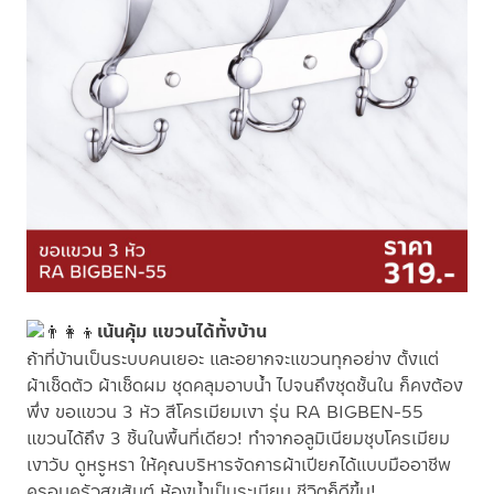
เน้นคุ้ม แขวนได้ทั้งบ้าน
ถ้าที่บ้านเป็นระบบคนเยอะ และอยากจะแขวนทุกอย่าง ตั้งแต่
ผ้าเช็ดตัว ผ้าเช็ดผม ชุดคลุมอาบน้ำ ไปจนถึงชุดชั้นใน ก็คงต้อง
พึ่ง ขอแขวน 3 หัว สีโครเมียมเงา รุ่น RA BIGBEN-55
แขวนได้ถึง 3 ชิ้นในพื้นที่เดียว! ทำจากอลูมิเนียมชุบโครเมียม
เงาวับ ดูหรูหรา ให้คุณบริหารจัดการผ้าเปียกได้แบบมืออาชีพ
ครอบครัวสุขสันต์ ห้องน้ำเป็นระเบียบ ชีวิตก็ดีขึ้น!