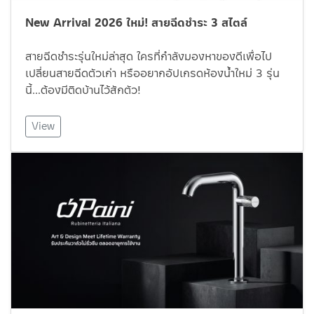
New Arrival 2026 ใหม่! สายฉีดชำระ 3 สไตล์
สายฉีดชำระรุ่นใหม่ล่าสุด ใครที่กำลังมองหาของดีเพื่อไป
เปลี่ยนสายฉีดตัวเก่า หรืออยากอัปเกรดห้องน้ำใหม่ 3 รุ่น
นี้…ต้องมีติดบ้านไว้สักตัว!
View