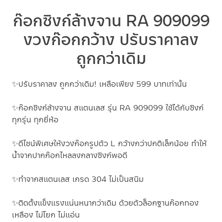
ก๊อกซิงก์ล้างจาน RA 909099
งวงก๊อกกว้าง ปรับราคาลง
ถูกกว่าเดิม
✨ปรับราคาลง ถูกกว่าเดิม! เหลือเพียง 599 บาทเท่านั้น
✨ก๊อกซิงก์ล้างจาน สแตนเลส รุ่น RA 909099 ใช้ได้กับซิงก์
ทุกรุ่น ทุกยี่ห้อ
✨ดีไซน์พิเศษให้งวงก๊อกรูปตัว L กว้างกว่าปกติเล็กน้อย ทำให้
น้ำจากปากก๊อกไหลลงกลางซิงก์พอดี
✨ทำจากสแตนเลส เกรด 304 ไม่เป็นสนิม
✨ติดตั้งแข็งแรงแน่นหนากว่าเดิม ด้วยตัวล็อกฐานก๊อกทอง
เหลือง ไม่โยก ไม่แอ่น