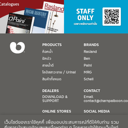
PRODUCTS
BRANDS
ก๊อกน้ำ
Rasland
ฝักบัว
Ben
สายน้ำดี
Paini
โถปัสสาวะชาย / Urinal
MRG
สินค้าทั้งหมด
Schell
DEALERS
CONTACT
DOWNLOAD &
Email.
SUPPORT
contact@charnpaiboon.c
ONLINE STORES
SOCIAL MEDIA
Lazada
TikTok
เว็บไซต์ของเราใช้คุกกี้ เพื่อมอบประสบการณ์ที่ดีให้กับท่าน รวม
Shopee
Facebook
ถึงการนำเสนอข้อมูลและเนื้อหาต่าง ๆ โดยการเข้าใช้งานเว็บไซต์