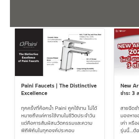
Paini Faucets | The Distinctive
New Arr
Excellence
ชำระ 3 ส
ทุกครั้งที่ก๊อกน้ำ Paini ถูกใช้งาน ไม่ได้
สายฉีดชำร
หมายถึงแค่การใช้งานในชีวิตประจำวัน
มองหาของ
แต่คือการสัมผัสนวัตกรรมและความ
เก่า หรื
พิถีพิถันในทุกองค์ประกอบ
รุ่นนี้…ต้