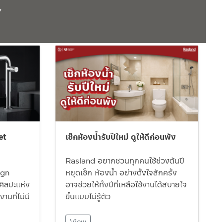
Y
et
เช็กห้องน้ำรับปีใหม่ ดูให้ดีก่อนพัง
Rasland อยากชวนทุกคนใช้ช่วงต้นปี
ign
หยุดเช็ก ห้องน้ำ อย่างตั้งใจสักครั้ง
ิลปะแห่ง
อาจช่วยให้ทั้งปีที่เหลือใช้งานได้สบายใจ
านที่ไม่มี
ขึ้นแบบไม่รู้ตัว
View