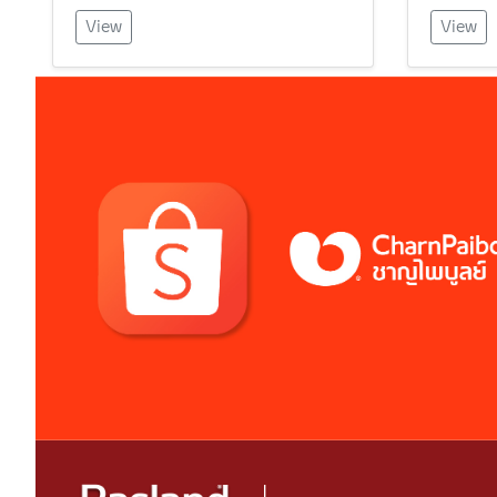
View
View