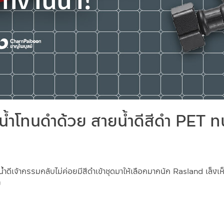
งน้ำโทนดำด้วย สายน้ำดีสีดำ PET ท
ดีเจ้ากรรมกลับไม่ค่อยมีสีดำเข้าชุดมาให้เลือกมากนัก Rasland เล็งเห็
ย