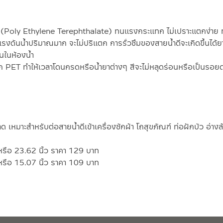
 (Poly Ethylene Terephthalate) ทนแรงกระแทก ไม่เปราะแตกง่าย ทั้ง
งดันน้ำปริมาณมาก จะไม่ปริแตก การรั่วซึมของสายน้ำดีจะเกิดขึ้นได้ย
นในห้องน้ำ
สติก PET ทำให้เวลาโดนกรดหรือน้ำยาต่างๆ สีจะไม่หลุดร่อนหรือเป็นรอยด
 เหมาะสำหรับต่อสายน้ำดีเข้าเครื่องซักผ้า โถสุขภัณฑ์ ท่อฝักบัว อ่างล้
หรือ 23.62 นิ้ว ราคา 129 บาท
รือ 15.07 นิ้ว ราคา 109 บาท