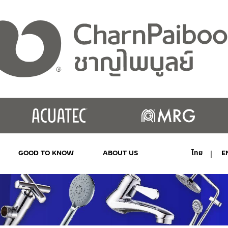
GOOD TO KNOW
ABOUT US
ไทย
E
MY ACCOUNT