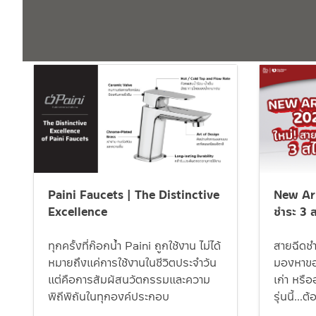
Paini Faucets | The Distinctive
New Arr
Excellence
ชำระ 3 ส
ทุกครั้งที่ก๊อกน้ำ Paini ถูกใช้งาน ไม่ได้
สายฉีดชำร
หมายถึงแค่การใช้งานในชีวิตประจำวัน
มองหาของ
แต่คือการสัมผัสนวัตกรรมและความ
เก่า หรื
พิถีพิถันในทุกองค์ประกอบ
รุ่นนี้…ต้