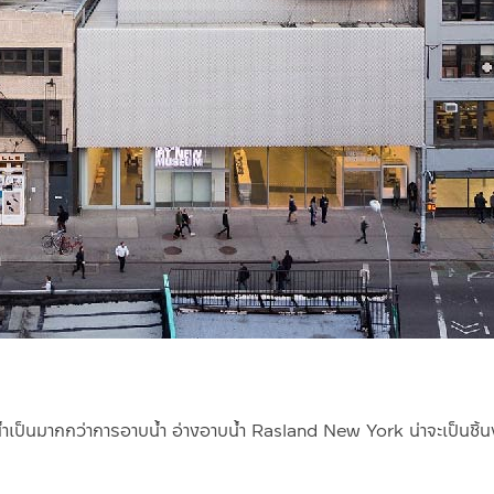
้ำเป็นมากกว่าการอาบน้ำ อ่างอาบน้ำ Rasland New York น่าจะเป็นชิ้นง