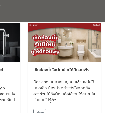
Y
et
เช็กห้องน้ำรับปีใหม่ ดูให้ดีก่อนพัง
Rasland อยากชวนทุกคนใช้ช่วงต้นปี
ign
หยุดเช็ก ห้องน้ำ อย่างตั้งใจสักครั้ง
ิลปะแห่ง
อาจช่วยให้ทั้งปีที่เหลือใช้งานได้สบายใจ
านที่ไม่มี
ขึ้นแบบไม่รู้ตัว
View