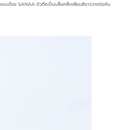
กแบบโดย SANAA ตัวตึกเป็นบล็อกสี่เหลี่ยมสีขาววางต่อกัน