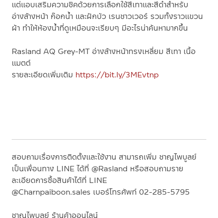
แต่แอบเสริมความชิคด้วยการเลือกใช้สีเทาและสีดำสำหรับ
อ่างล้างหน้า ก๊อกน้ำ และฝักบัว เรนชาวเวอร์ รวมทั้งราวแขวน
ผ้า ทำให้ห้องน้ำที่ดูเหมือนจะเรียบๆ มีอะไรน่าค้นหามากขึ้น
Rasland AQ Grey-MT อ่างล้างหน้าทรงเหลี่ยม สีเทา เนื้อ
แมตต์
รายละเอียดเพิ่มเติม
https://bit.ly/3MEvtnp
สอบถามเรื่องการติดตั้งและใช้งาน สามารถเพิ่ม ชาญไพบูลย์
เป็นเพื่อนทาง
LINE
ได้ที่
@Rasland
หรือสอบถามราย
ละเอียดการซื้อสินค้าได้ที่
LINE
@Charnpaiboon.sales
เบอร์โทรศัพท์
02-285-5795
ชาญไพบูลย์ ร้านค้าออนไลน์