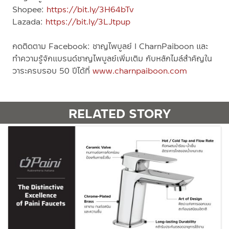
Shopee:
https://bit.ly/3H64bTv
Lazada:
https://bit.ly/3LJtpup
กดติดตาม
Facebook:
ชาญไพบูลย์
l CharnPaiboon
และ
ทำความรู้จักแบรนด์ชาญไพบูลย์เพิ่มเติม กับหลักไมล์สำคัญใน
วาระครบรอบ
50
ปีได้ที่
www.charnpaiboon.com
RELATED STORY