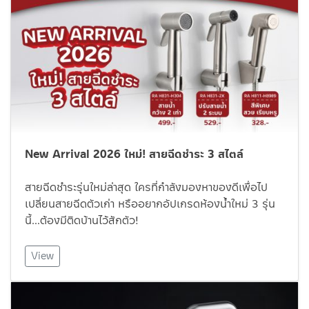
New Arrival 2026 ใหม่! สายฉีดชำระ 3 สไตล์
สายฉีดชำระรุ่นใหม่ล่าสุด ใครที่กำลังมองหาของดีเพื่อไป
เปลี่ยนสายฉีดตัวเก่า หรืออยากอัปเกรดห้องน้ำใหม่ 3 รุ่น
นี้…ต้องมีติดบ้านไว้สักตัว!
View