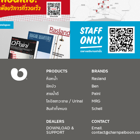
PRODUCTS
BRANDS
ก๊อกน้ำ
Rasland
ฝักบัว
Ben
สายน้ำดี
Paini
โถปัสสาวะชาย / Urinal
MRG
สินค้าทั้งหมด
Schell
DEALERS
CONTACT
DOWNLOAD &
Email.
SUPPORT
contact@charnpaiboon.c