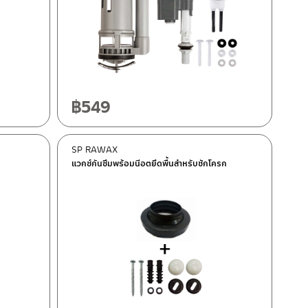
฿
549
SP RAWAX
แวกซ์กันซึมพร้อมนีอตยึดพื้นสำหรับชักโครก