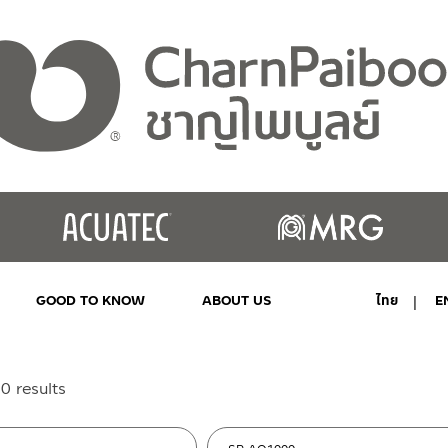
GOOD TO KNOW
ABOUT US
ไทย
E
MY ACCOUNT
Sorted
0 results
by
latest