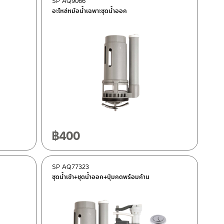
SP AQ9066
อะไหล่หม้อน้ำเฉพาะชุดน้ำออก
฿
400
SP AQ77323
ชุดน้ำเข้า+ชุดน้ำออก+ปุ่มกดพร้อมก้าน