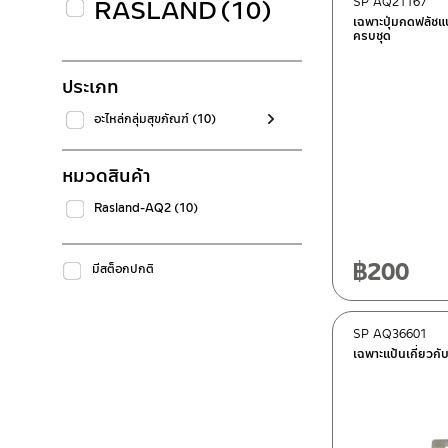
RASLAND
(10)
SP AQ21167
เฉพาะปุ่มกดฟลัชแ
ครบชุด
ประเภท
อะไหล่กลุ่มสุขภัณฑ์
(10)
หมวดสินค้า
Rasland-AQ2
(10)
฿
200
มีสต็อกปกติ
SP AQ36601
เฉพาะแป้นเกี่ยวกั