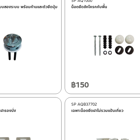
SP AQ1000
บบสองระบบ พร้อมก้านและตัวยึดปุ่ม
น็อตยึดชักโครกกับพื้น
฿
150
SP AQB37702
บฝารองนั่ง
เฉพาะน็อตยึดฝาไม่รวมแป้นเกี่ยว