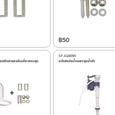
฿
50
SP AQ8099
็อตยึดฝาและแป้นเกี่ยวครบชุด
อะไหล่หม้อน้ำเฉพาะชุดน้ำเข้า