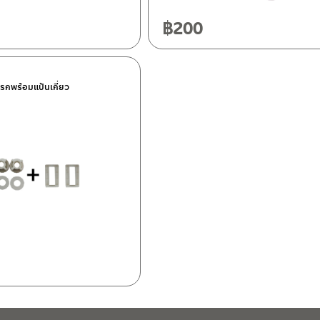
฿
200
ครกพร้อมแป้นเกี่ยว