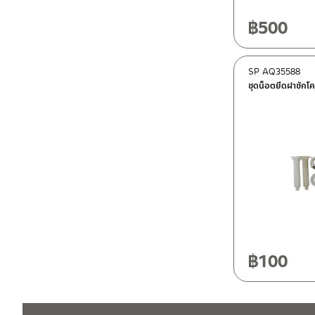
฿
500
SP AQ35588
ชุดน็อตยึดฝาชักโ
฿
100