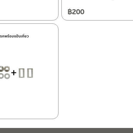
฿
200
ครกพร้อมแป้นเกี่ยว