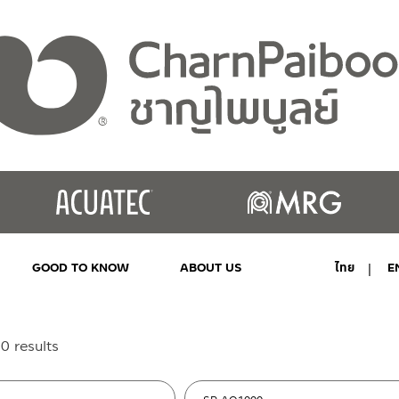
GOOD TO KNOW
ABOUT US
ไทย
E
MY ACCOUNT
Sorted
0 results
by
latest