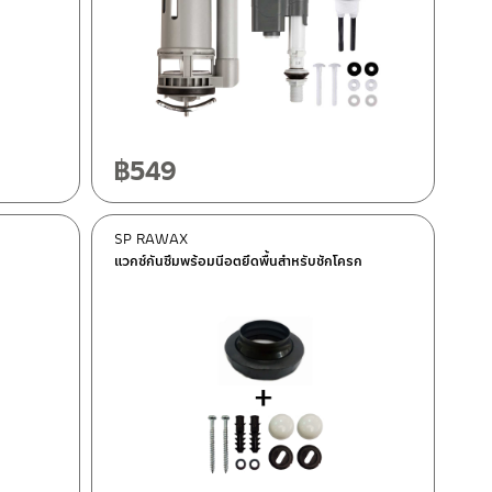
฿
549
SP RAWAX
แวกซ์กันซึมพร้อมนีอตยึดพื้นสำหรับชักโครก