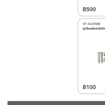
฿
500
SP AQ35588
ชุดน็อตยึดฝาชักโ
฿
100