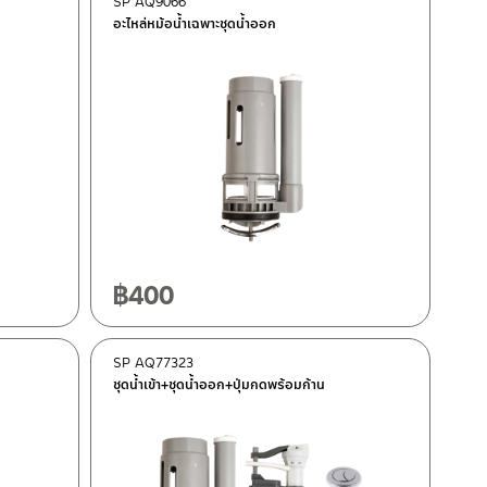
SP AQ9066
อะไหล่หม้อน้ำเฉพาะชุดน้ำออก
฿
400
SP AQ77323
ชุดน้ำเข้า+ชุดน้ำออก+ปุ่มกดพร้อมก้าน