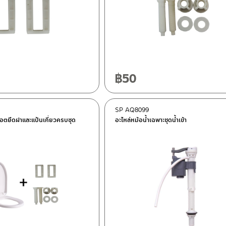
฿
50
SP AQ8099
็อตยึดฝาและแป้นเกี่ยวครบชุด
อะไหล่หม้อน้ำเฉพาะชุดน้ำเข้า