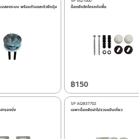
SP AQ1000
บบสองระบบ พร้อมก้านและตัวยึดปุ่ม
น็อตยึดชักโครกกับพื้น
฿
150
SP AQB37702
บฝารองนั่ง
เฉพาะน็อตยึดฝาไม่รวมแป้นเกี่ยว