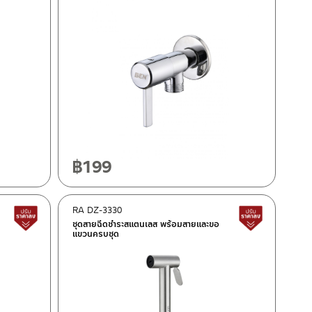
฿
199
RA DZ-3330
สินค้าปรับราคาลดลง
สินค้าปรั
ชุดสายฉีดชำระสแตนเลส พร้อมสายและขอ
แขวนครบชุด