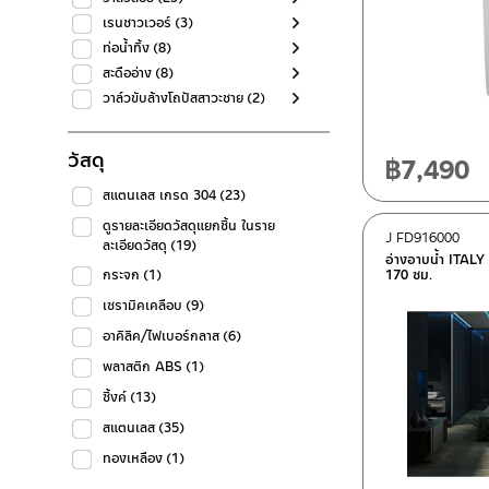
เรนชาวเวอร์
(3)
ท่อน้ำทิ้ง
(8)
สะดืออ่าง
(8)
วาล์วขับล้างโถปัสสาวะชาย
(2)
วัสดุ
฿
7,490
สแตนเลส เกรด 304
(23)
ดูรายละเอียดวัสดุแยกชิ้น ในราย
J FD916000
ละเอียดวัสดุ
(19)
อ่างอาบน้ำ ITALY
กระจก
(1)
170 ซม.
เซรามิคเคลือบ
(9)
อาคิลิค/ไฟเบอร์กลาส
(6)
พลาสติก ABS
(1)
ซิ้งค์
(13)
สแตนเลส
(35)
ทองเหลือง
(1)