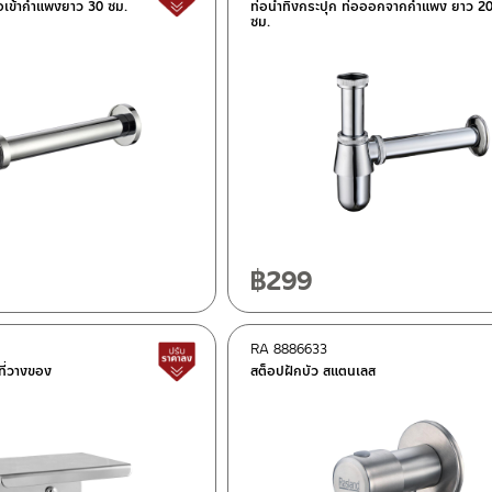
ท่อเข้ากำแพงยาว 30 ซม.
ท่อน้ำทิ้งกระปุก ท่อออกจากกำแพง ยาว 2
ซม.
฿
299
RA 8886633
สินค้าปรับราคาลดลง
ีที่วางของ
สต็อปฝักบัว สแตนเลส