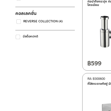
ท่อน้ำทิ้งกระปุก 
โครเมียม
คอลเลคชั่น
REVERSE COLLECTION
(4)
มีสต็อกปกติ
฿
599
RA B300600
ที่ใส่กระดาษทิชชู่ ม