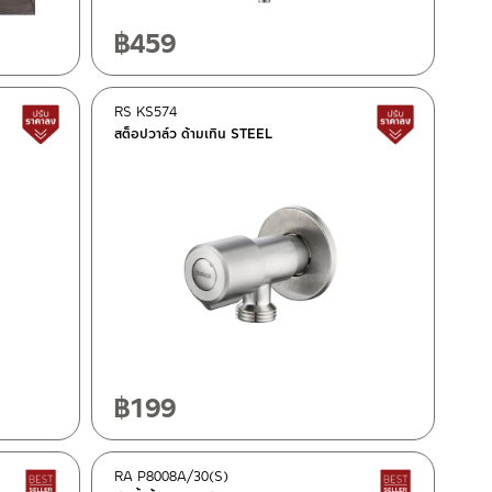
฿
459
RS KS574
สินค้าปรับราคาลดลง
สินค้าปรั
สต็อปวาล์ว ด้ามเทิน STEEL
฿
199
RA P8008A/30(S)
Best Seller สินค้าขายดี
Best Seller