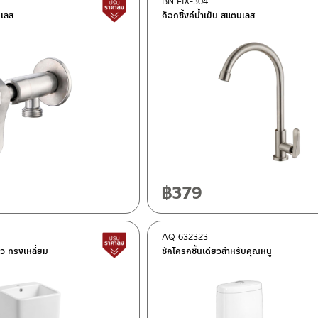
BN FIX-304
สินค้าปรับราคาลดลง
นเลส
ก็อกซิ้งค์น้ำเย็น สแตนเลส
฿
379
AQ 632323
สินค้าปรับราคาลดลง
ียว ทรงเหลี่ยม
ชักโครกชิ้นเดียวสำหรับคุณหนู