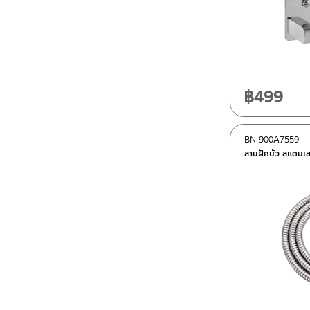
฿
499
BN 900A7559
สายฝักบัว สแตนเ