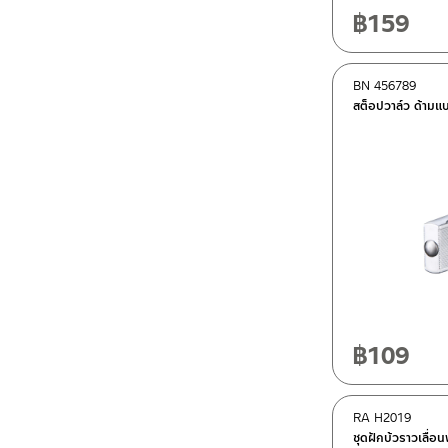
฿
159
BN 456789
สต็อปวาล์ว ด้าม
฿
109
RA H2019
ชุดฝักบ้วราวเลื่อ