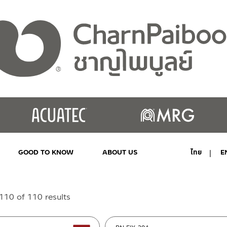
GOOD TO KNOW
ABOUT US
ไทย
E
MY ACCOUNT
Sorted
10 of 110 results
by
latest