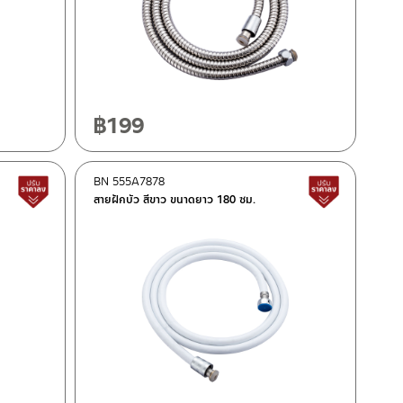
฿
199
BN 555A7878
สินค้าปรับราคาลดลง
สินค้าปรั
สายฝักบัว สีขาว ขนาดยาว 180 ซม.