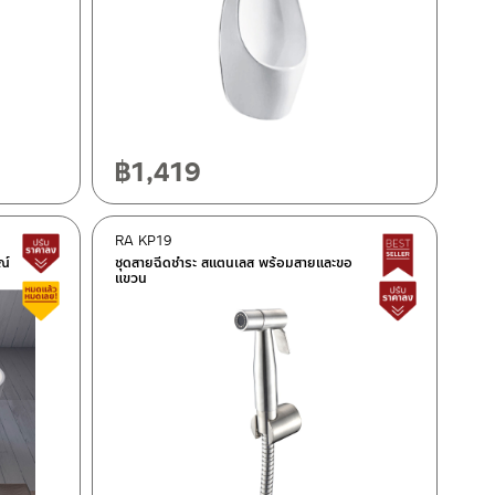
฿
1,419
RA KP19
สินค้าปรับราคาลดลง
Best Seller
ณ์
ชุดสายฉีดชำระ สแตนเลส พร้อมสายและขอ
แขวน
สินค้าลดราคา เคลียร์สต็อก
สินค้าปรั