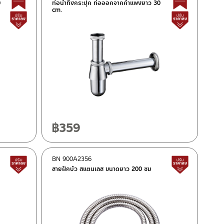
0
ท่อน้ำทิ้งกระปุก ท่อออกจากกำแพงยาว 30
cm.
สินค้าปรับราคาลดลง
สินค้าปรั
฿
359
BN 900A2356
สินค้าปรับราคาลดลง
สินค้าปรั
สายฝักบัว สแตนเลส ขนาดยาว 200 ซม