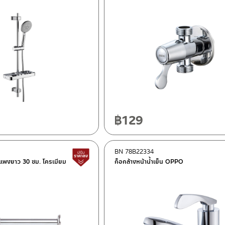
฿
129
BN 78B22334
สินค้าปรับราคาลดลง
ากำแพงยาว 30 ซม. โครเมียม
ก็อกล้างหน้าน้ำเย็น OPPO