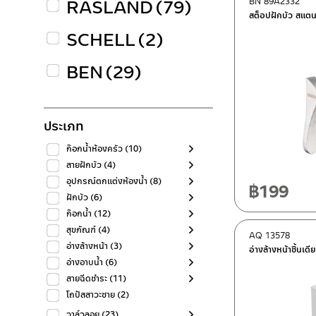
RASLAND
(79)
BN 89A2332
สต็อปฝักบัว สแต
SCHELL
(2)
BEN
(29)
ประเภท
ก๊อกน้ำห้องครัว
(10)
สายฝักบัว
(4)
อุปกรณ์ตกแต่งห้องน้ำ
(8)
฿
199
ฝักบัว
(6)
ก๊อกน้ำ
(12)
สุขภัณฑ์
(4)
AQ 13578
อ่างล้างหน้า
(3)
อ่างล้างหน้าชิ้นเด
อ่างอาบน้ำ
(6)
สายฉีดชำระ
(11)
โถปัสสาวะชาย
(2)
วาล์วลอย
(23)