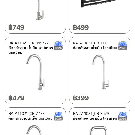
อุปกรณ์ตกแต่งห้องน้ำ
(1)
ก๊อกน้ำ
(1)
ก๊อกซิงค์อ่างล้างจาน
(8)
฿
749
฿
499
วัสดุ
RA A11021-CR-999777
RA A11021-CR-1111
New Arrival สินค้าใหม่ ปี 2026
สแตนเลส เกรด 304
(3)
ก๊อกล้างจานน้ำเย็นเคาน์เตอร์
ก๊อกล้างจานน้ำเย็น โครเมียม
โครเมียม
ดูรายละเอียดวัสดุแยกชิ้น ในรายละเอียดวัสดุ
(1)
อลูมิเนียม
(1)
สแตนเลส
(5)
สี
฿
479
฿
399
สแตนเลสด้าน
(3)
RA A11021-CR-7777
RA A11021-CR-3579
โครเมียมเงา
(6)
New Arrival สินค้าใหม่ ปี 2026
ก๊อกล้างจานน้ำเย็น โครเมียม
ก๊อกล้างจานน้ำเย็น โครเมียม
ดำ
(1)