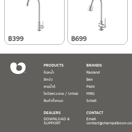
฿
399
฿
699
PRODUCTS
BRANDS
ก๊อกน้ำ
Rasland
ฝักบัว
Ben
สายน้ำดี
Paini
โถปัสสาวะชาย / Urinal
MRG
สินค้าทั้งหมด
Schell
DEALERS
CONTACT
DOWNLOAD &
Email.
SUPPORT
contact@charnpaiboon.c