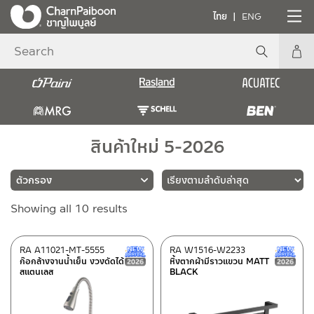
ไทย
ENG
สินค้าใหม่ 5-2026
Sorted
Showing all 10 results
แบรนด์
by
latest
RASLAND
(10)
RA A11021-MT-5555
RA W1516-W2233
New Arrival สินค้าใหม่ ปี 2026
ก๊อกล้างจานน้ำเย็น งวงดัดได้
หิ้งตากผ้ามีราวแขวน MATT
สแตนเลส
BLACK
ประเภท