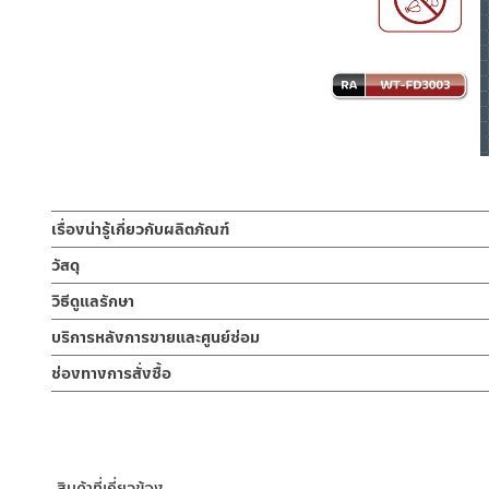
เรื่องน่ารู้เกี่ยวกับผลิตภัณฑ์
ตะแกรงน้ำทิ้งพื้น ตะแกรงกันกลิ่น ฝาปิดรูระบายน้ำ floor drain ม
วัสดุ
หน้าแปลน ขนาด 10×30 ซม หรือ 3.93 นิ้วx 11.81 นิ้ว
ตัวตะแกรง
วิธีดูแลรักษา
ผลิตจากสแตนเลส304
ตะแกรงน้ำทิ้งพื้น ตะแกรงกันกลิ่น floor drainแบบมีลิ้นกันแมลง 
คำแนะนำในการดูแลรักษาผลิตภัณฑ์
บริการหลังการขายและศูนย์ซ่อม
สกปรกต่างๆ ไม่ไหลลงไปในท่อน้ำทิ้ง ซึ่งเป็นต้นเหตุของท่อระบายน้ำอ
1. ไม่ทำสินค้าให้เกิดความเสียหายอื่น ๆ นอกจากการใช้งานปกติ เช่นไม
ช่องทางออนไลน์
เล็กๆ ที่ไต่ขึ้นมาตามท่อระบายน้ำได้ด้วย ถ้วยดักกลิ่นด้านในจะมีน้ำขัง
ช่องทางการสั่งซื้อ
2. ทำความสะอาดสินค้าโดยการใช้ผ้านุ่มๆชุบน้ำหมาดๆแล้วเช็ดให้แห้ง
– Email: contact@charnpaiboon.com
พิเศษ เพิ่มพื้นที่ในการระบายน้ำให้รวดเร็วในการระบายน้ำยิ่งขึ้น สามาร
3. ห้ามใช้สารเคมีที่มีฤทธิ์เป็นกรด ในการทำความสะอาด เนื่องจากผิวขอ
ร้านค้าตัวแทนจำหน่ายใกล้บ้านคุณ / Our Dealer
คลิกที่นี่
– LINE: @Rasland
4. ห้ามใช้แปรง วัสดุแข็ง หยาบ ห้ามใช้ฝอยขัดทำความสะอาด ขัดหรือถู บ
ร้านค้าออนไลน์ของชาญไพบูลย์ / Charnpaiboon Online Store
– Shopee
สินค้าที่เกี่ยวข้อง