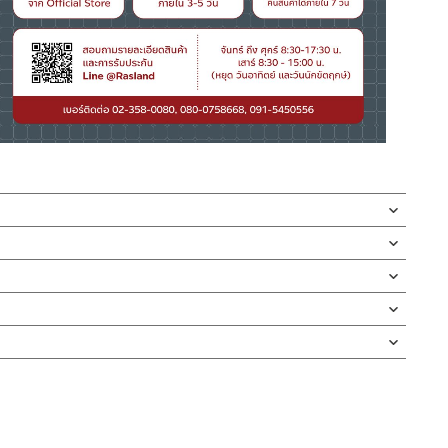
ีลิ้นกันแมลง ผลิตจากสแตนเลส เกรด 304 ด้าน ขนาดท่อ 1.5 – 2 นิ้ว
ผลิตจากสแตนเลส เกรด 304 ด้าน ช่วยกรองเศษผม เศษสบู่ หรือคราบ
ุดตัน ตัวตะแกรงและลิ้นปิดของตะแกรงด้านใน ช่วยกันแมลงและสัตว์ตัว
่ทำตก ไม่งัดหรือโยกสินค้าแรงๆ
อยู่ เพื่อกันไม่ให้กลิ่นจากในท่อย้อนกลับขึ้นมา ออกแบบให้รางตะแกรงยาว
ถป้องกันกลิ่นไม่พึงประสงค์ตามท่อน้ำได้
งสินค้าจะเสียหายได้
นตัวสินค้า ซึ่งจะสร้างความเสียหายให้เกิดขึ้นกับผิวของสินค้าได้