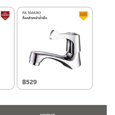
RA 50A6363
สินค้าปรับราคาลดลง
สินค้าลดราคา เคลี
ก็อกล้างหน้าน้ำเย็น
฿
529