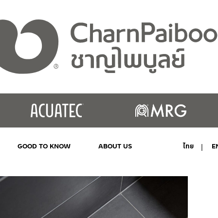
GOOD TO KNOW
ABOUT US
ไทย
E
MY ACCOUNT