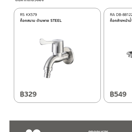
–
Lazada
–
ซื้อสินค้าชิ้นนี้บน Shopee
>>
คลิกที่นี่
<<
RS KX579
RA DB-8812
–
ซื้อสินค้าชิ้นนี้บน Lazada
>>
คลิกที่นี่
<<
ก็อกสนาม ด้ามพาย STEEL
ก็อกล้างหน้า
ติดต่อพนักงานขาย / Contact Sales Staff
ศูนย์บริการและอะไหล่ กรุงเทพฯ
โทร: 02-285-5795
LINE:
@charnpaiboon.sales
662/61-62 ถนน พระราม3 แขวงบางโพงพาง เขตยานนาวา กรุงเทพ
โทร: 02-358-0080 / 080-075-8668 / 091-545-0556
ศูนย์บริการและอะไหล่
เชียงใหม่
118/33 โครงการอรสิริน ม.8 ต.สันปูเลย อ.ดอยสะเก็ด เชียงใหม่ 502
โทร: 080-075-2626
฿
329
฿
549
ติดต่อ ชาญไพบูลย์ / Contact Us
คลิกที่นี่
วันและเวลาทำการ
วันจันทร์ – วันศุกร์ เวลา 8:30-17:30 น.
วันเสาร์ เวลา 8:30-15:00 น.
หยุดวันอาทิตย์ และวันหยุดนักขัตฤกษ์