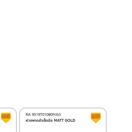
RA 9519T01080MAG
สินค้าลดราคา เคลียร์สต็อก
สินค้าลดราคา เคลี
ห่วงพาดผ้าเช็ดมือ MATT GOLD