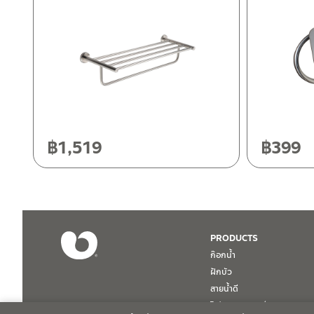
ติดต่อพนักงานขาย / Contact Sales Staff
ศูนย์บริการและอะไหล่ กรุงเทพฯ
โทร: 02-285-5795
LINE:
@charnpaiboon.sales
662/61-62 ถนน พระราม3 แขวงบางโพงพาง เขตยานนาวา กรุงเทพ
โทร: 02-358-0080 / 080-075-8668 / 091-545-0556
ศูนย์บริการและอะไหล่
เชียงใหม่
118/33 โครงการอรสิริน ม.8 ต.สันปูเลย อ.ดอยสะเก็ด เชียงใหม่ 502
โทร: 080-075-2626
฿
1,519
฿
399
ติดต่อ ชาญไพบูลย์ / Contact Us
คลิกที่นี่
วันและเวลาทำการ
วันจันทร์ – วันศุกร์ เวลา 8:30-17:30 น.
วันเสาร์ เวลา 8:30-15:00 น.
หยุดวันอาทิตย์ และวันหยุดนักขัตฤกษ์
PRODUCTS
ก๊อกน้ำ
เงื่อนไขการรับประกันสินค้า
ฝักบัว
สายน้ำดี
1. การรับประกัน จะต้องมีหลักฐานการซื้อ หรือ ใบเสร็จ โดยทางบริษั
โถปัสสาวะชาย / Urinal