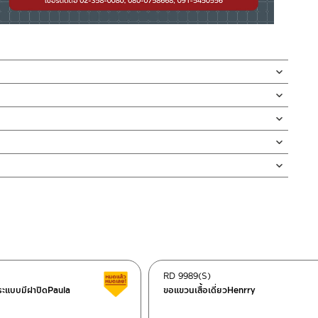
ข้าง ผลิตจากวัสดุอลูมิเนียม สี GUN GRAY หรือ เทานิกเกิ้ล
 ไม่เป็นสนิม มาพร้อมชุดน๊อตยึด
ความสะอาด น้ำหนักเบา
งได้ 2 ข้าง ออกแบบให้ใช้งานได้อเนกประสงค์ จัดระเบียบและเพิ่มพื้นที่
่ทำตก ไม่งัดหรือโยกสินค้าแรงๆ
ิเนียมคุณภาพดีเยี่ยม ทนทานแข็งแรง ออกแบบทันสมัย และเรียบแบบหรูหรา
งสินค้าจะเสียหายได้
นตัวสินค้า ซึ่งจะสร้างความเสียหายให้เกิดขึ้นกับผิวของสินค้าได้
RD 9989(S)
ต็อก
สินค้าลดราคา เคลียร์สต็อก
ำระแบบมีฝาปิดPaula
ขอแขวนเสื้อเดี่ยวHenrry