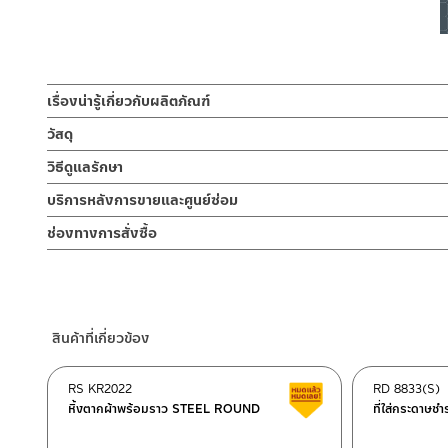
เรื่องน่ารู้เกี่ยวกับผลิตภัณฑ์
ราวพาดผ้า ความยาวขนาด 60 ซม./ 23.62 นิ้ว พร้อมขอแขวนเดี่ยว 2 
วัสดุ
ออกแบบเข้ากับห้องน้ำได้ทุกสไตล์วัสดุอลูมิเนียมมีน้ำหนักเบา ทนทาน
ผลิตจาก อลูมิเนียม
วิธีดูแลรักษา
มีความมีความแข็งแรง ทนทาน สีสวยติดทนไม่หลุดลอก ง่ายต่อการทำ
ใช้งานได้ถึง 2 ฟังก์ชั่น ใช้เป็นราวพาดผ้าและสามารถแขวนผ้าหรือสิ่งขอ
คำแนะนำในการดูแลรักษาผลิตภัณฑ์
บริการหลังการขายและศูนย์ซ่อม
ใช้สอยด้วยขอแขวน 2 ข้าง
1. ไม่ทำสินค้าให้เกิดความเสียหายอื่น ๆ นอกจากการใช้งานปกติ เช่นไม
ช่องทางออนไลน์
สามารถใช้พาดผ้าเช็ดตัว เสื้อผ้า หรือ ผ้าเช็ดมือ ผลิตจากวัสดุอลูม
ช่องทางการสั่งซื้อ
2. ทำความสะอาดสินค้าโดยการใช้ผ้านุ่มๆชุบน้ำหมาดๆแล้วเช็ดให้แห้ง
– Email: contact@charnpaiboon.com
3. ห้ามใช้สารเคมีที่มีฤทธิ์เป็นกรด ในการทำความสะอาด เนื่องจากผิวขอ
ร้านค้าตัวแทนจำหน่ายใกล้บ้านคุณ / Our Dealer
คลิกที่นี่
– LINE: @Rasland
4. ห้ามใช้แปรง วัสดุแข็ง หยาบ ห้ามใช้ฝอยขัดทำความสะอาด ขัดหรือถู บ
ร้านค้าออนไลน์ของชาญไพบูลย์ / Charnpaiboon Online Store
–
Shopee
สินค้าที่เกี่ยวข้อง
–
Lazada
–
ซื้อสินค้าชิ้นนี้บน Shopee
>>
คลิกที่นี่
<<
RS KR2022
RD 8833(S)
สินค้าลดราคา เคลียร์ส
–
ซื้อสินค้าชิ้นนี้บน Lazada
>>
คลิกที่นี่
<<
หิ้งตากผ้าพร้อมราว STEEL ROUND
ที่ใส่กระดาษช