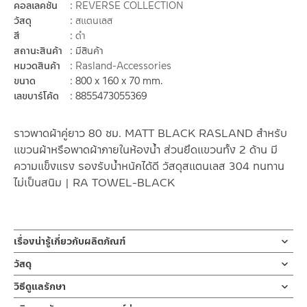
คอลเลคชั่น
REVERSE COLLECTION
วัสดุ
สแตนเลส
สี
ดำ
สถานะสินค้า
มีสินค้า
หมวดสินค้า
Rasland-Accessories
ขนาด
800 x 160 x 70 mm.
เลขบาร์โค้ด
8855473055369
ราวพาดผ้าคู่ยาว 80 ซม. MATT BLACK RASLAND สำหรับ
แขวนผ้าหรือพาดผ้าภายในห้องน้ำ ส่วนยึดแขวนทั้ง 2 ด้าน มี
ความแข็งแรง รองรับน้ำหนักได้ดี วัสดุสแตนเลส 304 ทนทาน
ไม่เป็นสนิม | RA TOWEL-BLACK
เรื่องน่ารู้เกี่ยวกับผลิตภัณฑ์
ราวพาดผ้าเช็ดตัว แบบราวคู่ ขนาดความยาว 80 ซม. ผลิตจากสแตน
วัสดุ
เลสเกรด 304สี MATT BLACK น๊อตยึดขาออกแบบให้ยึดแข็งแรง
ราวพาดผ้า
วิธีดูแลรักษา
ผลิตจากสแตนเลสเกรด 304สี MATT BLACK
ราวพาดผ้าคู่ ยาว 80 ซม. สามารถพาดผ้าเช็ดตัว หรือ ผ้าเช็ดมือ ผลิต
คำแนะนำในการดูแลรักษาผลิตภัณฑ์