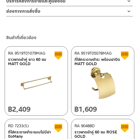
บริการหลังการขายและศูนย์ซ่อม
จาก สแตนเลส เกรด 304สี MATT BLACK หรือสีดำด้าน ทนทานแข็ง
1. ไม่ทำสินค้าให้เกิดความเสียหายอื่น ๆ นอกจากการใช้งานปกติ เช่นไม่
ช่องทางออนไลน์
แรง ต้านการกัดกร่อนสูง และไม่ขึ้นสนิม ส่วนยึดแขวนมีความแข็งแรง
ช่องทางการสั่งซื้อ
ทำตก ไม่งัดหรือโยกสินค้าแรงๆ
– Email: contact@charnpaiboon.com
การออกแบบให้ความรู้สึก ร่วมสมัย
2. ทำความสะอาดสินค้าโดยการใช้ผ้านุ่มๆชุบน้ำหมาดๆแล้วเช็ดให้แห้ง
ร้านค้าตัวแทนจำหน่ายใกล้บ้านคุณ / Our Dealer
คลิกที่นี่
– LINE: @Rasland
3. ห้ามใช้สารเคมีที่มีฤทธิ์เป็นกรด ในการทำความสะอาด เนื่องจากผิว
ของสินค้าจะเสียหายได้
ร้านค้าออนไลน์ของชาญไพบูลย์ / Charnpaiboon Online Store
สินค้าที่เกี่ยวข้อง
4. ห้ามใช้แปรง วัสดุแข็ง หยาบ ห้ามใช้ฝอยขัดทำความสะอาด ขัดหรือถู
– Shopee
บนตัวสินค้า ซึ่งจะสร้างความเสียหายให้เกิดขึ้นกับผิวของสินค้าได้
–
Lazada
RA 9519T01079MAG
RA 9519T05078MAG
สินค้าลดราคา เคลียร์สต็อก
ส
–
ซื้อสินค้าชิ้นนี้บน Shopee
>>
คลิกที่นี่
<<
ราวพาดผ้าคู่ ยาว 60 ซม
ที่ใส่กระดาษชำระ พร้อมฝาปิด
MATT GOLD
MATT GOLD
–
ซื้อสินค้าชิ้นนี้บน Lazada
>>
คลิกที่นี่
<<
ติดต่อพนักงานขาย / Contact Sales Staff
ศูนย์บริการและอะไหล่ กรุงเทพฯ
โทร: 02-285-5795
LINE:
@charnpaiboon.sales
662/61-62 ถนน พระราม3 แขวงบางโพงพาง เขตยานนาวา กรุงเทพฯ
10120
โทร: 02-358-0080 / 080-075-8668 / 091-545-0556
฿
2,409
฿
1,609
ศูนย์บริการและอะไหล่
RD 7233(S)
เชียงใหม่
RA 90488D
สินค้าลดราคา เคลียร์สต็อก
ส
ที่ใส่กระดาษชำระแบบไม่มีฝา
ราวพาดผ้าคู่ 60 ซม ROSE
ปิดMany
GOLD