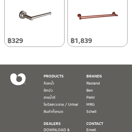
118/33 โครงการอรสิริน ม.8 ต.สันปูเลย อ.ดอยสะเก็ด เชียงใหม่
ติดต่อ ชาญไพบูลย์ / Contact Us
คลิกที่นี่
50220
โทร: 080-075-2626
วันและเวลาทำการ
วันจันทร์ – วันศุกร์ เวลา 8:30-17:30 น.
฿
329
฿
1,839
วันเสาร์ เวลา 8:30-15:00 น.
หยุดวันอาทิตย์ และวันหยุดนักขัตฤกษ์
เงื่อนไขการรับประกันสินค้า
PRODUCTS
BRANDS
1. การรับประกัน จะต้องมีหลักฐานการซื้อ หรือ ใบเสร็จ โดยทางบริษัทฯ
ก๊อกน้ำ
Rasland
ขอตรวจสอบโดยนับวันซื้อขายเป็นสำคัญ ทางบริษัทฯ ไม่สามารถให้
ฝักบัว
Ben
เงื่อนไขการรับประกันสินค้าได้ หากไม่มีเอกสารดังกล่าว
สายน้ำดี
Paini
โถปัสสาวะชาย / Urinal
MRG
2. การรับประกันสินค้า จะรับประกันฉพาะสินค้าที่อยู่ในสภาพการใช้งาน
ปกติ หากมีตำหนิ ชำรุด ร้าว ตกพื้น หรือสภาพภายนอกอยู่ในสภาพที่ใช้
สินค้าทั้งหมด
Schell
งานไม่ได้ ทางบริษัทฯ ถือว่าไม่อยู่ในเงื่อนไขการรับประกัน
DEALERS
CONTACT
3. การรับประกันสินค้า จะรับประกันเฉพาะชิ้นส่วนที่แจ้ง เช่น ก๊อกน้ำ จะ
DOWNLOAD &
Email.