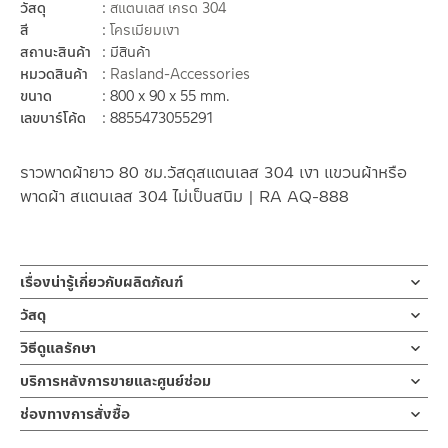
วัสดุ
สแตนเลส เกรด 304
สี
โครเมียมเงา
สถานะสินค้า
มีสินค้า
หมวดสินค้า
Rasland-Accessories
ขนาด
800 x 90 x 55 mm.
เลขบาร์โค้ด
8855473055291
ราวพาดผ้ายาว 80 ซม.วัสดุสแตนเลส 304 เงา แขวนผ้าหรือ
พาดผ้า สแตนเลส 304 ไม่เป็นสนิม | RA AQ-888
เรื่องน่ารู้เกี่ยวกับผลิตภัณฑ์
ราวพาดผ้าเช็ดตัว แบบราวเดียว ขนาดความยาว 80 ซม. ผลิตจากส
วัสดุ
แตนเลสเกรด 304 ชุบสีโครเมี่ยม ขายึดออกแบบสไตล์ร่วมสมัย
ราวพาดผ้า
วิธีดูแลรักษา
ผลิตจากสแตนเลสเกรด 304
ราวพาดผ้าเดี่ยว ยาว 80 ซม. สามารถพาดผ้าเช็ดตัว หรือ ผ้าเช็ดมือ
คำแนะนำในการดูแลรักษาผลิตภัณฑ์
บริการหลังการขายและศูนย์ซ่อม
ผลิตจาก สแตนเลส เกรด 304 ชุบสีโครเมี่ยม ทนทานแข็งแรง ต้านการ
1. ไม่ทำสินค้าให้เกิดความเสียหายอื่น ๆ นอกจากการใช้งานปกติ เช่นไม่
ช่องทางออนไลน์
กัดกร่อนสูง และไม่ขึ้นสนิม ส่วนยึดแขวนมีความแข็งแรง การออกแบบ
ช่องทางการสั่งซื้อ
ทำตก ไม่งัดหรือโยกสินค้าแรงๆ
– Email: contact@charnpaiboon.com
ให้ความรู้สึก ร่วมสมัย
2. ทำความสะอาดสินค้าโดยการใช้ผ้านุ่มๆชุบน้ำหมาดๆแล้วเช็ดให้แห้ง
ร้านค้าตัวแทนจำหน่ายใกล้บ้านคุณ / Our Dealer
คลิกที่นี่