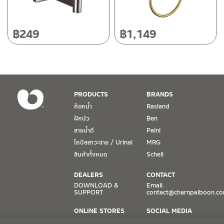
วันและเวลาทำการ
วันจันทร์ – วันศุกร์ เวลา 8:30-17:30 น.
฿
249
฿
1,149
วันเสาร์ เวลา 8:30-15:00 น.
หยุดวันอาทิตย์ และวันหยุดนักขัตฤกษ์
เงื่อนไขการรับประกันสินค้า
PRODUCTS
BRANDS
1. การรับประกัน จะต้องมีหลักฐานการซื้อ หรือ ใบเสร็จ โดยทางบริษัทฯ
ก๊อกน้ำ
Rasland
ขอตรวจสอบโดยนับวันซื้อขายเป็นสำคัญ ทางบริษัทฯ ไม่สามารถให้
ฝักบัว
Ben
เงื่อนไขการรับประกันสินค้าได้ หากไม่มีเอกสารดังกล่าว
สายน้ำดี
Paini
โถปัสสาวะชาย / Urinal
MRG
2. การรับประกันสินค้า จะรับประกันฉพาะสินค้าที่อยู่ในสภาพการใช้งาน
ปกติ หากมีตำหนิ ชำรุด ร้าว ตกพื้น หรือสภาพภายนอกอยู่ในสภาพที่ใช้
สินค้าทั้งหมด
Schell
งานไม่ได้ ทางบริษัทฯ ถือว่าไม่อยู่ในเงื่อนไขการรับประกัน
DEALERS
CONTACT
3. การรับประกันสินค้า จะรับประกันเฉพาะชิ้นส่วนที่แจ้ง เช่น ก๊อกน้ำ จะ
DOWNLOAD &
Email.
SUPPORT
contact@charnpaiboon.c
รับประกันเฉพาะวาล์วก๊อกน้ำไม่รั่วซึม ดังนั้นการรับประกันจะเป็นการ
เปลี่ยนเฉพาะชิ้นส่วนที่รับประกันนั้นๆ
ONLINE STORES
SOCIAL MEDIA
Lazada
TikTok