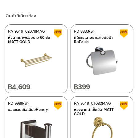
– LINE: @Rasland
3. ห้ามใช้สารเคมีที่มีฤทธิ์เป็นกรด ในการทำความสะอาด เนื่องจากผิว
ของสินค้าจะเสียหายได้
ร้านค้าออนไลน์ของชาญไพบูลย์ / Charnpaiboon Online Store
สินค้าที่เกี่ยวข้อง
4. ห้ามใช้แปรง วัสดุแข็ง หยาบ ห้ามใช้ฝอยขัดทำความสะอาด ขัดหรือถู
– Shopee
บนตัวสินค้า ซึ่งจะสร้างความเสียหายให้เกิดขึ้นกับผิวของสินค้าได้
–
Lazada
RA 9519T02078MAG
RD 8833(S)
สินค้าลดราคา เคลียร์สต็อก
ส
–
ซื้อสินค้าชิ้นนี้บน Shopee
>>
คลิกที่นี่
<<
หิ้งตากผ้าพร้อมราว 60 ซม
ที่ใส่กระดาษชำระแบบมีฝา
MATT GOLD
ปิดPaula
–
ซื้อสินค้าชิ้นนี้บน Lazada
>>
คลิกที่นี่
<<
ติดต่อพนักงานขาย / Contact Sales Staff
ศูนย์บริการและอะไหล่ กรุงเทพฯ
โทร: 02-285-5795
LINE:
@charnpaiboon.sales
662/61-62 ถนน พระราม3 แขวงบางโพงพาง เขตยานนาวา กรุงเทพฯ
10120
โทร: 02-358-0080 / 080-075-8668 / 091-545-0556
฿
4,609
฿
399
ศูนย์บริการและอะไหล่
RD 9989(S)
เชียงใหม่
RA 9519T01080MAG
สินค้าลดราคา เคลียร์สต็อก
ส
ขอแขวนเสื้อเดี่ยวHenrry
ห่วงพาดผ้าเช็ดมือ MATT
GOLD
118/33 โครงการอรสิริน ม.8 ต.สันปูเลย อ.ดอยสะเก็ด เชียงใหม่
ติดต่อ ชาญไพบูลย์ / Contact Us
คลิกที่นี่
50220
โทร: 080-075-2626