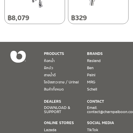
วันและเวลาทำการ
วันจันทร์ – วันศุกร์ เวลา 8:30-17:30 น.
฿
8,079
฿
329
วันเสาร์ เวลา 8:30-15:00 น.
หยุดวันอาทิตย์ และวันหยุดนักขัตฤกษ์
เงื่อนไขการรับประกันสินค้า
PRODUCTS
BRANDS
1. การรับประกัน จะต้องมีหลักฐานการซื้อ หรือ ใบเสร็จ โดยทางบริษัทฯ
ก๊อกน้ำ
Rasland
ขอตรวจสอบโดยนับวันซื้อขายเป็นสำคัญ ทางบริษัทฯ ไม่สามารถให้
ฝักบัว
Ben
เงื่อนไขการรับประกันสินค้าได้ หากไม่มีเอกสารดังกล่าว
สายน้ำดี
Paini
โถปัสสาวะชาย / Urinal
MRG
2. การรับประกันสินค้า จะรับประกันฉพาะสินค้าที่อยู่ในสภาพการใช้งาน
ปกติ หากมีตำหนิ ชำรุด ร้าว ตกพื้น หรือสภาพภายนอกอยู่ในสภาพที่ใช้
สินค้าทั้งหมด
Schell
งานไม่ได้ ทางบริษัทฯ ถือว่าไม่อยู่ในเงื่อนไขการรับประกัน
DEALERS
CONTACT
3. การรับประกันสินค้า จะรับประกันเฉพาะชิ้นส่วนที่แจ้ง เช่น ก๊อกน้ำ จะ
DOWNLOAD &
Email.
SUPPORT
contact@charnpaiboon.c
รับประกันเฉพาะวาล์วก๊อกน้ำไม่รั่วซึม ดังนั้นการรับประกันจะเป็นการ
เปลี่ยนเฉพาะชิ้นส่วนที่รับประกันนั้นๆ
ONLINE STORES
SOCIAL MEDIA
Lazada
TikTok
4. ในกรณีที่ทางบริษัทฯ ต้องชดเชยสินค้าชิ้นใหม่ให้ลูกค้า ทางบริษัทฯ จะ