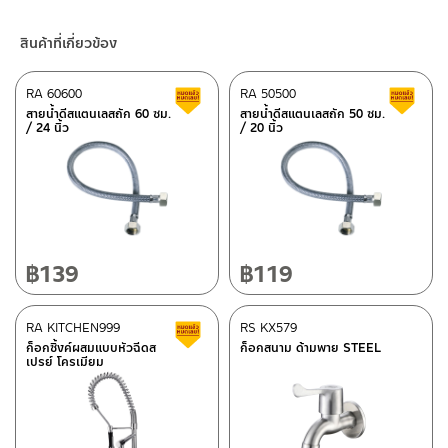
4. ห้ามใช้แปรง วัสดุแข็ง หยาบ ห้ามใช้ฝอยขัดทำความสะอาด ขัดหรือถู
ร้านค้าออนไลน์ของชาญไพบูลย์ / Charnpaiboon Online Store
บนตัวสินค้า ซึ่งจะสร้างความเสียหายให้เกิดขึ้นกับผิวของสินค้าได้
สินค้าที่เกี่ยวข้อง
– Shopee
–
Lazada
RA 60600
RA 50500
สินค้าลดราคา เคลียร์สต็อก
ส
–
ซื้อสินค้าชิ้นนี้บน Shopee
>>
คลิกที่นี่
<<
สายน้ำดีสแตนเลสถัก 60 ซม.
สายน้ำดีสแตนเลสถัก 50 ซม.
/ 24 นิ้ว
/ 20 นิ้ว
–
ซื้อสินค้าชิ้นนี้บน Lazada
>>
คลิกที่นี่
<<
ติดต่อพนักงานขาย / Contact Sales Staff
ศูนย์บริการและอะไหล่ กรุงเทพฯ
โทร: 02-285-5795
LINE:
@charnpaiboon.sales
662/61-62 ถนน พระราม3 แขวงบางโพงพาง เขตยานนาวา กรุงเทพฯ
10120
โทร: 02-358-0080 / 080-075-8668 / 091-545-0556
฿
139
฿
119
ศูนย์บริการและอะไหล่
RA KITCHEN999
เชียงใหม่
RS KX579
สินค้าลดราคา เคลียร์สต็อก
ก็อกซิ้งค์ผสมแบบหัวฉีดส
ก็อกสนาม ด้ามพาย STEEL
เปรย์ โครเมียม
118/33 โครงการอรสิริน ม.8 ต.สันปูเลย อ.ดอยสะเก็ด เชียงใหม่
ติดต่อ ชาญไพบูลย์ / Contact Us
คลิกที่นี่
50220
โทร: 080-075-2626