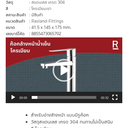
วัสดุ
สแตนเลส เกรด 304
สี
โครเมียมเงา
สถานะสินค้า
มีสินค้า
หมวดสินค้า
Rasland-Fittings
ขนาด
41.5 x 145 x 175 mm.
เลขบาร์โค้ด
8855473065702
ตัว
เล่น
ไฟล์
วิดีโอ
00:00
00:32
สำหรับอ่างล้างหน้า แบบมีรูก๊อก
วัสดุสแตนเลส เกรด 304 ทนทานไม่เป็นสนิม