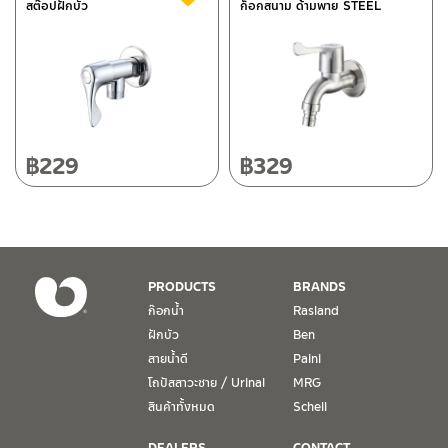
สต๊อปฝักบัว
ก็อกสนาม ด้ามพาย STEEL
118/33 โครงการอรสิริน ม.8 ต.สันปูเลย อ.ดอยสะเก็ด เชียงใหม่
50220
ติดต่อ ชาญไพบูลย์ / Contact Us
คลิกที่นี่
โทร: 080-075-2626
วันและเวลาทำการ
วันจันทร์ – วันศุกร์ เวลา 8:30-17:30 น.
฿
229
฿
329
วันเสาร์ เวลา 8:30-15:00 น.
หยุดวันอาทิตย์ และวันหยุดนักขัตฤกษ์
เงื่อนไขการรับประกันสินค้า
PRODUCTS
BRANDS
1. การรับประกัน จะต้องมีหลักฐานการซื้อ หรือ ใบเสร็จ โดยทางบริษัทฯ
ก๊อกน้ำ
Rasland
ขอตรวจสอบโดยนับวันซื้อขายเป็นสำคัญ ทางบริษัทฯ ไม่สามารถให้
ฝักบัว
Ben
เงื่อนไขการรับประกันสินค้าได้ หากไม่มีเอกสารดังกล่าว
สายน้ำดี
Paini
โถปัสสาวะชาย / Urinal
MRG
2. การรับประกันสินค้า จะรับประกันฉพาะสินค้าที่อยู่ในสภาพการใช้งาน
ปกติ หากมีตำหนิ ชำรุด ร้าว ตกพื้น หรือสภาพภายนอกอยู่ในสภาพที่ใช้
สินค้าทั้งหมด
Schell
งานไม่ได้ ทางบริษัทฯ ถือว่าไม่อยู่ในเงื่อนไขการรับประกัน