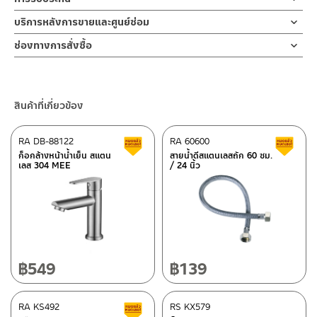
สำหรับการติดตั้งใหม่ ให้ไล่ฝุ่น เศษทราย เศษท่อ ออกจากท่อน้ำก่อนติด
1. ไม่ทำสินค้าให้เกิดความเสียหายอื่น ๆ นอกจากการใช้งานปกติ เช่นไม่
สีด้าน ทนทานแข็งแรง ต้านการกัดกร่อนสูง และไม่ขึ้นสนิม ไม่เป็นรอย
ตั้งสินค้า โดยปล่อยน้ำให้ไหลออกจากท่อนาน 1 นาที เพื่อให้แรงน้ำพัด
รับประกันไส้วาล์ว ไม่รั่วซึม 10 ปี
บริการหลังการขายและศูนย์ซ่อม
ทำตก ไม่งัดหรือโยกสินค้าแรงๆ
คราบน้ำ ปากก๊อกยาวทำองศาการปล่อยน้ำได้อย่างเหมาะสม สะดวกต่อ
พาเศษละอองต่างๆ ออกจากท่อน้ำ มิเช่นนั้นสิ่งสกปรกจะเข้าไปภายใน
2. ทำความสะอาดสินค้าโดยการใช้ผ้านุ่มๆชุบน้ำหมาดๆแล้วเช็ดให้แห้ง
ช่องทางออนไลน์
การชำระล้าง น้ำไม่กระเด็นออกนอกอ่าง เหมาะกับอ่างล้างหน้าขนาด
สินค้าและสร้างความเสียหายได้ หากตรวจพบเศษละอองต่างๆในสินค้า
ช่องทางการสั่งซื้อ
3. ห้ามใช้สารเคมีที่มีฤทธิ์เป็นกรด ในการทำความสะอาด เนื่องจากผิว
– Email: contact@charnpaiboon.com
เล็ก-กลาง การเปิดน้ำออกแบบมือจับเป็นแบบปัดขวา ติดตั้งง่ายด้วยตัว
จะไม่อยู่ในเงื่อนไขการรับประกัน
ของสินค้าจะเสียหายได้
ร้านค้าตัวแทนจำหน่ายใกล้บ้านคุณ / Our Dealer
คลิกที่นี่
– LINE: @Rasland
ล็อกฐานผลิตจากทองเหลืองที่แข็งแรงทนทาน ไม่เป็นสนิม ใช้เพียงมือ
4. ห้ามใช้แปรง วัสดุแข็ง หยาบ ห้ามใช้ฝอยขัดทำความสะอาด ขัดหรือถู
หมุนล็อค เพื่อเป็นการยืนยันความคงทนของวาล์วน้ำ จึงกล้ารับประกัน
บนตัวสินค้า ซึ่งจะสร้างความเสียหายให้เกิดขึ้นกับผิวของสินค้าได้
10 ปี เต็ม
ร้านค้าออนไลน์ของชาญไพบูลย์ / Charnpaiboon Online Store
สินค้าที่เกี่ยวข้อง
– Shopee
– Lazada
RA DB-88122
RA 60600
สินค้าลดราคา เคลียร์สต็อก
ส
ก็อกล้างหน้าน้ำเย็น สแตน
สายน้ำดีสแตนเลสถัก 60 ซม.
–
ซื้อสินค้าชิ้นนี้บน Shopee
>>
คลิกที่นี่
<<
เลส 304 MEE
/ 24 นิ้ว
–
ซื้อสินค้าชิ้นนี้บน Lazada
>>
คลิกที่นี่
<<
ศูนย์บริการและอะไหล่ กรุงเทพฯ
ติดต่อพนักงานขาย / Contact Sales Staff
โทร: 02-285-5795
662/61-62 ถนน พระราม3 แขวงบางโพงพาง เขตยานนาวา กรุงเทพฯ
LINE:
@charnpaiboon.sales
10120
โทร: 02-358-0080 / 080-075-8668 / 091-545-0556
฿
549
฿
139
ศูนย์บริการและอะไหล่
RA KS492
เชียงใหม่
RS KX579
สินค้าลดราคา เคลียร์สต็อก