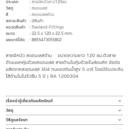
ประเภท
สายฝักบัวยาว120ซม
วัสดุ
สแตนเลส
สี
สแตนเลสด้าน
สถานะสินค้า
มีสินค้า
หมวดสินค้า
Rasland-Fittings
ขนาด
22.5 x 120 x 22.5 mm.
เลขบาร์โค้ด
8855473055802
สายฝักบัว สแตนเลสด้าน ขนาดความยาว 120 ซม.ตัวสาย
ด้านนอกหุ้มด้วยสแตนเลส สายด้านในหุ้มด้วยไนล่อนถัก ข้อต่อ
ผลิตจากสแตนเลส 304 ทนแรงดันน้ำสูง 5 บาร์ โดยมีรับประกัน
ไส้ด้านในไม่รั่วซึม 5 ปี | RA 1200304
เรื่องน่ารู้เกี่ยวกับผลิตภัณฑ์
สายฝักบัว หรือสายฉีดชำระ ยาว 120 ซม หรือ 47.24 นิ้ว ตัวสายด้าน
วัสดุ
นอกหุ้มด้วยสแตนเลส สายด้านในหุ้มด้วยไนล่อนถัก ข้อต่อผลิตจากส
สายฝักบัว
วิธีดูแลรักษา
แตนเลส 304 ขนาดมาตราฐาน สามารถใส่กับข้อต่อขนาด 1/2 ” ตาม
ผลิตจากตัวสายด้านนอกหุ้มด้วยสแตนเลส สายด้านในหุ้มด้วยไนล่อนถัก
มาตราฐานสากล ข้อต่อยาวต่อกับอุปกรณ์เช่นฝักบัวมือหรือหัวฉีดชำระ
คำแนะนำในการดูแลรักษาผลิตภัณฑ์