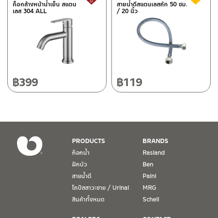
ก็อกล้างหน้าน้ำเย็น สแตน
สายน้ำดีสแตนเลสถัก 50 ซม.
เลส 304 ALL
/ 20 นิ้ว
118/33 โครงการอรสิริน ม.8 ต.สันปูเลย อ.ดอยสะเก็ด เชียงใหม่
50220
ติดต่อ ชาญไพบูลย์ / Contact Us
คลิกที่นี่
โทร: 080-075-2626
วันและเวลาทำการ
วันจันทร์ – วันศุกร์ เวลา 8:30-17:30 น.
฿
399
฿
119
วันเสาร์ เวลา 8:30-15:00 น.
หยุดวันอาทิตย์ และวันหยุดนักขัตฤกษ์
เงื่อนไขการรับประกันสินค้า
PRODUCTS
BRANDS
1. การรับประกัน จะต้องมีหลักฐานการซื้อ หรือ ใบเสร็จ โดยทางบริษัทฯ
ก๊อกน้ำ
Rasland
ขอตรวจสอบโดยนับวันซื้อขายเป็นสำคัญ ทางบริษัทฯ ไม่สามารถให้
ฝักบัว
Ben
เงื่อนไขการรับประกันสินค้าได้ หากไม่มีเอกสารดังกล่าว
สายน้ำดี
Paini
โถปัสสาวะชาย / Urinal
MRG
2. การรับประกันสินค้า จะรับประกันฉพาะสินค้าที่อยู่ในสภาพการใช้งาน
ปกติ หากมีตำหนิ ชำรุด ร้าว ตกพื้น หรือสภาพภายนอกอยู่ในสภาพที่ใช้
สินค้าทั้งหมด
Schell
งานไม่ได้ ทางบริษัทฯ ถือว่าไม่อยู่ในเงื่อนไขการรับประกัน