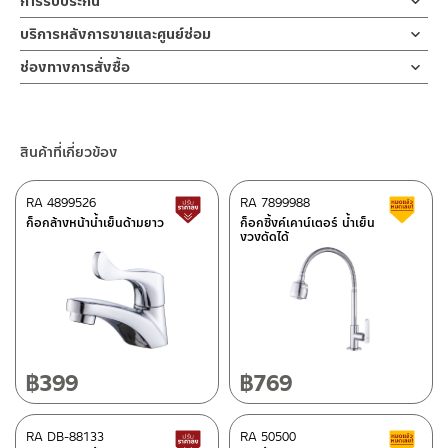
การรับประกัน
ข้อต่อผลิตจากสแตนเลส 304
ข้อต่อสั้นต่อกับวาล์วน้ำ มาพร้อมประเก็นยาง 2 วง
1. ไม่ทำสินค้าให้เกิดความเสียหายอื่น ๆ นอกจากการใช้งานปกติ เช่นไม่
รับประกันสายด้านในไม่รั่ว 5 ปี
บริการหลังการขายและศูนย์ซ่อม
ทำตก ไม่งัดหรือโยกสินค้าแรงๆ
สายฝักบัว หรือ สายฉีดชำระ สแตนเลส 304 สามารถใช้งานคู่กับฝักบัว
2. ทำความสะอาดสินค้าโดยการใช้ผ้านุ่มๆชุบน้ำหมาดๆแล้วเช็ดให้แห้ง
ช่องทางออนไลน์
ช่องทางการสั่งซื้อ
อาบน้ำ/ฝักบัวมือหรือหัวฉีดชำระหรือเป็นสายต่อกับเครื่องทำน้ำอุ่น
3. ห้ามใช้สารเคมีที่มีฤทธิ์เป็นกรด ในการทำความสะอาด เนื่องจากผิว
– Email: contact@charnpaiboon.com
ร้านค้าตัวแทนจำหน่ายใกล้บ้านคุณ / Our Dealer
คลิกที่นี่
หรือเรนทร์ชาวเวอร์ รับประกันสายด้านในไม่รั่ว 5 ปี
ของสินค้าจะเสียหายได้
– LINE: @Rasland
4. ห้ามใช้แปรง วัสดุแข็ง หยาบ ห้ามใช้ฝอยขัดทำความสะอาด ขัดหรือถู
ร้านค้าออนไลน์ของชาญไพบูลย์ / Charnpaiboon Online Store
บนตัวสินค้า ซึ่งจะสร้างความเสียหายให้เกิดขึ้นกับผิวของสินค้าได้
สินค้าที่เกี่ยวข้อง
– Shopee
–
Lazada
RA 4899526
RA 7899988
สินค้าปรับราคาลดลง
ส
–
ซื้อสินค้าชิ้นนี้บน Shopee
>>
คลิกที่นี่
<<
ก็อกล้างหน้าน้ำเย็นด้ามยาว
ก็อกซิ้งค์เคาน์เตอร์ น้ำเย็น
งวงดัดได้
–
ซื้อสินค้าชิ้นนี้บน Lazada
>>
คลิกที่นี่
<<
สายฝักบัว สแตนเลสด้าน RASLAND ทนแรงดันน้ำสูง รับประกัน 3 ปี
ขนาดความยาว 120 ซม./ RA 1200304
ศูนย์บริการและอะไหล่ กรุงเทพฯ
ติดต่อพนักงานขาย / Contact Sales Staff
โทร: 02-285-5795
662/61-62 ถนน พระราม3 แขวงบางโพงพาง เขตยานนาวา กรุงเทพฯ
LINE:
@charnpaiboon.sales
10120
โทร: 02-358-0080 / 080-075-8668 / 091-545-0556
฿
399
฿
769
ศูนย์บริการและอะไหล่
RA DB-88133
เชียงใหม่
RA 50500
สินค้าปรับราคาลดลง
ส