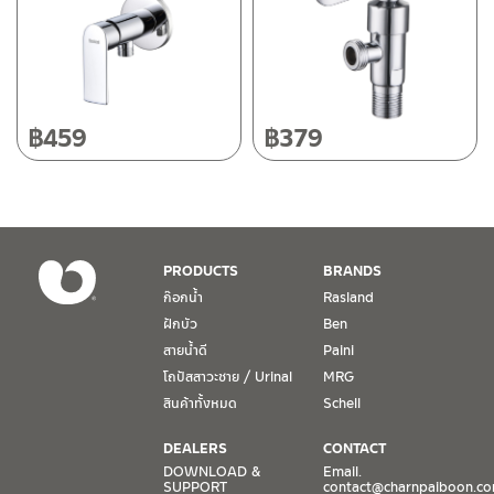
50220
โทร: 080-075-2626
วันและเวลาทำการ
วันจันทร์ – วันศุกร์ เวลา 8:30-17:30 น.
฿
459
฿
379
วันเสาร์ เวลา 8:30-15:00 น.
หยุดวันอาทิตย์ และวันหยุดนักขัตฤกษ์
เงื่อนไขการรับประกันสินค้า
PRODUCTS
BRANDS
1. การรับประกัน จะต้องมีหลักฐานการซื้อ หรือ ใบเสร็จ โดยทางบริษัทฯ
ก๊อกน้ำ
Rasland
ขอตรวจสอบโดยนับวันซื้อขายเป็นสำคัญ ทางบริษัทฯ ไม่สามารถให้
ฝักบัว
Ben
เงื่อนไขการรับประกันสินค้าได้ หากไม่มีเอกสารดังกล่าว
สายน้ำดี
Paini
โถปัสสาวะชาย / Urinal
MRG
2. การรับประกันสินค้า จะรับประกันฉพาะสินค้าที่อยู่ในสภาพการใช้งาน
ปกติ หากมีตำหนิ ชำรุด ร้าว ตกพื้น หรือสภาพภายนอกอยู่ในสภาพที่ใช้
สินค้าทั้งหมด
Schell
งานไม่ได้ ทางบริษัทฯ ถือว่าไม่อยู่ในเงื่อนไขการรับประกัน
DEALERS
CONTACT
3. การรับประกันสินค้า จะรับประกันเฉพาะชิ้นส่วนที่แจ้ง เช่น ก๊อกน้ำ จะ
DOWNLOAD &
Email.
SUPPORT
contact@charnpaiboon.c