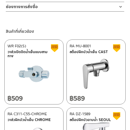
ช่องทางออนไลน์
ช่องทางการสั่งซื้อ
– Email: contact@charnpaiboon.com
ร้านค้าตัวแทนจำหน่ายใกล้บ้านคุณ / Our Dealer
คลิกที่นี่
– LINE: @Rasland
ร้านค้าออนไลน์ของชาญไพบูลย์ / Charnpaiboon Online Store
สินค้าที่เกี่ยวข้อง
– Shopee
–
Lazada
WR F02(S)
RA MU-8001
สินค้าลดราคา เคลียร์สต็อก
ส
ติดต่อพนักงานขาย / Contact Sales Staff
วาล์วเปิดปิดน้ำเย็นแบบสาม
สต็อปฝักบัวน้ำเย็น CAST
ทาง
โทร: 02-285-5795
LINE:
@charnpaiboon.sales
ศูนย์บริการและอะไหล่ กรุงเทพฯ
662/61-62 ถนน พระราม3 แขวงบางโพงพาง เขตยานนาวา กรุงเทพฯ
10120
โทร: 02-358-0080 / 080-075-8668 / 091-545-0556
฿
509
฿
589
ติดต่อ ชาญไพบูลย์ / Contact Us
คลิกที่นี่
ศูนย์บริการและอะไหล่
RA C311-C55-CHROME
เชียงใหม่
RA DZ-1589
ส
วาล์วฝักบัวน้ำเย็น CHROME
สต็อปฝักบัวอาบน้ำ SEOUL
118/33 โครงการอรสิริน ม.8 ต.สันปูเลย อ.ดอยสะเก็ด เชียงใหม่