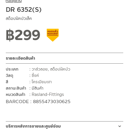
DR 6352(S)
สต็อปฝักบัวเล็ก
฿
299
สินค้าลดราคา เคลียร์สต็อก
รายละเอียดสินค้า
ประเภท
วาล์วลอย
,
สต็อปฝักบัว
วัสดุ
ซิ้งค์
สี
โครเมียมเงา
สถานะสินค้า
มีสินค้า
หมวดสินค้า
Rasland-Fittings
BARCODE : 8855473030625
บริการหลังการขายและศูนย์ซ่อม