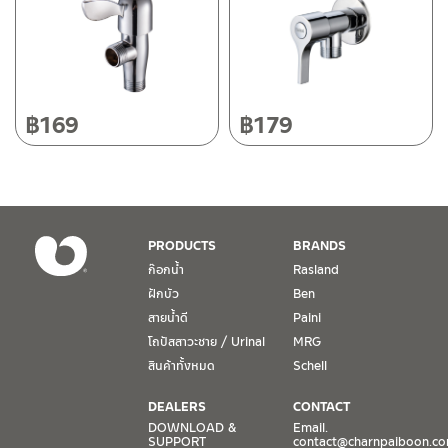
50220
โทร: 080-075-2626
วันและเวลาทำการ
วันจันทร์ – วันศุกร์ เวลา 8:30-17:30 น.
฿
169
฿
179
วันเสาร์ เวลา 8:30-15:00 น.
หยุดวันอาทิตย์ และวันหยุดนักขัตฤกษ์
เงื่อนไขการรับประกันสินค้า
PRODUCTS
BRANDS
1. การรับประกัน จะต้องมีหลักฐานการซื้อ หรือ ใบเสร็จ โดยทางบริษัทฯ
ก๊อกน้ำ
Rasland
ขอตรวจสอบโดยนับวันซื้อขายเป็นสำคัญ ทางบริษัทฯ ไม่สามารถให้
ฝักบัว
Ben
เงื่อนไขการรับประกันสินค้าได้ หากไม่มีเอกสารดังกล่าว
สายน้ำดี
Paini
โถปัสสาวะชาย / Urinal
MRG
2. การรับประกันสินค้า จะรับประกันฉพาะสินค้าที่อยู่ในสภาพการใช้งาน
ปกติ หากมีตำหนิ ชำรุด ร้าว ตกพื้น หรือสภาพภายนอกอยู่ในสภาพที่ใช้
สินค้าทั้งหมด
Schell
งานไม่ได้ ทางบริษัทฯ ถือว่าไม่อยู่ในเงื่อนไขการรับประกัน
DEALERS
CONTACT
3. การรับประกันสินค้า จะรับประกันเฉพาะชิ้นส่วนที่แจ้ง เช่น ก๊อกน้ำ จะ
DOWNLOAD &
Email.
SUPPORT
contact@charnpaiboon.c