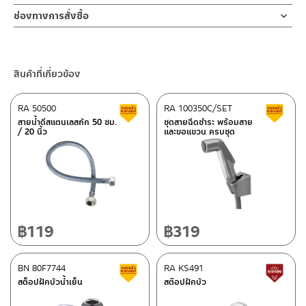
ช่องทางออนไลน์
ช่องทางการสั่งซื้อ
– Email: contact@charnpaiboon.com
ร้านค้าตัวแทนจำหน่ายใกล้บ้านคุณ / Our Dealer
คลิกที่นี่
– LINE: @Rasland
ร้านค้าออนไลน์ของชาญไพบูลย์ / Charnpaiboon Online Store
สินค้าที่เกี่ยวข้อง
– Shopee
–
Lazada
RA 50500
RA 100350C/SET
สินค้าลดราคา เคลียร์สต็อก
ส
ติดต่อพนักงานขาย / Contact Sales Staff
สายน้ำดีสแตนเลสถัก 50 ซม.
ชุดสายฉีดชำระ พร้อมสาย
/ 20 นิ้ว
และขอแขวน ครบชุด
โทร: 02-285-5795
LINE:
@charnpaiboon.sales
ศูนย์บริการและอะไหล่ กรุงเทพฯ
662/61-62 ถนน พระราม3 แขวงบางโพงพาง เขตยานนาวา กรุงเทพฯ
10120
โทร: 02-358-0080 / 080-075-8668 / 091-545-0556
฿
119
฿
319
ติดต่อ ชาญไพบูลย์ / Contact Us
คลิกที่นี่
ศูนย์บริการและอะไหล่
BN 80F7744
เชียงใหม่
RA KS491
สินค้าลดราคา เคลียร์สต็อก
ส
สต็อปฝักบัวน้ำเย็น
สต๊อปฝักบัว
118/33 โครงการอรสิริน ม.8 ต.สันปูเลย อ.ดอยสะเก็ด เชียงใหม่