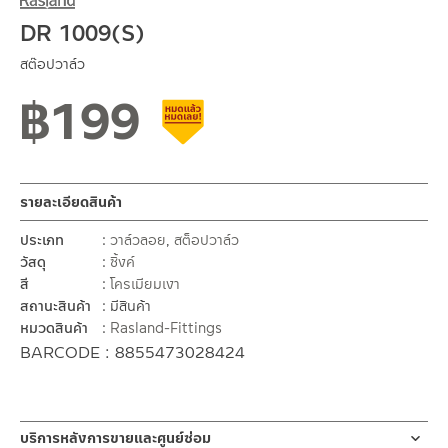
DR 1009(S)
สต๊อปวาล์ว
฿
199
สินค้าลดราคา เคลียร์สต็อก
รายละเอียดสินค้า
ประเภท
วาล์วลอย
,
สต็อปวาล์ว
วัสดุ
ซิ้งค์
สี
โครเมียมเงา
สถานะสินค้า
มีสินค้า
หมวดสินค้า
Rasland-Fittings
BARCODE : 8855473028424
บริการหลังการขายและศูนย์ซ่อม