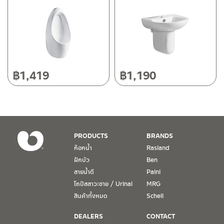
118/33 โครงการอรสิริน ม.8 ต.สันปูเลย อ.ดอยสะเก็ด เชียงใหม่
50220
โทร: 080-075-2626
วันและเวลาทำการ
วันจันทร์ – วันศุกร์ เวลา 8:30-17:30 น.
฿
1,419
฿
1,190
วันเสาร์ เวลา 8:30-15:00 น.
หยุดวันอาทิตย์ และวันหยุดนักขัตฤกษ์
เงื่อนไขการรับประกันสินค้า
PRODUCTS
BRANDS
1. การรับประกัน จะต้องมีหลักฐานการซื้อ หรือ ใบเสร็จ โดยทางบริษัทฯ
ก๊อกน้ำ
Rasland
ขอตรวจสอบโดยนับวันซื้อขายเป็นสำคัญ ทางบริษัทฯ ไม่สามารถให้
ฝักบัว
Ben
เงื่อนไขการรับประกันสินค้าได้ หากไม่มีเอกสารดังกล่าว
สายน้ำดี
Paini
โถปัสสาวะชาย / Urinal
MRG
2. การรับประกันสินค้า จะรับประกันฉพาะสินค้าที่อยู่ในสภาพการใช้งาน
ปกติ หากมีตำหนิ ชำรุด ร้าว ตกพื้น หรือสภาพภายนอกอยู่ในสภาพที่ใช้
สินค้าทั้งหมด
Schell
งานไม่ได้ ทางบริษัทฯ ถือว่าไม่อยู่ในเงื่อนไขการรับประกัน
DEALERS
CONTACT