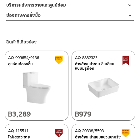
บริการหลังการขายและศูนย์ซ่อม
ช่องทางออนไลน์
ช่องทางการสั่งซื้อ
– Email: contact@charnpaiboon.com
ร้านค้าตัวแทนจำหน่ายใกล้บ้านคุณ / Our Dealer
คลิกที่นี่
– LINE: @Rasland
ร้านค้าออนไลน์ของชาญไพบูลย์ / Charnpaiboon Online Store
สินค้าที่เกี่ยวข้อง
– Shopee
–
Lazada
AQ 909654/9136
AQ 8882323
สินค้าลดราคา เคลียร์สต็อก
B
ติดต่อพนักงานขาย / Contact Sales Staff
สุขภัณฑ์สองชิ้น
อ่างล้างหน้าชาม สี่เหลี่ยม
แบบมีรูก็อก
โทร: 02-285-5795
LINE:
@charnpaiboon.sales
ศูนย์บริการและอะไหล่ กรุงเทพฯ
662/61-62 ถนน พระราม3 แขวงบางโพงพาง เขตยานนาวา กรุงเทพฯ
10120
โทร: 02-358-0080 / 080-075-8668 / 091-545-0556
฿
3,289
฿
979
ติดต่อ ชาญไพบูลย์ / Contact Us
คลิกที่นี่
ศูนย์บริการและอะไหล่
AQ 115511
เชียงใหม่
AQ 20898/5598
สินค้าปรับราคาลดลง
ส
โถปัสสาวะชาย
อ่างล้างหน้าแบบแขวนขาครึ่ง