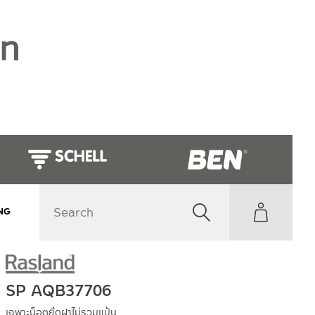
NG
SP AQB37706
เฉพาะน็อตยึดฝาไม่รวมแป้น