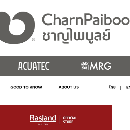
GOOD TO KNOW
ABOUT US
ไทย
E
MY ACCOUNT