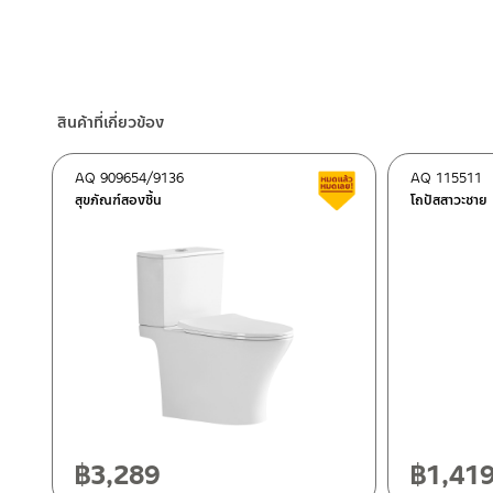
ร้านค้าตัวแทนจำหน่ายใกล้บ้านคุณ / Our Dealer
คลิกที่นี่
– LINE: @Rasland
ร้านค้าออนไลน์ของชาญไพบูลย์ / Charnpaiboon Online Store
– Shopee
–
Lazada
สินค้าที่เกี่ยวข้อง
ติดต่อพนักงานขาย / Contact Sales Staff
โทร: 02-285-5795
AQ 909654/9136
AQ 115511
สินค้าลดราคา เคลียร์ส
LINE:
@charnpaiboon.sales
สุขภัณฑ์สองชิ้น
โถปัสสาวะชาย
ศูนย์บริการและอะไหล่ กรุงเทพฯ
662/61-62 ถนน พระราม3 แขวงบางโพงพาง เขตยานนาวา กรุงเทพ
โทร: 02-358-0080 / 080-075-8668 / 091-545-0556
ศูนย์บริการและอะไหล่
เชียงใหม่
ติดต่อ ชาญไพบูลย์ / Contact Us
คลิกที่นี่
118/33 โครงการอรสิริน ม.8 ต.สันปูเลย อ.ดอยสะเก็ด เชียงใหม่ 502
โทร: 080-075-2626
฿
3,289
฿
1,41