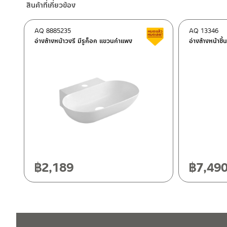
สินค้าที่เกี่ยวข้อง
–
Lazada
ติดต่อพนักงานขาย / Contact Sales Staff
AQ 8885235
AQ 13346
สินค้าลดราคา เคลียร์ส
โทร: 02-285-5795
อ่างล้างหน้าวงรี มีรูก็อก แขวนกำแพง
อ่างล้างหน้าชิ้
LINE:
@charnpaiboon.sales
ศูนย์บริการและอะไหล่ กรุงเทพฯ
662/61-62 ถนน พระราม3 แขวงบางโพงพาง เขตยานนาวา กรุงเทพ
โทร: 02-358-0080 / 080-075-8668 / 091-545-0556
ศูนย์บริการและอะไหล่
เชียงใหม่
ติดต่อ ชาญไพบูลย์ / Contact Us
คลิกที่นี่
118/33 โครงการอรสิริน ม.8 ต.สันปูเลย อ.ดอยสะเก็ด เชียงใหม่ 502
โทร: 080-075-2626
฿
2,189
฿
7,49
วันและเวลาทำการ
วันจันทร์ – วันศุกร์ เวลา 8:30-17:30 น.
วันเสาร์ เวลา 8:30-15:00 น.
หยุดวันอาทิตย์ และวันหยุดนักขัตฤกษ์