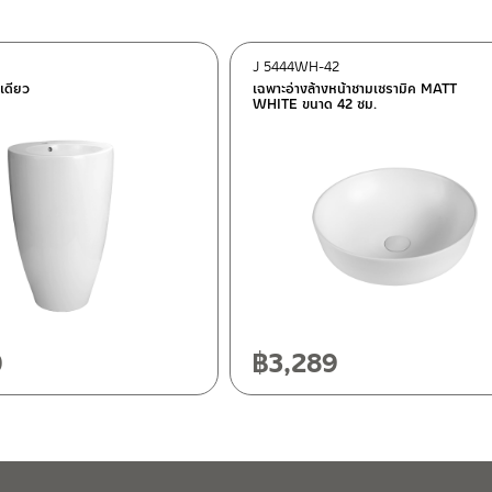
J 5444WH-42
ต็อก
นเดียว
เฉพาะอ่างล้างหน้าชามเซรามิค MATT
WHITE ขนาด 42 ซม.
ฯ 10120
20
0
฿
3,289