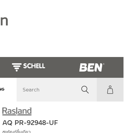
NG
AQ PR-92948-UF
สุขภัณฑ์​ชิ้นเดียว