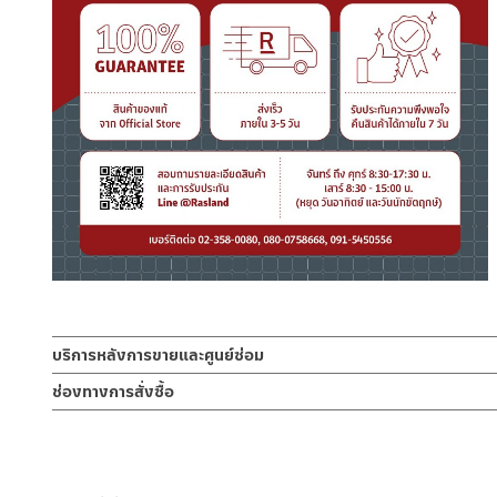
บริการหลังการขายและศูนย์ซ่อม
ช่องทางออนไลน์
ช่องทางการสั่งซื้อ
– Email: contact@charnpaiboon.com
ร้านค้าตัวแทนจำหน่ายใกล้บ้านคุณ / Our Dealer
คลิกที่นี่
– LINE: @Rasland
ร้านค้าออนไลน์ของชาญไพบูลย์ / Charnpaiboon Online Store
– Shopee