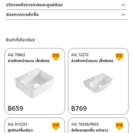
บริการหลังการขายและศูนย์ซ่อม
ช่องทางออนไลน์
ช่องทางการสั่งซื้อ
– Email: contact@charnpaiboon.com
ร้านค้าตัวแทนจำหน่ายใกล้บ้านคุณ / Our Dealer
คลิกที่นี่
– LINE: @Rasland
ร้านค้าออนไลน์ของชาญไพบูลย์ / Charnpaiboon Online Store
สินค้าที่เกี่ยวข้อง
– Shopee
–
Lazada
AQ 70663
AQ 72272
สินค้าลดราคา เคลียร์สต็อก
ส
ติดต่อพนักงานขาย / Contact Sales Staff
อ่างล้างหน้าแขวน เล็กพิเศษ
อ่างล้างหน้าแขวน เล็กพิเศษ
โทร: 02-285-5795
LINE:
@charnpaiboon.sales
ศูนย์บริการและอะไหล่ กรุงเทพฯ
662/61-62 ถนน พระราม3 แขวงบางโพงพาง เขตยานนาวา กรุงเทพฯ
10120
โทร: 02-358-0080 / 080-075-8668 / 091-545-0556
฿
659
฿
769
ติดต่อ ชาญไพบูลย์ / Contact Us
คลิกที่นี่
ศูนย์บริการและอะไหล่
AQ 912233
เชียงใหม่
AQ 70249/9922
สินค้าลดราคา เคลียร์สต็อก
ส
สุขภัณฑ์ชิ้นเดียว
ชักโครกสองชิ้น หน้ายาว