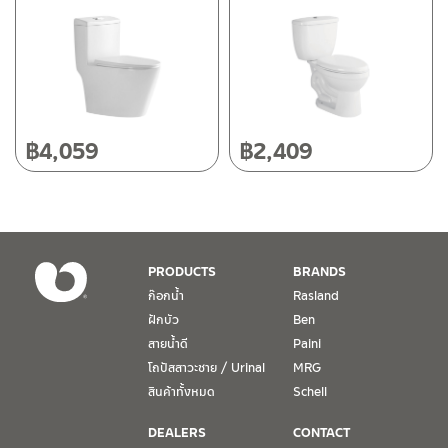
118/33 โครงการอรสิริน ม.8 ต.สันปูเลย อ.ดอยสะเก็ด เชียงใหม่
50220
โทร: 080-075-2626
วันและเวลาทำการ
วันจันทร์ – วันศุกร์ เวลา 8:30-17:30 น.
฿
4,059
฿
2,409
วันเสาร์ เวลา 8:30-15:00 น.
หยุดวันอาทิตย์ และวันหยุดนักขัตฤกษ์
เงื่อนไขการรับประกันสินค้า
PRODUCTS
BRANDS
1. การรับประกัน จะต้องมีหลักฐานการซื้อ หรือ ใบเสร็จ โดยทางบริษัทฯ
ก๊อกน้ำ
Rasland
ขอตรวจสอบโดยนับวันซื้อขายเป็นสำคัญ ทางบริษัทฯ ไม่สามารถให้
ฝักบัว
Ben
เงื่อนไขการรับประกันสินค้าได้ หากไม่มีเอกสารดังกล่าว
สายน้ำดี
Paini
โถปัสสาวะชาย / Urinal
MRG
2. การรับประกันสินค้า จะรับประกันฉพาะสินค้าที่อยู่ในสภาพการใช้งาน
ปกติ หากมีตำหนิ ชำรุด ร้าว ตกพื้น หรือสภาพภายนอกอยู่ในสภาพที่ใช้
สินค้าทั้งหมด
Schell
งานไม่ได้ ทางบริษัทฯ ถือว่าไม่อยู่ในเงื่อนไขการรับประกัน
DEALERS
CONTACT