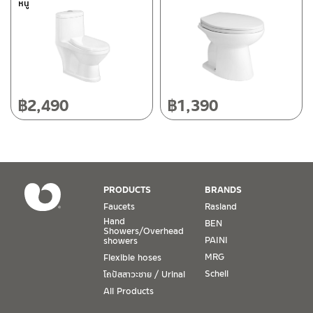
หนู
118/33 Onsirin M.8, Sunpuloey, Doysaked, Chaingmai 50220
Tel: 080-075-2626
Operating Time
Monday – Friday 8:30-17:30 hrs.
Saturday 8:30-15:00 hrs.
฿
2,490
฿
1,390
Closed on Sunday and Special / Public Holidays
Conditions for Product Warranty
1. A proof of purchase, or seller’s receipt, shall be required
PRODUCTS
BRANDS
to validate product warranty which will be checked against
Faucets
Rasland
the date of purchase. In the absence of such proof of
Hand
BEN
purchase, no warranty claims can be made.
Showers/Overhead
PAINI
showers
MRG
Flexible hoses
2. To be eligible for warranty claims, a product must be in
its proper working condition. If defects such as dents,
Schell
โถปัสสาวะชาย / Urinal
cracks, or impact breakage are evident, or its overall
All Products
condition is that of a non-working item, then warranty shall