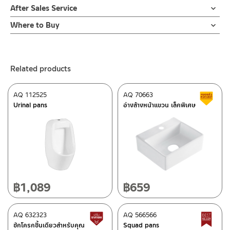
After Sales Service
Online Platform
Where to Buy
– Email: contact@charnpaiboon.com
ร้านค้าตัวแทนจำหน่ายใกล้บ้านคุณ / Our Dealer
Click Here
– LINE: @Rasland
ร้านค้าออนไลน์ของชาญไพบูลย์ / Charnpaiboon Online Store
Related products
– Shopee
–
Lazada
AQ 112525
AQ 70663
C
ติดต่อพนักงานขาย / Contact Sales Staff
Urinal pans
อ่างล้างหน้าแขวน เล็กพิเศษ
Tel: 02-285-5795
LINE:
@charnpaiboon.sales
After Sales Service Center – Bangkok
662/61-62 Rama 3 Road, Bangpongpang, Yannawa,
Bangkok 10120
Tel: 02-358-0080 / 080-075-8668 / 091-545-0556
฿
1,089
฿
659
ติดต่อ ชาญไพบูลย์ / Contact Us
Click Here
After Sales Service Center
AQ 632323
Chiangmai
AQ 566566
Lower price tag
B
ชักโครกชิ้นเดียวสำหรับคุณ
Squad pans