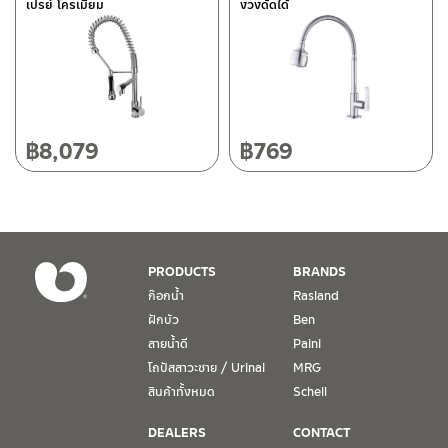
เปรย์ โครเมียม
งวงดัดได้
118/33 โครงการอรสิริน ม.8 ต.สันปูเลย อ.ดอยสะเก็ด เชียงใหม่
ติดต่อ ชาญไพบูลย์ / Contact Us
คลิกที่นี่
50220
โทร: 080-075-2626
วันและเวลาทำการ
วันจันทร์ – วันศุกร์ เวลา 8:30-17:30 น.
฿
8,079
฿
769
วันเสาร์ เวลา 8:30-15:00 น.
หยุดวันอาทิตย์ และวันหยุดนักขัตฤกษ์
เงื่อนไขการรับประกันสินค้า
PRODUCTS
BRANDS
1. การรับประกัน จะต้องมีหลักฐานการซื้อ หรือ ใบเสร็จ โดยทางบริษัทฯ
ก๊อกน้ำ
Rasland
ขอตรวจสอบโดยนับวันซื้อขายเป็นสำคัญ ทางบริษัทฯ ไม่สามารถให้
ฝักบัว
Ben
เงื่อนไขการรับประกันสินค้าได้ หากไม่มีเอกสารดังกล่าว
สายน้ำดี
Paini
โถปัสสาวะชาย / Urinal
MRG
2. การรับประกันสินค้า จะรับประกันฉพาะสินค้าที่อยู่ในสภาพการใช้งาน
ปกติ หากมีตำหนิ ชำรุด ร้าว ตกพื้น หรือสภาพภายนอกอยู่ในสภาพที่ใช้
สินค้าทั้งหมด
Schell
งานไม่ได้ ทางบริษัทฯ ถือว่าไม่อยู่ในเงื่อนไขการรับประกัน
DEALERS
CONTACT