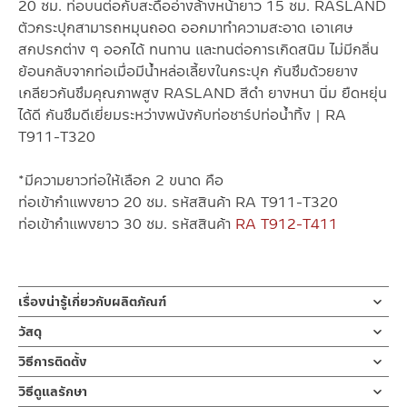
20 ซม. ท่อบนต่อกับสะดืออ่างล้างหน้ายาว 15 ซม. RASLAND
ตัวกระปุกสามารถหมุนถอด ออกมาทำความสะอาด เอาเศษ
สกปรกต่าง ๆ ออกได้ ทนทาน และทนต่อการเกิดสนิม ไม่มีกลิ่น
ย้อนกลับจากท่อเมื่อมีน้ำหล่อเลี้ยงในกระปุก กันซึมด้วยยาง
เกลียวกันซึมคุณภาพสูง RASLAND สีดำ ยางหนา นิ่ม ยืดหยุ่น
ได้ดี กันซึมดีเยี่ยมระหว่างพนังกับท่อชาร์ปท่อน้ำทิ้ง | RA
T911-T320
*มีความยาวท่อให้เลือก 2 ขนาด คือ
ท่อเข้ากำแพงยาว 20 ซม. รหัสสินค้า RA T911-T320
ท่อเข้ากำแพงยาว 30 ซม. รหัสสินค้า
RA T912-T411
เรื่องน่ารู้เกี่ยวกับผลิตภัณฑ์
ท่อน้ำทิ้งกระปุก ท่อน้ำทิ้งอ่างล้างหน้า ท่อน้ำทิ้งโถปัสสาวะชาย ตัว
วัสดุ
กระปุกท่อน้ำทิ้งผลิตจากทองเหลือง ชุบโครเมียม ท่อเข้ากำแพงผลิต
ท่อต่อสะดือ-ท่อต่อกำแพง
วิธีการติดตั้ง
จากทองเหลืองชุบโครเมียม ขนาดยาว 20 ซม. ท่อบนต่อกับสะดือ
ผลิตจาก สแตนเลส
อ่างล้างหน้า ขนาดยาว 15 ซม. ส่วนกระปุกสามารถถอดออกเพื่อ เอา
คลิ๊กเพื่อดูคู่มือติดตั้ง
วิธีดูแลรักษา
เศษสิ่งอุตตันต่าง ๆ ออกได้