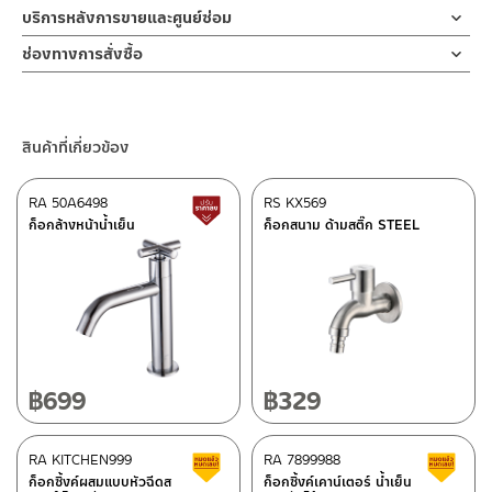
แหวนล็อค
คำแนะนำในการดูแลรักษาผลิตภัณฑ์
บริการหลังการขายและศูนย์ซ่อม
ผลิตจาก ทองเหลือง
1. ไม่ทำสินค้าให้เกิดความเสียหายอื่น ๆ นอกจากการใช้งานปกติ เช่นไม่
ท่อน้ำทิ้งแบบกระปุก หรือท่อน้ำทิ้งจากอ่างล้างหน้า ท่อน้ำทิ้งจากโถ
ช่องทางออนไลน์
ช่องทางการสั่งซื้อ
ทำตก ไม่งัดหรือโยกสินค้าแรงๆ
ปัสสาวะชาย ผลิตจากทองเหลืองชุบโครเมียม ทนต่อการกัดกร่อน มี
– Email: contact@charnpaiboon.com
แป้นกำแพง
2. ทำความสะอาดสินค้าโดยการใช้ผ้านุ่มๆชุบน้ำหมาดๆแล้วเช็ดให้แห้ง
ร้านค้าตัวแทนจำหน่ายใกล้บ้านคุณ / Our Dealer
คลิกที่นี่
ความเงางามมาก และไม่ขึ้นสนิม ใช้ระบายน้ำเสีย ช่วยดักสิ่งสกปรก
– LINE: @Rasland
ผลิตจาก สแตนเลส201 ชุบโครม
3. ห้ามใช้สารเคมีที่มีฤทธิ์เป็นกรด ในการทำความสะอาด เนื่องจากผิว
ภายในท่ออ่างล้างหน้าอย่างมีประสิทธิภาพ กลิ่นไม่ย้อนขึ้นมาเมื่อมีน้ำ
ของสินค้าจะเสียหายได้
ร้านค้าออนไลน์ของชาญไพบูลย์ / Charnpaiboon Online Store
หล่อเลี้ยงในกระปุก ตัวท่อชาร์ปเข้ากำแพงยาว 20 ซม ท่อบนต่อสะดือ
ตัวเชื่อมสองทาง
สินค้าที่เกี่ยวข้อง
4. ห้ามใช้แปรง วัสดุแข็ง หยาบ ห้ามใช้ฝอยขัดทำความสะอาด ขัดหรือถู
– Shopee
ยาว 15 ซม. สามารถถอดกระปุกออกมาเพื่อทิ้งสิ่งสกปรกตกค้าง หรือ
ผลิตจาก ทองเหลือง
บนตัวสินค้า ซึ่งจะสร้างความเสียหายให้เกิดขึ้นกับผิวของสินค้าได้
–
Lazada
เก็บสิ่งของที่อาจจะตกอยู่ในถ้วยกระปุกได้ ทนทานต่อการกัดกร่อน และ
ป้องกันการเกิดสนิม
RA 50A6498
RS KX569
สินค้าปรับราคาลดลง
ถ้วย
–
ซื้อสินค้าชิ้นนี้บน Shopee
>>
คลิกที่นี่
<<
ก็อกล้างหน้าน้ำเย็น
ก็อกสนาม ด้ามสติ๊ก STEEL
ผลิตจาก ทองเหลือง
–
ซื้อสินค้าชิ้นนี้บน Lazada
>>
คลิกที่นี่
<<
ยางวงกันซึม ระหว่างข้อต่อ
ติดต่อพนักงานขาย / Contact Sales Staff
ศูนย์บริการและอะไหล่ กรุงเทพฯ
ซีลยาง PVC
โทร: 02-285-5795
LINE:
@charnpaiboon.sales
662/61-62 ถนน พระราม3 แขวงบางโพงพาง เขตยานนาวา กรุงเทพฯ
อุปกรณ์เสริม
10120
ยาง anti flow back
โทร: 02-358-0080 / 080-075-8668 / 091-545-0556
฿
699
฿
329
ศูนย์บริการและอะไหล่
RA KITCHEN999
เชียงใหม่
RA 7899988
สินค้าลดราคา เคลียร์สต็อก
ส
ก็อกซิ้งค์ผสมแบบหัวฉีดส
ก็อกซิ้งค์เคาน์เตอร์ น้ำเย็น