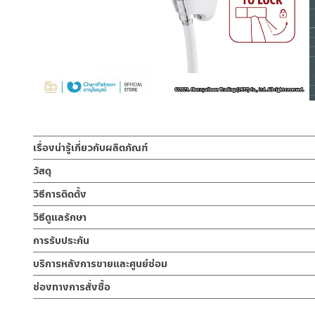
เรื่องน่ารู้เกี่ยวกับผลิตภัณฑ์
ชุดสายฉีดชำระ สเปรย์ฉีดชำระ ผลิตจาก ABS สีขาว หัวสเปรย์ออก
วัสดุ
ซม. มาพร้อมขอแขวนกำแพงสีขาว
หัวฉีดชำระ
วิธีการติดตั้ง
ผลิตจากพลาสติก ABS
สายฉีดชำระ หรือ ฝักบัวชำระ ก้านกดออกแบบให้สามารถล๊อคน้ำได้ สามารถ
ข้อแนะนำในการติดตั้ง
สำหรับ การติดตั้ง ก๊อกน้ำ วาล์วเปิดปิดน้ำ ฝั
วิธีดูแลรักษา
ต้องใช้มือกดแช่ ใช้งานสะดวกขึ้น ด้ามจับแบบยาวพิเศษจับถนัดมือ ทำให้ไ
สำหรับการติดตั้งใหม่ ให้ไล่ฝุ่น เศษทราย เศษท่อ ออกจากท่อน้ำก่อนติด
สายฝักบัว
คำแนะนำในการดูแลรักษาผลิตภัณฑ์
การรับประกัน
พาเศษละอองต่างๆ ออกจากท่อน้ำ มิเช่นนั้นสิ่งสกปรกจะเข้าไปภายใน
PVC สีขาว
1. ไม่ทำสินค้าให้เกิดความเสียหายอื่น ๆ นอกจากการใช้งานปกติ เช่นไม
ไม่อยู่ในเงื่อนไขการรับประกัน
รับประกันหัวฉีดชำระ ไม่รั่วซึม 1 ปี
บริการหลังการขายและศูนย์ซ่อม
2. ทำความสะอาดสินค้าโดยการใช้ผ้านุ่มๆชุบน้ำหมาดๆแล้วเช็ดให้แห้ง
ขอแขวน
3. ห้ามใช้สารเคมีที่มีฤทธิ์เป็นกรด ในการทำความสะอาด เนื่องจากผิวขอ
ช่องทางออนไลน์
ช่องทางการสั่งซื้อ
ผลิตจาก ABS
4. ห้ามใช้แปรง วัสดุแข็ง หยาบ ห้ามใช้ฝอยขัดทำความสะอาด ขัดหรือถู บ
– Email: contact@charnpaiboon.com
ร้านค้าตัวแทนจำหน่ายใกล้บ้านคุณ / Our Dealer
คลิกที่นี่
– LINE: @Rasland