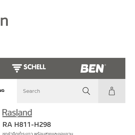
NG
RA H811-H298
ชุดหัวฉีดชำระขาว พร้อมสายและขอแขวน