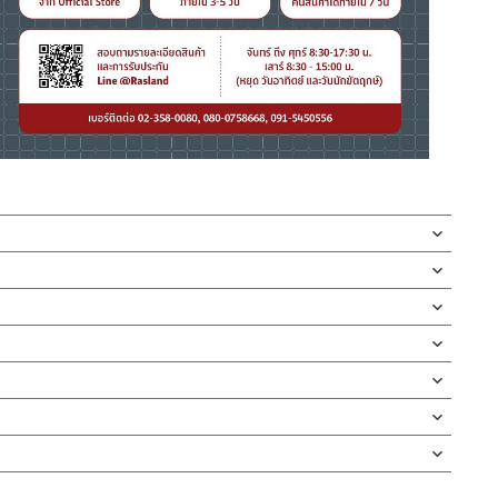
แบบให้ก้านกดสามารถล๊อคน้ำได้ สายผลิตจากสแตนเลส ความยาว 120
กดล๊อคน้ำเพื่อล้างชำระพื้นหรือสิ่งอื่นๆ ที่สกปรกในห้องน้ำได้โดยไม่
กบัว และ ชุดสายฉีดชำระ
ม่ต้องออกแรงมาก ทั้งชุดเป็นสีขาว โดยหัวฉีดรับประกัน 1 ปี ไม่รั่วซึม
ตั้งสินค้า โดยปล่อยน้ำให้ไหลออกจากท่อนาน 1 นาที เพื่อให้แรงน้ำพัด
สินค้าและสร้างความเสียหายได้ หากตรวจพบเศษละอองต่างๆในสินค้า จะ
่ทำตก ไม่งัดหรือโยกสินค้าแรงๆ
งสินค้าจะเสียหายได้
นตัวสินค้า ซึ่งจะสร้างความเสียหายให้เกิดขึ้นกับผิวของสินค้าได้