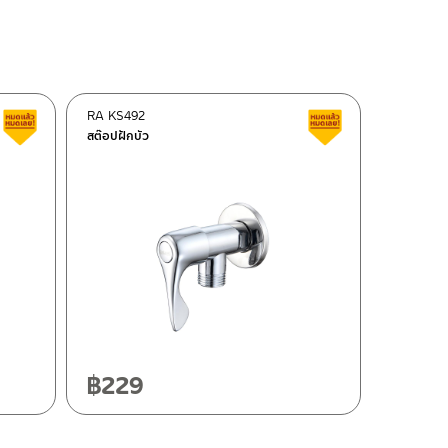
RA KS492
สินค้าลดราคา เคลียร์สต็อก
สินค้าลดราคา เคลี
สต๊อปฝักบัว
฿
229