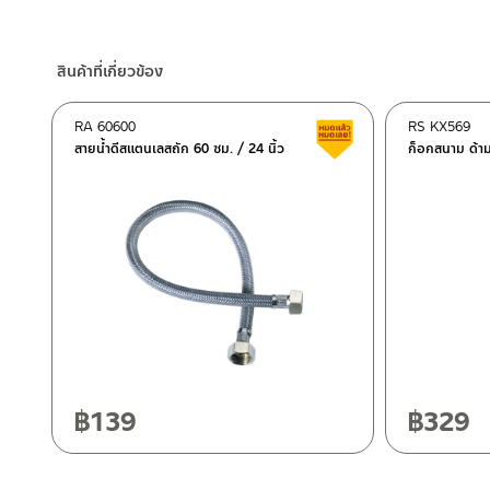
ร้านค้าออนไลน์ของชาญไพบูลย์ / Charnpaiboon Online Store
– Shopee
สินค้าที่เกี่ยวข้อง
–
Lazada
–
ซื้อสินค้าชิ้นนี้บน Shopee
>>
คลิกที่นี่
<<
RA 60600
RS KX569
สินค้าลดราคา เคลียร์ส
–
ซื้อสินค้าชิ้นนี้บน Lazada
>>
คลิกที่นี่
<<
สายน้ำดีสแตนเลสถัก 60 ซม. / 24 นิ้ว
ก็อกสนาม ด้า
ติดต่อพนักงานขาย / Contact Sales Staff
ศูนย์บริการและอะไหล่ กรุงเทพฯ
โทร: 02-285-5795
LINE:
@charnpaiboon.sales
662/61-62 ถนน พระราม3 แขวงบางโพงพาง เขตยานนาวา กรุงเทพ
โทร: 02-358-0080 / 080-075-8668 / 091-545-0556
ศูนย์บริการและอะไหล่
เชียงใหม่
118/33 โครงการอรสิริน ม.8 ต.สันปูเลย อ.ดอยสะเก็ด เชียงใหม่ 502
โทร: 080-075-2626
฿
139
฿
329
ติดต่อ ชาญไพบูลย์ / Contact Us
คลิกที่นี่
วันและเวลาทำการ