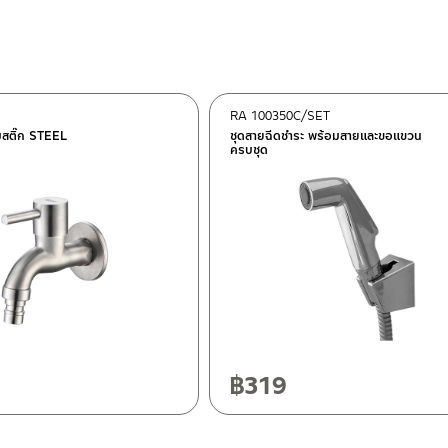
RA 100350C/SET
ต็อก
มสติ๊ก STEEL
ชุดสายฉีดชำระ พร้อมสายและขอแขวน
ครบชุด
ฯ 10120
20
฿
319